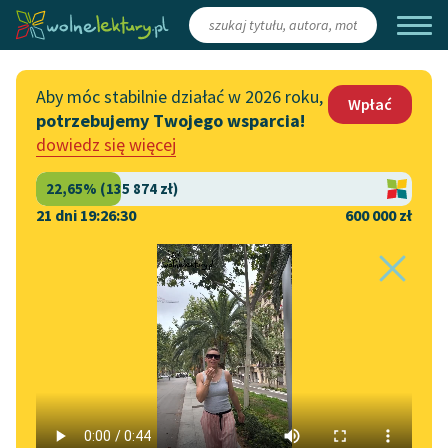
Zaloguj się
/
Załóż konto
Aby móc stabilnie działać w 2026 roku,
Wpłać
potrzebujemy Twojego wsparcia!
Katalog
Włącz się
dowiedz się więcej
Lektury szkolne
Wesprzyj Wolne Lektury
Książki
Współpraca z firmami
21 dni 19:26:30
600 000 zł
Autorki i autorzy
Zapisz się na newsletter
Strona główna
Literatura
Panna z mokrą głową
Audiobooki
Przekaż 1,5%
Motyw:
Poetka
w utworze
Kolekcje tematyczne
Panna z mokrą głową
Włącz się w prace
NOWOŚCI
redakcyjne
Motywy literackie
Zgłoś błąd