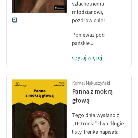
szlachetnemu
Zespół
młodzianowi,
pozdrowienie!
Zasady wykorzystania
Ponieważ pod
Wolnych Lektur
pańskie...
Logotypy
Czytaj więcej
Materiały promocyjne
Polityka prywatności
Kornel Makuszyński
Regulamin biblioteki
Panna z mokrą
Dane fundacji i
głową
sprawozdania finansowe
Tego dnia wysłano z
Regulamin darowizn
„Ustronia” dwa długie
Informacja o treściach
listy. Irenka napisała
wrażliwych