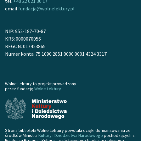
tel.
+48 22 621 30 17
email
fundacja@wolnelektury.pl
NIP: 952-187-70-87
KRS: 0000070056
REGON: 017423865
Numer konta: 75 1090 2851 0000 0001 4324 3317
Wolne Lektury to projekt prowadzony
przez fundację
Wolne Lektury
.
Strona biblioteki Wolne Lektury powstała dzięki dofinansowaniu ze
środków Ministra
Kultury i Dziedzictwa Narodowego
pochodzących z
Funduszu Promocji Kultury – państwowego funduszu celowego.