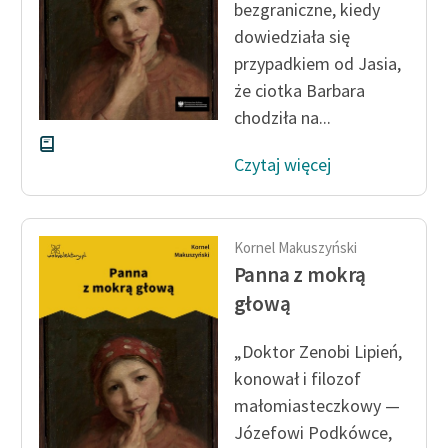
bezgraniczne, kiedy
feministycznej
dowiedziała się
Ręce pełne poezji
przypadkiem od Jasia,
że ciotka Barbara
Kolekcje edukacyjne
chodziła na...
twórców przechodzących
do domeny publicznej,
Czytaj więcej
lektur szkolnych oraz
Starego Testamentu
Odkurzamy bohaterów
Kornel Makuszyński
Panna z mokrą
Szkoła Poezji Wolnych
Lektur
głową
O nas
„Doktor Zenobi Lipień,
konował i filozof
Kontakt
małomiasteczkowy —
O projekcie
Józefowi Podkówce,