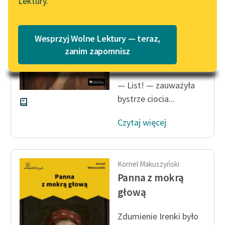
Lektury.
„Marzenie o Oriencie”
Katalog
Sophie Elkan
Wydobył z zanadrza
Katalog w formacie PDF
zniszczoną gazetę, a z
Blog
Wesprzyj Wolne Lektury — teraz,
niej wielką, białą
zanim zapomnisz
kopertę.
Lektury szkolne i klasyka
— List! — zauważyła
literatury do słuchania dla
uczennic i uczniów z
bystrze ciocia...
niepełnosprawnościami
Czytaj więcej
E-kolekcja lektur
szkolnych i literatury do
słuchania dla uczennic i
Kornel Makuszyński
uczniów z
Panna z mokrą
niepełnosprawnościami
głową
Feministyczne inspiracje.
Popularyzacja
Zdumienie Irenki było
skandynawskiej literatury