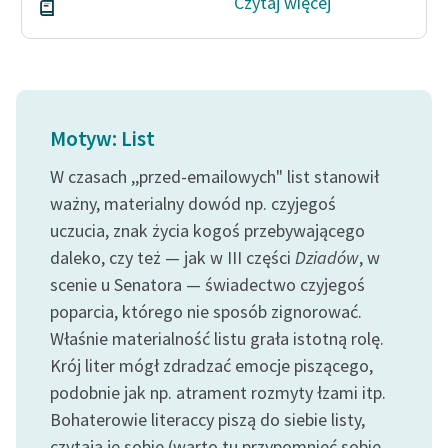
Czytaj więcej
Motyw: List
W czasach ,,przed-emailowych" list stanowił
ważny, materialny dowód np. czyjegoś
uczucia, znak życia kogoś przebywającego
daleko, czy też — jak w III części
Dziadów
, w
scenie u Senatora — świadectwo czyjegoś
poparcia, którego nie sposób zignorować.
Właśnie materialność listu grała istotną rolę.
Krój liter mógł zdradzać emocje piszącego,
podobnie jak np. atrament rozmyty łzami itp.
Bohaterowie literaccy piszą do siebie listy,
czytają je sobie (warto tu przypomnieć sobie