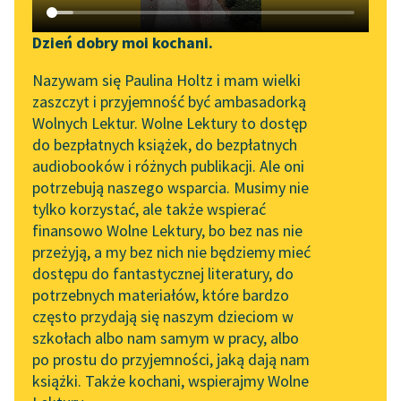
Katalog DAISY
Zgłoś brak utworu
Kornel Makuszyński
Podkasty o książkach
Dzień dobry moi kochani.
Panna z mokrą
Aktualności
Narzędzia
Nazywam się Paulina Holtz i mam wielki
głową
zaszczyt i przyjemność być ambasadorką
Zapraszamy na spotkanie
Mapa Wolnych Lektur
Wolnych Lektur. Wolne Lektury to dostęp
— Moje dziecko —
online z tłumaczkami
do bezpłatnych książek, do bezpłatnych
rzekła cicho, pokazując
Leśmianator
literatury skandynawskiej
audiobooków i różnych publikacji. Ale oni
jej list. — Nie trzeba,
potrzebują naszego wsparcia. Musimy nie
Przewodnik dla piszących i
Spotkanie z Katarzyną
aby ojczulek wiedział o
tylko korzystać, ale także wspierać
czytających
Tunkiel w Oslo
tym, bo...
finansowo Wolne Lektury, bo bez nas nie
przeżyją, a my bez nich nie będziemy mieć
Wolne Lektury na 32.
Czytaj więcej
dostępu do fantastycznej literatury, do
Pol’and’Rock Festivalu
API
potrzebnych materiałów, które bardzo
„Kochanek Lady
OAI-PMH
często przydają się naszym dzieciom w
Chatterley” do słuchania
szkołach albo nam samym w pracy, albo
Kornel Makuszyński
Widget Wolnych Lektur
na Wolnych Lekturach
po prostu do przyjemności, jaką dają nam
Panna z mokrą
książki. Także kochani, wspierajmy Wolne
Przypisy
Nowy audiobook –
głową