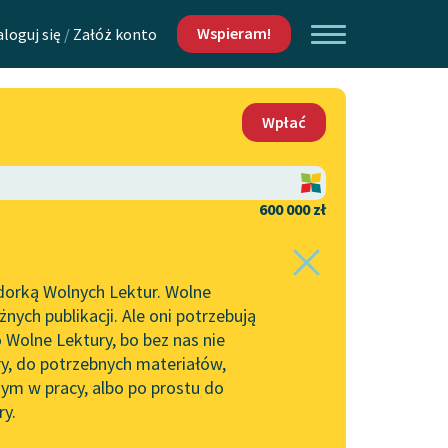
Wspieram!
aloguj się
/
Załóż konto
O nas
Wpłać
Lektur
Kontakt
O projekcie
600 000 zł
 piszących i
Zespół
dorką Wolnych Lektur. Wolne
Zasady wykorzystania
ych publikacji. Ale oni potrzebują
Wolnych Lektur
 Wolne Lektury, bo bez nas nie
Logotypy
ry, do potrzebnych materiałów,
ym w pracy, albo po prostu do
h Lektur
Materiały promocyjne
ry.
Polityka prywatności
w: Kłamstwo