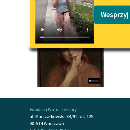
Podkasty o książkach
Panna
Wesprzyj
Przyśp
jak bły
Czytaj
Fundacja Wolne Lektury
ul. Marszałkowska 84/92 lok. 125
00-514 Warszawa