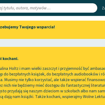
Z
rzebujemy Twojego wsparcia!
Aktualności
Narzędzia
e Lektury
Spotkanie z Katarzyną Tunkiel
Mapa Wolnych 
w Oslo
irmami
Leśmianator
Wolne Lektury na 32.
ewsletter
Przewodnik dla
Pol’and’Rock Festivalu
i kochani.
czytających
ową
„Kochanek Lady Chatterley”
lina Holtz i mam wielki zaszczyt i przyjemność być ambasa
do słuchania na Wolnych
tworze
Panna z mokrą głową
p do bezpłatnych książek, do bezpłatnych audiobooków i różn
Lekturach
API
. Musimy nie tylko korzystać, ale także wspierać finansowo
ce redakcyjne
Nowy audiobook – „Marzenie
OAI-PMH
ez nich nie będziemy mieć dostępu do fantastycznej literatu
o Oriencie” Sophie Elkan
ęsto przydają się naszym dzieciom w szkołach albo nam sam
Widget Wolnyc
Kolekcja Nadwyraz.com x
ką dają nam książki. Także kochani, wspierajmy Wolne Lektu
oru
Wolne Lektury – idealna na
Przypisy
Makuszyński
Moty
lato