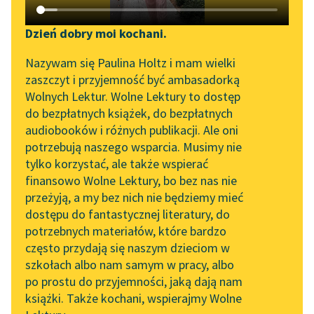
Katalog DAISY
Zgłoś brak utworu
Podkasty o książkach
Dzień dobry moi kochani.
Aktualności
Narzędzia
Kornel Makuszyński
Nazywam się Paulina Holtz i mam wielki
Panna z mokrą
zaszczyt i przyjemność być ambasadorką
„Prokurator Alicja Horn”
Mapa Wolnych Lektur
Wolnych Lektur. Wolne Lektury to dostęp
głową
do słuchania
do bezpłatnych książek, do bezpłatnych
Leśmianator
audiobooków i różnych publikacji. Ale oni
Doktor, nucąc arię z
Byliśmy częścią AI Impact
potrzebują naszego wsparcia. Musimy nie
Przewodnik dla piszących i
opery, o której wszyscy
Lab
tylko korzystać, ale także wspierać
czytających
już na całym świecie
finansowo Wolne Lektury, bo bez nas nie
Zapraszamy na spotkanie
zapomnieli, nawet nie...
przeżyją, a my bez nich nie będziemy mieć
online z tłumaczkami
dostępu do fantastycznej literatury, do
literatury skandynawskiej
API
Czytaj więcej
potrzebnych materiałów, które bardzo
Spotkanie z Katarzyną
OAI-PMH
często przydają się naszym dzieciom w
Tunkiel w Oslo
szkołach albo nam samym w pracy, albo
Widget Wolnych Lektur
po prostu do przyjemności, jaką dają nam
102. lata temu zmarł
książki. Także kochani, wspierajmy Wolne
Przypisy
Joseph Conrad