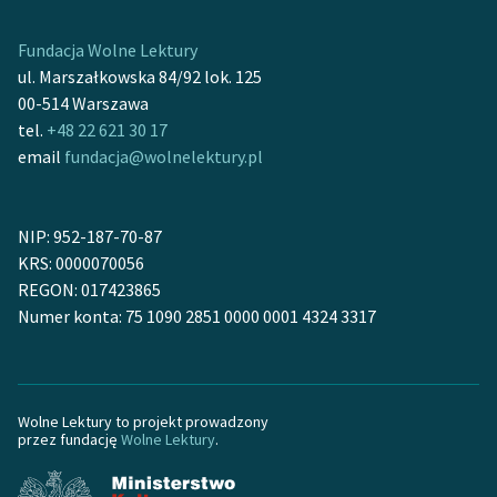
Ręce pełne poezji
Fundacja Wolne Lektury
Kolekcje edukacyjne
ul. Marszałkowska 84/92 lok. 125
twórców przechodzących
00-514 Warszawa
do domeny publicznej,
tel.
+48 22 621 30 17
lektur szkolnych oraz
email
fundacja@wolnelektury.pl
Starego Testamentu
Odkurzamy bohaterów
NIP: 952-187-70-87
Szkoła Poezji Wolnych
KRS: 0000070056
Lektur
REGON: 017423865
Numer konta: 75 1090 2851 0000 0001 4324 3317
O nas
Kontakt
O projekcie
Wolne Lektury to projekt prowadzony
przez fundację
Wolne Lektury
.
Zespół