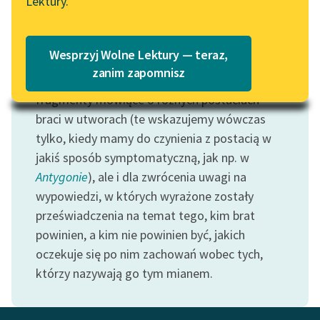
Lektury.
Katalog
Blog
Katalog w formacie PDF
Motyw: Brat
Wesprzyj Wolne Lektury — teraz,
Lektury szkolne i klasyka
zanim zapomnisz
Zaznaczaliśmy w ten sposób nie tylko
literatury do słuchania dla
fragmenty mówiące o różnych postaciach
uczennic i uczniów z
braci w utworach (te wskazujemy wówczas
niepełnosprawnościami
tylko, kiedy mamy do czynienia z postacią w
E-kolekcja lektur
jakiś sposób symptomatyczną, jak np. w
szkolnych i literatury do
Antygonie
), ale i dla zwrócenia uwagi na
słuchania dla uczennic i
wypowiedzi, w których wyrażone zostały
uczniów z
przeświadczenia na temat tego, kim brat
niepełnosprawnościami
powinien, a kim nie powinien być, jakich
Feministyczne inspiracje.
oczekuje się po nim zachowań wobec tych,
Popularyzacja
którzy nazywają go tym mianem.
skandynawskiej literatury
feministycznej