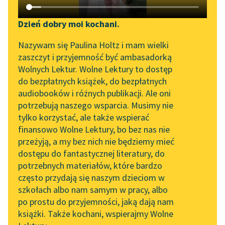
Katalog DAISY
Zgłoś brak utworu
Kornel Makuszyński
Podkasty o książkach
Dzień dobry moi kochani.
Panna z mokrą
Aktualności
Narzędzia
Nazywam się Paulina Holtz i mam wielki
głową
zaszczyt i przyjemność być ambasadorką
„Prokurator Alicja Horn”
Mapa Wolnych Lektur
Wolnych Lektur. Wolne Lektury to dostęp
— To Jasia zasypało —
do słuchania
do bezpłatnych książek, do bezpłatnych
odrzekła smutno
Leśmianator
audiobooków i różnych publikacji. Ale oni
Byliśmy częścią AI Impact
Irenka.
potrzebują naszego wsparcia. Musimy nie
Przewodnik dla piszących i
Lab
tylko korzystać, ale także wspierać
czytających
— Ależ on się udusi! —
finansowo Wolne Lektury, bo bez nas nie
Zapraszamy na spotkanie
krzyknął ojciec.
przeżyją, a my bez nich nie będziemy mieć
online z tłumaczkami
dostępu do fantastycznej literatury, do
literatury skandynawskiej
API
— Bardzo możliwe,
potrzebnych materiałów, które bardzo
jakoś...
Spotkanie z Katarzyną
OAI-PMH
często przydają się naszym dzieciom w
Tunkiel w Oslo
szkołach albo nam samym w pracy, albo
Widget Wolnych Lektur
Czytaj więcej
po prostu do przyjemności, jaką dają nam
102. lata temu zmarł
książki. Także kochani, wspierajmy Wolne
Przypisy
Joseph Conrad