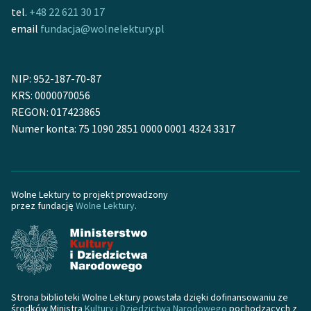
tel.
+48 22 621 30 17
feministycznej
email
fundacja@wolnelektury.pl
Ręce pełne poezji
Kolekcje edukacyjne
NIP: 952-187-70-87
twórców przechodzących
KRS: 0000070056
do domeny publicznej,
REGON: 017423865
lektur szkolnych oraz
Numer konta: 75 1090 2851 0000 0001 4324 3317
Starego Testamentu
Odkurzamy bohaterów
Szkoła Poezji Wolnych
Wolne Lektury to projekt prowadzony
przez fundację
Wolne Lektury
.
Lektur
O nas
Kontakt
O projekcie
Strona biblioteki Wolne Lektury powstała dzięki dofinansowaniu ze
środków Ministra
Kultury i Dziedzictwa Narodowego
pochodzących z