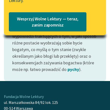
Lektury.
Wolne Lektury – idealna na
Katalog
lato
Motyw: Bogactwo
Katalog w formacie PDF
Blog
Wesprzyj Wolne Lektury — teraz,
Motyw przewidziany do wskazywania nie tylko
zanim zapomnisz
rozmaitych opisów bogactwa, ale także
wypowiedzi traktujących o tym, w jaki sposób
Lektury szkolne i klasyka
literatury do słuchania dla
różne postacie wyobrażają sobie bycie
uczennic i uczniów z
bogatym, co myślą o tym stanie (zwykle
niepełnosprawnościami
określanym jako błogi lub przeklęty) oraz o
konsekwencjach zażywania bogactwa (które
E-kolekcja lektur
może np. łatwo prowadzić do
pychy
).
szkolnych i literatury do
słuchania dla uczennic i
uczniów z
niepełnosprawnościami
Fundacja Wolne Lektury
Feministyczne inspiracje.
ul. Marszałkowska 84/92 lok. 125
Popularyzacja
00-514 Warszawa
skandynawskiej literatury