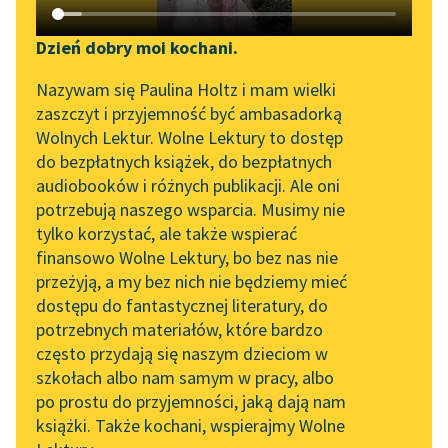
Katalog DAISY
Zgłoś brak utworu
Podkasty o książkach
Dzień dobry moi kochani.
Aktualności
Narzędzia
Kornel Makuszyński
Nazywam się Paulina Holtz i mam wielki
Panna z mokrą
zaszczyt i przyjemność być ambasadorką
Spotkanie z Katarzyną
Mapa Wolnych Lektur
Wolnych Lektur. Wolne Lektury to dostęp
głową
Tunkiel w Oslo
do bezpłatnych książek, do bezpłatnych
Leśmianator
audiobooków i różnych publikacji. Ale oni
Matka Irenki
Wolne Lektury na 32.
potrzebują naszego wsparcia. Musimy nie
Przewodnik dla piszących i
pochodziła ze
Pol’and’Rock Festivalu
tylko korzystać, ale także wspierać
czytających
wspaniałej rodziny, co
finansowo Wolne Lektury, bo bez nas nie
„Kochanek Lady
krzywo patrzyła na jej
przeżyją, a my bez nich nie będziemy mieć
Chatterley” do słuchania
małżeństwo z panem
dostępu do fantastycznej literatury, do
na Wolnych Lekturach
API
Borowskim...
potrzebnych materiałów, które bardzo
Nowy audiobook –
OAI-PMH
często przydają się naszym dzieciom w
„Marzenie o Oriencie”
Czytaj więcej
szkołach albo nam samym w pracy, albo
Widget Wolnych Lektur
Sophie Elkan
po prostu do przyjemności, jaką dają nam
książki. Także kochani, wspierajmy Wolne
Przypisy
Kolekcja Nadwyraz.com x