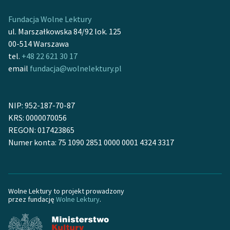
feministycznej
Fundacja Wolne Lektury
Ręce pełne poezji
ul. Marszałkowska 84/92 lok. 125
00-514 Warszawa
Kolekcje edukacyjne
tel.
+48 22 621 30 17
twórców przechodzących
email
fundacja@wolnelektury.pl
do domeny publicznej,
lektur szkolnych oraz
Starego Testamentu
NIP: 952-187-70-87
KRS: 0000070056
Odkurzamy bohaterów
REGON: 017423865
Szkoła Poezji Wolnych
Numer konta: 75 1090 2851 0000 0001 4324 3317
Lektur
O nas
Wolne Lektury to projekt prowadzony
Kontakt
przez fundację
Wolne Lektury
.
O projekcie