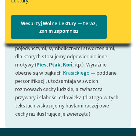
Lektury.
Wolne Lektury – idealna na
Katalog
Zwierzęta mogą być zapowiedzią zmian
lato
(przylot bocianów zwiastujący wiosnę), a
Katalog w formacie PDF
Blog
Wesprzyj Wolne Lektury — teraz,
także zagrożenia; bywają również niemymi
zanim zapomnisz
świadkami losu bohaterów literackich. Motyw
łączy się bardziej z mnogością zwierząt aniżeli
Lektury szkolne i klasyka
pojedynczymi, symbolicznymi stworzeniami,
literatury do słuchania dla
dla których stosujemy odpowiednio inne
uczennic i uczniów z
motywy (
Pies
,
Ptak
,
Koń
, itp.). Wyraźnie
niepełnosprawnościami
obecne są w bajkach
Krasickiego
— poddane
E-kolekcja lektur
personifikacji, utożsamiają w swoich
szkolnych i literatury do
rozmowach cechy ludzkie, a zwłaszcza
słuchania dla uczennic i
przywary i słabości człowieka (dlatego w tych
uczniów z
tekstach wskazujemy hasłami raczej owe
niepełnosprawnościami
cechy niż ilustrujące je zwierzęta).
Feministyczne inspiracje.
Popularyzacja
skandynawskiej literatury