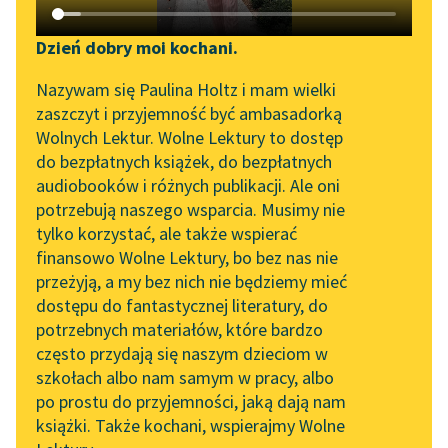
Katalog DAISY
Zgłoś brak utworu
Artur Oppman
Podkasty o książkach
Dzień dobry moi kochani.
Syrena
Aktualności
Narzędzia
Nazywam się Paulina Holtz i mam wielki
zaszczyt i przyjemność być ambasadorką
Wszyscy trzej siedzieli
Spotkanie z Katarzyną
Mapa Wolnych Lektur
Wolnych Lektur. Wolne Lektury to dostęp
przed budką
Tunkiel w Oslo
do bezpłatnych książek, do bezpłatnych
pustelnika, na ławie,
Leśmianator
audiobooków i różnych publikacji. Ale oni
uczynionej z dwóch
Wolne Lektury na 32.
potrzebują naszego wsparcia. Musimy nie
Przewodnik dla piszących i
Pol’and’Rock Festivalu
pieńków, na których
tylko korzystać, ale także wspierać
czytających
położono...
finansowo Wolne Lektury, bo bez nas nie
„Kochanek Lady
przeżyją, a my bez nich nie będziemy mieć
Chatterley” do słuchania
Czytaj więcej
dostępu do fantastycznej literatury, do
na Wolnych Lekturach
API
potrzebnych materiałów, które bardzo
Nowy audiobook –
OAI-PMH
często przydają się naszym dzieciom w
„Marzenie o Oriencie”
szkołach albo nam samym w pracy, albo
Widget Wolnych Lektur
Sophie Elkan
po prostu do przyjemności, jaką dają nam
książki. Także kochani, wspierajmy Wolne
Przypisy
Motyw: Zwierzęta
Kolekcja Nadwyraz.com x