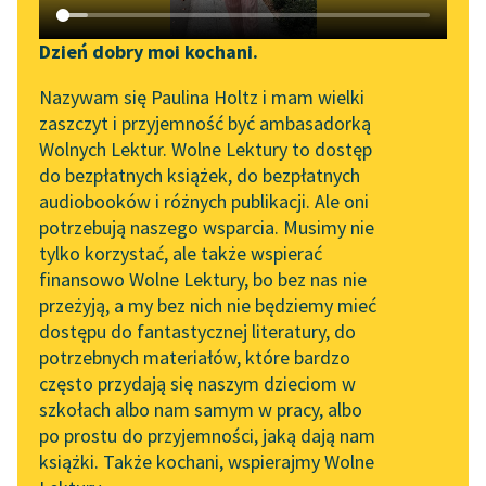
Katalog DAISY
Zgłoś brak utworu
Artur Oppman
Podkasty o książkach
Dzień dobry moi kochani.
Syrena
Aktualności
Narzędzia
Nazywam się Paulina Holtz i mam wielki
zaszczyt i przyjemność być ambasadorką
Wszyscy trzej siedzieli
„Prokurator Alicja Horn”
Mapa Wolnych Lektur
Wolnych Lektur. Wolne Lektury to dostęp
przed budką
do słuchania
do bezpłatnych książek, do bezpłatnych
pustelnika, na ławie,
Leśmianator
audiobooków i różnych publikacji. Ale oni
uczynionej z dwóch
Byliśmy częścią AI Impact
potrzebują naszego wsparcia. Musimy nie
Przewodnik dla piszących i
Lab
pieńków, na których
tylko korzystać, ale także wspierać
czytających
położono...
finansowo Wolne Lektury, bo bez nas nie
Zapraszamy na spotkanie
przeżyją, a my bez nich nie będziemy mieć
online z tłumaczkami
Czytaj więcej
dostępu do fantastycznej literatury, do
literatury skandynawskiej
API
potrzebnych materiałów, które bardzo
Spotkanie z Katarzyną
OAI-PMH
często przydają się naszym dzieciom w
Tunkiel w Oslo
szkołach albo nam samym w pracy, albo
Widget Wolnych Lektur
po prostu do przyjemności, jaką dają nam
102. lata temu zmarł
książki. Także kochani, wspierajmy Wolne
Przypisy
Motyw: Rośliny
Joseph Conrad