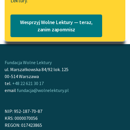
Lektury.
Katalog
Pod tym hasłem tworzymy zbiór ważnych,
Blog
pięknych, ciekawych lub pouczających
Katalog w formacie PDF
Wesprzyj Wolne Lektury — teraz,
wypowiedzi na temat roślin innych niż
kwiaty
Lektury szkolne i klasyka
zanim zapomnisz
i
drzewa
(te mają swoje odrębne hasła).
literatury do słuchania dla
uczennic i uczniów z
niepełnosprawnościami
E-kolekcja lektur
Fundacja Wolne Lektury
szkolnych i literatury do
ul. Marszałkowska 84/92 lok. 125
słuchania dla uczennic i
00-514 Warszawa
uczniów z
tel.
+48 22 621 30 17
niepełnosprawnościami
email
fundacja@wolnelektury.pl
Feministyczne inspiracje.
Popularyzacja
NIP: 952-187-70-87
skandynawskiej literatury
KRS: 0000070056
feministycznej
REGON: 017423865