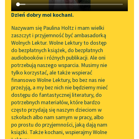
Katalog DAISY
Zgłoś brak utworu
Artur Oppman
Podkasty o książkach
Dzień dobry moi kochani.
Syrena
Aktualności
Narzędzia
Nazywam się Paulina Holtz i mam wielki
zaszczyt i przyjemność być ambasadorką
Wszyscy trzej siedzieli
„Prokurator Alicja Horn”
Mapa Wolnych Lektur
Wolnych Lektur. Wolne Lektury to dostęp
przed budką
do słuchania
do bezpłatnych książek, do bezpłatnych
pustelnika, na ławie,
Leśmianator
audiobooków i różnych publikacji. Ale oni
uczynionej z dwóch
Byliśmy częścią AI Impact
potrzebują naszego wsparcia. Musimy nie
Przewodnik dla piszących i
Lab
pieńków, na których
tylko korzystać, ale także wspierać
czytających
położono...
finansowo Wolne Lektury, bo bez nas nie
Zapraszamy na spotkanie
przeżyją, a my bez nich nie będziemy mieć
online z tłumaczkami
Czytaj więcej
dostępu do fantastycznej literatury, do
literatury skandynawskiej
API
potrzebnych materiałów, które bardzo
Spotkanie z Katarzyną
OAI-PMH
często przydają się naszym dzieciom w
Tunkiel w Oslo
szkołach albo nam samym w pracy, albo
Widget Wolnych Lektur
po prostu do przyjemności, jaką dają nam
102. lata temu zmarł
książki. Także kochani, wspierajmy Wolne
Przypisy
Motyw: Lato
Joseph Conrad