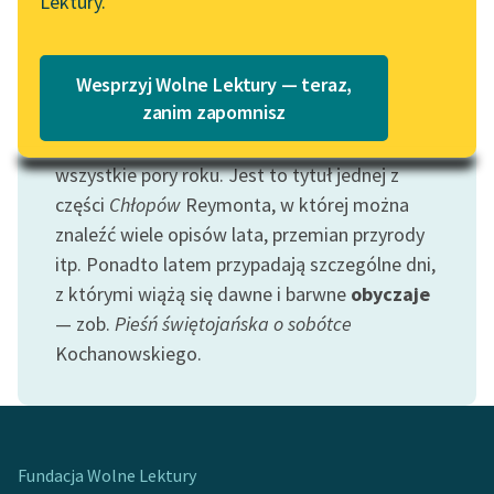
Lektury.
Katalog
Motywem tym oznaczamy szczególnie
Blog
charakterystyczne obrazy odnoszące się do
Katalog w formacie PDF
Wesprzyj Wolne Lektury — teraz,
tej pory roku — pory roślinnej obfitości,
Lektury szkolne i klasyka
zanim zapomnisz
wakacji, żniw itp. Lato wśród motywów
literatury do słuchania dla
współtworzy rodzinę, której członkami są
uczennic i uczniów z
wszystkie pory roku. Jest to tytuł jednej z
niepełnosprawnościami
części
Chłopów
Reymonta, w której można
E-kolekcja lektur
znaleźć wiele opisów lata, przemian przyrody
szkolnych i literatury do
itp. Ponadto latem przypadają szczególne dni,
słuchania dla uczennic i
z którymi wiążą się dawne i barwne
obyczaje
uczniów z
— zob.
Pieśń świętojańska o sobótce
niepełnosprawnościami
Kochanowskiego.
Feministyczne inspiracje.
Popularyzacja
skandynawskiej literatury
feministycznej
Fundacja Wolne Lektury