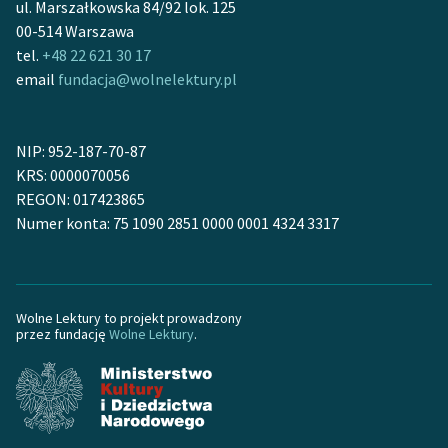
ul. Marszałkowska 84/92 lok. 125
Ręce pełne poezji
00-514 Warszawa
Kolekcje edukacyjne
tel.
+48 22 621 30 17
twórców przechodzących
email
fundacja@wolnelektury.pl
do domeny publicznej,
lektur szkolnych oraz
Starego Testamentu
NIP: 952-187-70-87
KRS: 0000070056
Odkurzamy bohaterów
REGON: 017423865
Numer konta: 75 1090 2851 0000 0001 4324 3317
Szkoła Poezji Wolnych
Lektur
O nas
Wolne Lektury to projekt prowadzony
przez fundację
Wolne Lektury
.
Kontakt
O projekcie
Zespół