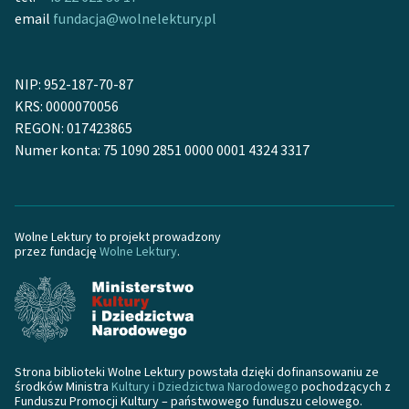
Ręce pełne poezji
email
fundacja@wolnelektury.pl
Kolekcje edukacyjne
twórców przechodzących
NIP: 952-187-70-87
do domeny publicznej,
KRS: 0000070056
lektur szkolnych oraz
REGON: 017423865
Starego Testamentu
Numer konta: 75 1090 2851 0000 0001 4324 3317
Odkurzamy bohaterów
Szkoła Poezji Wolnych
Lektur
Wolne Lektury to projekt prowadzony
przez fundację
Wolne Lektury
.
O nas
Kontakt
O projekcie
Strona biblioteki Wolne Lektury powstała dzięki dofinansowaniu ze
Zespół
środków Ministra
Kultury i Dziedzictwa Narodowego
pochodzących z
Funduszu Promocji Kultury – państwowego funduszu celowego.