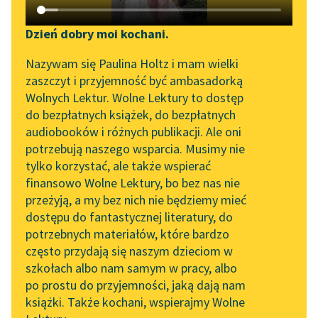
Katalog DAISY
Zgłoś brak utworu
Otto zur Linde
Podkasty o książkach
Dzień dobry moi kochani.
Krzewom nad moją
Aktualności
Narzędzia
Nazywam się Paulina Holtz i mam wielki
drogą
zaszczyt i przyjemność być ambasadorką
„Prokurator Alicja Horn”
Mapa Wolnych Lektur
Wolnych Lektur. Wolne Lektury to dostęp
Krzewom nad moją
do słuchania
do bezpłatnych książek, do bezpłatnych
drogą
Leśmianator
audiobooków i różnych publikacji. Ale oni
Byliśmy częścią AI Impact
Opadły uschłe pączki,
potrzebują naszego wsparcia. Musimy nie
Przewodnik dla piszących i
Lab
Dzieci czekać nie
tylko korzystać, ale także wspierać
czytających
mogą,
finansowo Wolne Lektury, bo bez nas nie
Zapraszamy na spotkanie
Za płotem skubią
przeżyją, a my bez nich nie będziemy mieć
online z tłumaczkami
strączki...
dostępu do fantastycznej literatury, do
literatury skandynawskiej
API
potrzebnych materiałów, które bardzo
Spotkanie z Katarzyną
OAI-PMH
Czytaj więcej
często przydają się naszym dzieciom w
Tunkiel w Oslo
szkołach albo nam samym w pracy, albo
Widget Wolnych Lektur
po prostu do przyjemności, jaką dają nam
102. lata temu zmarł
książki. Także kochani, wspierajmy Wolne
Przypisy
Joseph Conrad