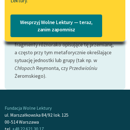
Lektury.
Katalog
Blog
Motyw: Wiosna
Katalog w formacie PDF
Jako pora roku wiosna związana z
Wesprzyj Wolne Lektury — teraz,
odrodzeniem życia, młodością i nadzieją na
Lektury szkolne i klasyka
zanim zapomnisz
literatury do słuchania dla
przyszłe plony. Motywem tym oznaczamy
uczennic i uczniów z
fragmenty różnorako opisujące tę przemianę,
niepełnosprawnościami
a często przy tym metaforycznie określające
sytuację jednostki lub grupy (tak np. w
E-kolekcja lektur
Chłopach
Reymonta, czy
Przedwiośniu
szkolnych i literatury do
słuchania dla uczennic i
Żeromskiego).
uczniów z
niepełnosprawnościami
Feministyczne inspiracje.
Popularyzacja
Fundacja Wolne Lektury
skandynawskiej literatury
ul. Marszałkowska 84/92 lok. 125
feministycznej
00-514 Warszawa
tel.
+48 22 621 30 17