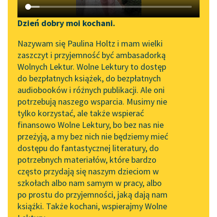
Katalog DAISY
Zgłoś brak utworu
Hans Christian Andersen
Podkasty o książkach
Dzień dobry moi kochani.
Królowa śniegu
Aktualności
Narzędzia
Nazywam się Paulina Holtz i mam wielki
zaszczyt i przyjemność być ambasadorką
Żył sobie niegdyś
„Prokurator Alicja Horn”
Mapa Wolnych Lektur
Wolnych Lektur. Wolne Lektury to dostęp
bardzo złośliwy
do słuchania
do bezpłatnych książek, do bezpłatnych
czarodziej. Całą jego
Leśmianator
audiobooków i różnych publikacji. Ale oni
przyjemnością było
Byliśmy częścią AI Impact
potrzebują naszego wsparcia. Musimy nie
Przewodnik dla piszących i
Lab
dokuczać ludziom,
tylko korzystać, ale także wspierać
czytających
czynić źle, ze...
finansowo Wolne Lektury, bo bez nas nie
Zapraszamy na spotkanie
przeżyją, a my bez nich nie będziemy mieć
online z tłumaczkami
Czytaj więcej
dostępu do fantastycznej literatury, do
literatury skandynawskiej
API
potrzebnych materiałów, które bardzo
Spotkanie z Katarzyną
OAI-PMH
często przydają się naszym dzieciom w
Tunkiel w Oslo
szkołach albo nam samym w pracy, albo
Widget Wolnych Lektur
po prostu do przyjemności, jaką dają nam
102. lata temu zmarł
książki. Także kochani, wspierajmy Wolne
Przypisy
Motyw: Wzrok
Joseph Conrad