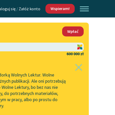
Wspieram!
aloguj się
/
Załóż konto
O nas
Wpłać
Lektur
Kontakt
O projekcie
600 000 zł
 piszących i
Zespół
dorką Wolnych Lektur. Wolne
Zasady wykorzystania
ych publikacji. Ale oni potrzebują
Wolnych Lektur
 Wolne Lektury, bo bez nas nie
Logotypy
ry, do potrzebnych materiałów,
ym w pracy, albo po prostu do
h Lektur
Materiały promocyjne
ry.
Polityka prywatności
w: Przestrzeń