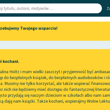
Z
rzebujemy Twojego wsparcia!
Aktualności
Narzędzia
e Lektury
„Prokurator Alicja Horn” do
Mapa Wolnych 
słuchania
irmami
Leśmianator
Byliśmy częścią AI Impact Lab
ewsletter
Przewodnik dla
i kochani.
Zapraszamy na spotkanie
czytających
online z tłumaczkami
lina Holtz i mam wielki zaszczyt i przyjemność być ambasa
literatury skandynawskiej
tworze
Królowa śniegu
p do bezpłatnych książek, do bezpłatnych audiobooków i różn
API
Spotkanie z Katarzyną Tunkiel
. Musimy nie tylko korzystać, ale także wspierać finansowo
ce redakcyjne
w Oslo
OAI-PMH
ez nich nie będziemy mieć dostępu do fantastycznej literatu
ęsto przydają się naszym dzieciom w szkołach albo nam sam
102. lata temu zmarł Joseph
Widget Wolnyc
Conrad
ką dają nam książki. Także kochani, wspierajmy Wolne Lektu
oru
Przypisy
ristian Andersen
Blog
Moty