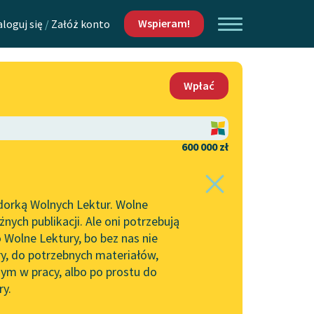
Wspieram!
aloguj się
/
Załóż konto
O nas
Wpłać
Lektur
Kontakt
O projekcie
600 000 zł
 piszących i
Zespół
dorką Wolnych Lektur. Wolne
Zasady wykorzystania
ych publikacji. Ale oni potrzebują
Wolnych Lektur
 Wolne Lektury, bo bez nas nie
Logotypy
ry, do potrzebnych materiałów,
ym w pracy, albo po prostu do
h Lektur
Materiały promocyjne
ry.
Polityka prywatności
w: Pocałunek