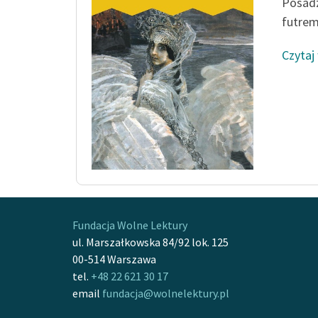
Posadz
futrem
Czytaj
Fundacja Wolne Lektury
ul. Marszałkowska 84/92 lok. 125
00-514 Warszawa
tel.
+48 22 621 30 17
email
fundacja@wolnelektury.pl