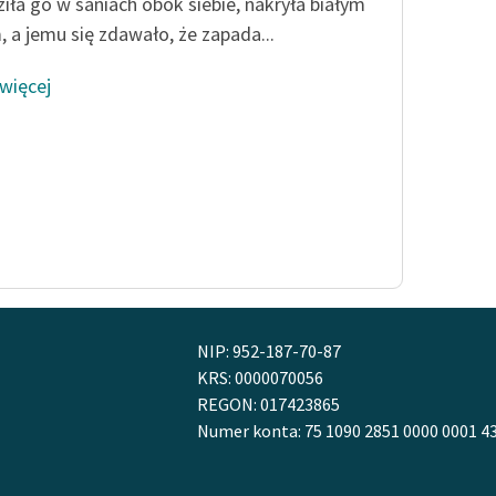
publicznej, lektur szkolnych
iła go w saniach obok siebie, nakryła białym
oraz Starego Testamentu
, a jemu się zdawało, że zapada...
Odkurzamy bohaterów
 więcej
Szkoła Poezji Wolnych Lektur
NIP: 952-187-70-87
KRS: 0000070056
REGON: 017423865
Numer konta: 75 1090 2851 0000 0001 4