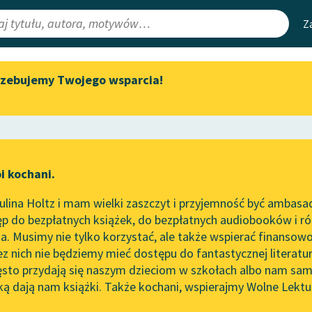
Z
rzebujemy Twojego wsparcia!
Aktualności
Narzędzia
e Lektury
Spotkanie z Katarzyną Tunkiel
Mapa Wolnych 
w Oslo
irmami
Leśmianator
Wolne Lektury na 32.
ewsletter
Przewodnik dla
Pol’and’Rock Festivalu
i kochani.
czytających
„Kochanek Lady Chatterley”
lina Holtz i mam wielki zaszczyt i przyjemność być ambasa
do słuchania na Wolnych
tworze
Królowa śniegu
p do bezpłatnych książek, do bezpłatnych audiobooków i różn
Lekturach
API
. Musimy nie tylko korzystać, ale także wspierać finansowo
ce redakcyjne
Nowy audiobook – „Marzenie
OAI-PMH
ez nich nie będziemy mieć dostępu do fantastycznej literatu
o Oriencie” Sophie Elkan
ęsto przydają się naszym dzieciom w szkołach albo nam sam
Widget Wolnyc
Kolekcja Nadwyraz.com x
ką dają nam książki. Także kochani, wspierajmy Wolne Lektu
oru
Wolne Lektury – idealna na
Przypisy
ristian Andersen
Moty
lato