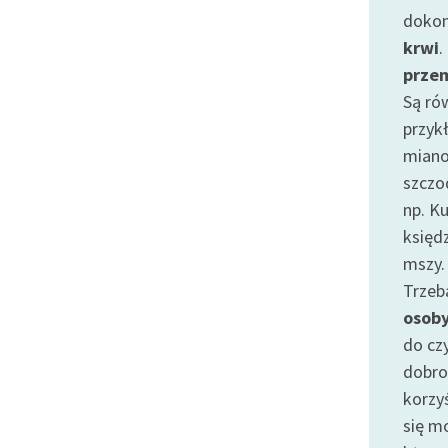
Odkurzamy bohaterów
dokon
krwi
.
Szkoła Poezji Wolnych Lektur
prze
Są ró
przykł
miano
szczod
np. K
księd
mszy.
Trzeb
osob
do czy
dobro
korzy
się m