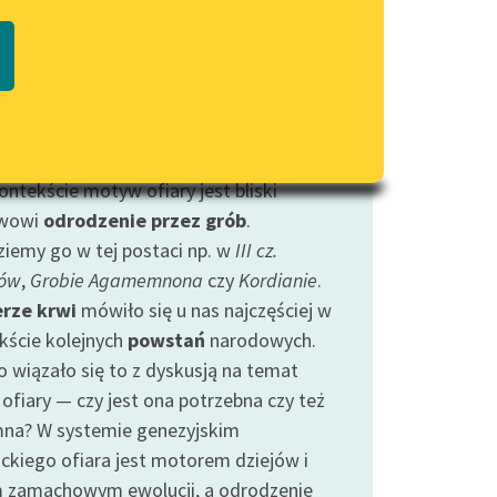
Regulamin biblioteki
kiej literaturze często pojawia się
macie PDF
Dane fundacji i sprawozdania
 ofiary rozumianej jako wartość
finansowe
ścijańska. Z tego pojęcia wyrasta
Regulamin darowizn
tyczne wyobrażenie ofiary jako
ku odkupienia i odrodzenia Polski. W
Informacja o treściach
wrażliwych
ontekście motyw ofiary jest bliski
wowi
odrodzenie przez grób
.
Deklaracja dostępności
ziemy go w tej postaci np. w
III cz.
dów
,
Grobie Agamemnona
czy
Kordianie
.
erze krwi
mówiło się u nas najczęściej w
kście kolejnych
powstań
narodowych.
o wiązało się to z dyskusją na temat
 ofiary — czy jest ona potrzebna czy też
na? W systemie genezyjskim
ckiego ofiara jest motorem dziejów i
 zamachowym ewolucji, a odrodzenie