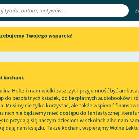
Z
rzebujemy Twojego wsparcia!
Aktualności
Narzędzia
e Lektury
„Prokurator Alicja Horn” do
Mapa Wolnych 
słuchania
irmami
Leśmianator
Byliśmy częścią AI Impact Lab
ewsletter
Przewodnik dla
i kochani.
Zapraszamy na spotkanie
czytających
online z tłumaczkami
lina Holtz i mam wielki zaszczyt i przyjemność być ambasa
literatury skandynawskiej
ze
Królowa śniegu
p do bezpłatnych książek, do bezpłatnych audiobooków i różn
API
Spotkanie z Katarzyną Tunkiel
. Musimy nie tylko korzystać, ale także wspierać finansowo
ce redakcyjne
w Oslo
OAI-PMH
ez nich nie będziemy mieć dostępu do fantastycznej literatu
ęsto przydają się naszym dzieciom w szkołach albo nam sam
102. lata temu zmarł Joseph
Widget Wolnyc
Conrad
ką dają nam książki. Także kochani, wspierajmy Wolne Lektu
oru
Przypisy
ristian Andersen
Blog
Moty