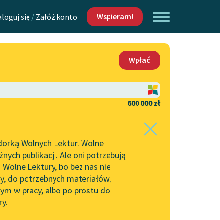
Wspieram!
aloguj się
/
Załóż konto
O nas
Wpłać
Lektur
Kontakt
O projekcie
600 000 zł
 piszących i
Zespół
dorką Wolnych Lektur. Wolne
Zasady wykorzystania
ych publikacji. Ale oni potrzebują
Wolnych Lektur
 Wolne Lektury, bo bez nas nie
Logotypy
ry, do potrzebnych materiałów,
ym w pracy, albo po prostu do
h Lektur
Materiały promocyjne
ry.
Polityka prywatności
w: Ofiara