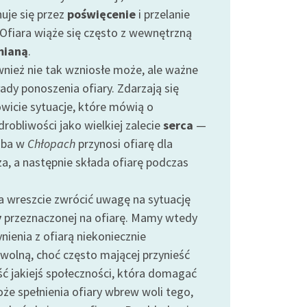
uje się przez
poświęcenie
i przelanie
 Ofiara wiąże się często z wewnętrzną
mianą
.
wnież nie tak wzniosłe może, ale ważne
ady ponoszenia ofiary. Zdarzają się
wicie sytuacje, które mówią o
robliwości jako wielkiej zalecie
serca
—
uba w
Chłopach
przynosi ofiarę dla
za, a następnie składa ofiarę podczas
a wreszcie zwrócić uwagę na sytuację
y
przeznaczonej na ofiarę. Mamy wtedy
nienia z ofiarą niekoniecznie
wolną, choć często mającej przynieść
ść jakiejś społeczności, która domagać
oże spełnienia ofiary wbrew woli tego,