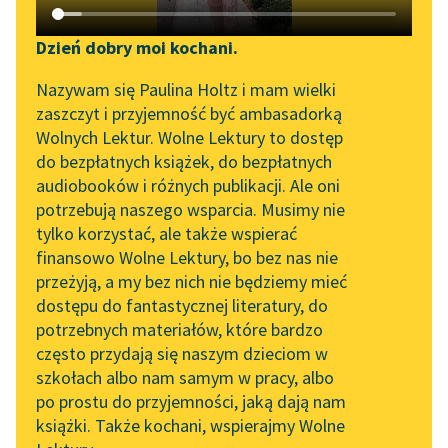
Katalog DAISY
Zgłoś brak utworu
Jerzy Liebert
Podkasty o książkach
Dzień dobry moi kochani.
Kołysanka jodłowa
Aktualności
Narzędzia
Nazywam się Paulina Holtz i mam wielki
zaszczyt i przyjemność być ambasadorką
W termometrze rtęć
„Prokurator Alicja Horn”
Mapa Wolnych Lektur
Wolnych Lektur. Wolne Lektury to dostęp
skoczna
do słuchania
do bezpłatnych książek, do bezpłatnych
Jutro się uspokoi.
Leśmianator
audiobooków i różnych publikacji. Ale oni
Z próżnią przykro
Byliśmy częścią AI Impact
potrzebują naszego wsparcia. Musimy nie
Przewodnik dla piszących i
Lab
widoczną
tylko korzystać, ale także wspierać
czytających
Przestrzeń wnet się
finansowo Wolne Lektury, bo bez nas nie
Zapraszamy na spotkanie
oswoi...
przeżyją, a my bez nich nie będziemy mieć
online z tłumaczkami
dostępu do fantastycznej literatury, do
literatury skandynawskiej
API
Czytaj więcej
potrzebnych materiałów, które bardzo
Spotkanie z Katarzyną
OAI-PMH
często przydają się naszym dzieciom w
Tunkiel w Oslo
szkołach albo nam samym w pracy, albo
Widget Wolnych Lektur
po prostu do przyjemności, jaką dają nam
Jerzy Liebert
102. lata temu zmarł
książki. Także kochani, wspierajmy Wolne
Przypisy
Kołysanka jodłowa
Joseph Conrad