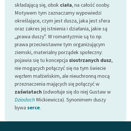
Ręce pełne poezji
składającą się, obok
ciała
, na całość osoby.
Motywem tym zaznaczamy wypowiedzi
Kolekcje edukacyjne
określające, czym jest dusza, jaka jest sfera
twórców przechodzących
oraz zakres jej istnienia i działania, jakie są
do domeny publicznej,
lektur szkolnych oraz
,,prawa duszy". W romantyzmie są to np.
Starego Testamentu
prawa przeciwstawne tym organizującym
ziemski, materialny porządek społeczny:
Odkurzamy bohaterów
pojawia się tu koncepcja
siostrzanych dusz
,
Szkoła Poezji Wolnych
nie mogących połączyć się na tym świecie
Lektur
węzłem małżeńskim, ale nieuchronną mocą
przeznaczenia mających się połączyć w
O nas
zaświatach
(odwołuje się do niej Gustaw w
Kontakt
Dziadach
Mickiewicza). Synonimem duszy
bywa
serce
.
O projekcie
Zespół