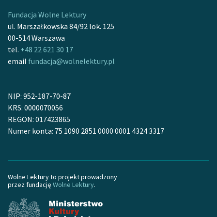
Fundacja Wolne Lektury
Zasady wykorzystania
ul. Marszałkowska 84/92 lok. 125
Wolnych Lektur
00-514 Warszawa
tel.
+48 22 621 30 17
Logotypy
email
fundacja@wolnelektury.pl
Materiały promocyjne
Polityka prywatności
NIP: 952-187-70-87
KRS: 0000070056
Regulamin biblioteki
REGON: 017423865
Dane fundacji i
Numer konta: 75 1090 2851 0000 0001 4324 3317
sprawozdania finansowe
Regulamin darowizn
Wolne Lektury to projekt prowadzony
Informacja o treściach
przez fundację
Wolne Lektury
.
wrażliwych
Deklaracja dostępności