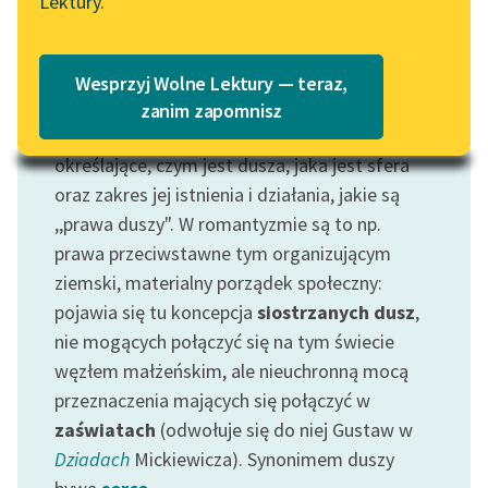
Lektury.
Motyw: Dusza
Katalog
Blog
W tradycji neoplatońskiej i chrześcijańskiej
Katalog w formacie PDF
dusza miała być częścią niematerialną,
Wesprzyj Wolne Lektury — teraz,
składającą się, obok
ciała
, na całość osoby.
Lektury szkolne i klasyka
zanim zapomnisz
literatury do słuchania dla
Motywem tym zaznaczamy wypowiedzi
uczennic i uczniów z
określające, czym jest dusza, jaka jest sfera
niepełnosprawnościami
oraz zakres jej istnienia i działania, jakie są
,,prawa duszy". W romantyzmie są to np.
E-kolekcja lektur
prawa przeciwstawne tym organizującym
szkolnych i literatury do
ziemski, materialny porządek społeczny:
słuchania dla uczennic i
uczniów z
pojawia się tu koncepcja
siostrzanych dusz
,
niepełnosprawnościami
nie mogących połączyć się na tym świecie
węzłem małżeńskim, ale nieuchronną mocą
Feministyczne inspiracje.
przeznaczenia mających się połączyć w
Popularyzacja
zaświatach
(odwołuje się do niej Gustaw w
skandynawskiej literatury
feministycznej
Dziadach
Mickiewicza). Synonimem duszy