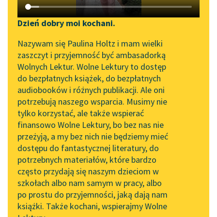
Katalog DAISY
Zgłoś brak utworu
Jerzy Liebert
Podkasty o książkach
Dzień dobry moi kochani.
Kołysanka jodłowa
Aktualności
Narzędzia
Nazywam się Paulina Holtz i mam wielki
zaszczyt i przyjemność być ambasadorką
W termometrze rtęć
„Prokurator Alicja Horn”
Mapa Wolnych Lektur
Wolnych Lektur. Wolne Lektury to dostęp
skoczna
do słuchania
do bezpłatnych książek, do bezpłatnych
Jutro się uspokoi.
Leśmianator
audiobooków i różnych publikacji. Ale oni
Z próżnią przykro
Byliśmy częścią AI Impact
potrzebują naszego wsparcia. Musimy nie
Przewodnik dla piszących i
Lab
widoczną
tylko korzystać, ale także wspierać
czytających
Przestrzeń wnet się
finansowo Wolne Lektury, bo bez nas nie
Zapraszamy na spotkanie
oswoi...
przeżyją, a my bez nich nie będziemy mieć
online z tłumaczkami
dostępu do fantastycznej literatury, do
literatury skandynawskiej
API
Czytaj więcej
potrzebnych materiałów, które bardzo
Spotkanie z Katarzyną
OAI-PMH
często przydają się naszym dzieciom w
Tunkiel w Oslo
szkołach albo nam samym w pracy, albo
Widget Wolnych Lektur
po prostu do przyjemności, jaką dają nam
102. lata temu zmarł
książki. Także kochani, wspierajmy Wolne
Przypisy
Joseph Conrad