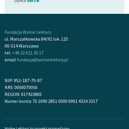
bywa
serce
.
Ręce pełne poezji
Kolekcje edukacyjne
twórców przechodzących
do domeny publicznej,
Fundacja Wolne Lektury
lektur szkolnych oraz
ul. Marszałkowska 84/92 lok. 125
Starego Testamentu
00-514 Warszawa
tel.
+48 22 621 30 17
Odkurzamy bohaterów
email
fundacja@wolnelektury.pl
Szkoła Poezji Wolnych
Lektur
NIP: 952-187-70-87
O nas
KRS: 0000070056
REGON: 017423865
Kontakt
Numer konta: 75 1090 2851 0000 0001 4324 3317
O projekcie
Zespół
Wolne Lektury to projekt prowadzony