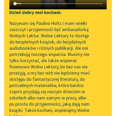
Katalog DAISY
Zgłoś brak utworu
Bolesław Leśmian
Podkasty o książkach
Dzień dobry moi kochani.
Rybak i geniusz
Aktualności
Narzędzia
Nazywam się Paulina Holtz i mam wielki
zaszczyt i przyjemność być ambasadorką
Wówczas sułtan kazał
Spotkanie z Katarzyną
Mapa Wolnych Lektur
Wolnych Lektur. Wolne Lektury to dostęp
wezyrowi i stu
Tunkiel w Oslo
do bezpłatnych książek, do bezpłatnych
rycerzom zatrzymać
Leśmianator
audiobooków i różnych publikacji. Ale oni
się pod jednym ze
Wolne Lektury na 32.
potrzebują naszego wsparcia. Musimy nie
Przewodnik dla piszących i
Pol’and’Rock Festivalu
wzgórz hebanowych i...
tylko korzystać, ale także wspierać
czytających
finansowo Wolne Lektury, bo bez nas nie
„Kochanek Lady
Czytaj więcej
przeżyją, a my bez nich nie będziemy mieć
Chatterley” do słuchania
dostępu do fantastycznej literatury, do
na Wolnych Lekturach
API
potrzebnych materiałów, które bardzo
Nowy audiobook –
OAI-PMH
często przydają się naszym dzieciom w
„Marzenie o Oriencie”
szkołach albo nam samym w pracy, albo
Widget Wolnych Lektur
Sophie Elkan
po prostu do przyjemności, jaką dają nam
książki. Także kochani, wspierajmy Wolne
Przypisy
Motyw: Samotność
Kolekcja Nadwyraz.com x