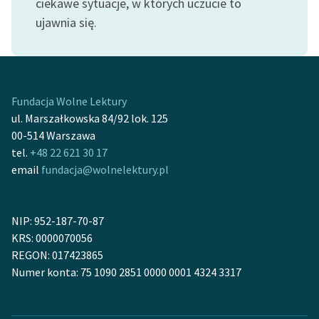
ciekawe sytuacje, w których uczucie to
ujawnia się.
Zasady wykorzystania
Wolnych Lektur
Logotypy
Fundacja Wolne Lektury
Materiały promocyjne
ul. Marszałkowska 84/92 lok. 125
Polityka prywatności
00-514 Warszawa
tel.
+48 22 621 30 17
Regulamin biblioteki
email
fundacja@wolnelektury.pl
Dane fundacji i
sprawozdania finansowe
NIP: 952-187-70-87
Regulamin darowizn
KRS: 0000070056
REGON: 017423865
Informacja o treściach
Numer konta: 75 1090 2851 0000 0001 4324 3317
wrażliwych
Deklaracja dostępności