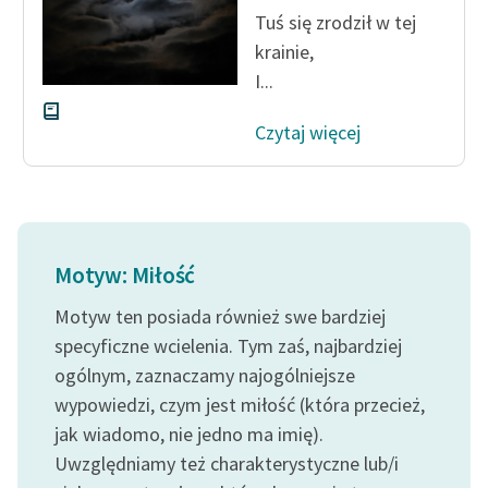
Ręce pełne poezji
Tuś się zrodził w tej
krainie,
Kolekcje edukacyjne
I...
twórców przechodzących
do domeny publicznej,
Czytaj więcej
lektur szkolnych oraz
Starego Testamentu
Odkurzamy bohaterów
Szkoła Poezji Wolnych
Motyw: Miłość
Lektur
Motyw ten posiada również swe bardziej
O nas
specyficzne wcielenia. Tym zaś, najbardziej
Kontakt
ogólnym, zaznaczamy najogólniejsze
wypowiedzi, czym jest miłość (która przecież,
O projekcie
jak wiadomo, nie jedno ma imię).
Zespół
Uwzględniamy też charakterystyczne lub/i