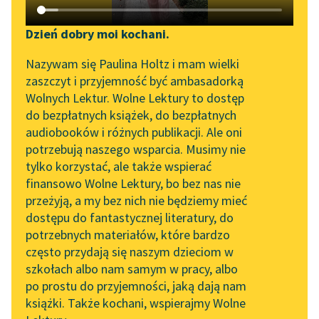
Katalog DAISY
Zgłoś brak utworu
Władysław Bełza
Podkasty o książkach
Dzień dobry moi kochani.
Co kochać?
Aktualności
Narzędzia
Nazywam się Paulina Holtz i mam wielki
zaszczyt i przyjemność być ambasadorką
Co masz kochać?
„Prokurator Alicja Horn”
Mapa Wolnych Lektur
Wolnych Lektur. Wolne Lektury to dostęp
pytasz dziecię,
do słuchania
do bezpłatnych książek, do bezpłatnych
Co dla serca jest
Leśmianator
audiobooków i różnych publikacji. Ale oni
drogiego?
Byliśmy częścią AI Impact
potrzebują naszego wsparcia. Musimy nie
Przewodnik dla piszących i
Lab
Kochaj Boga, bo na
tylko korzystać, ale także wspierać
czytających
świecie...
finansowo Wolne Lektury, bo bez nas nie
Zapraszamy na spotkanie
przeżyją, a my bez nich nie będziemy mieć
online z tłumaczkami
Czytaj więcej
dostępu do fantastycznej literatury, do
literatury skandynawskiej
API
potrzebnych materiałów, które bardzo
Spotkanie z Katarzyną
OAI-PMH
często przydają się naszym dzieciom w
Tunkiel w Oslo
szkołach albo nam samym w pracy, albo
Władysław Bełza
Widget Wolnych Lektur
po prostu do przyjemności, jaką dają nam
Co kochać?
102. lata temu zmarł
książki. Także kochani, wspierajmy Wolne
Przypisy
Joseph Conrad