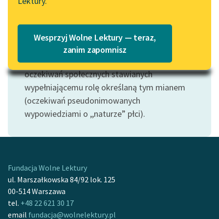
Lektury.
„Marzenie o Oriencie”
Katalog
Motyw: Mężczyzna
Sophie Elkan
Katalog w formacie PDF
Uzupełniający (i często przeciwstawny) do
Blog
Wesprzyj Wolne Lektury — teraz,
motywu
kobiety
. Najczęściej fragmenty
zanim zapomnisz
dotyczące kobiet i mężczyzn stanowią zapis
Lektury szkolne i klasyka
oczekiwań społecznych stawianych
literatury do słuchania dla
wypełniającemu rolę określaną tym mianem
uczennic i uczniów z
(oczekiwań pseudonimowanych
niepełnosprawnościami
wypowiedziami o ,,naturze” płci).
E-kolekcja lektur
szkolnych i literatury do
słuchania dla uczennic i
uczniów z
Fundacja Wolne Lektury
niepełnosprawnościami
ul. Marszałkowska 84/92 lok. 125
00-514 Warszawa
Feministyczne inspiracje.
tel.
+48 22 621 30 17
Popularyzacja
email
fundacja@wolnelektury.pl
skandynawskiej literatury