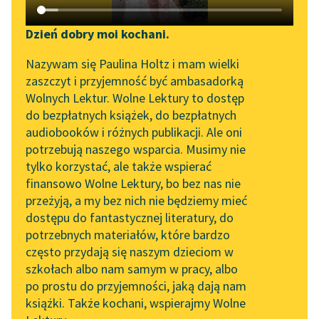
Katalog DAISY
Zgłoś brak utworu
Jaś Kapela
Podkasty o książkach
Dzień dobry moi kochani.
Trudne siedzenie
Aktualności
Narzędzia
Nazywam się Paulina Holtz i mam wielki
zaszczyt i przyjemność być ambasadorką
Ledwie mężczyzna
Zapraszamy na spotkanie
Mapa Wolnych Lektur
Wolnych Lektur. Wolne Lektury to dostęp
usiądzie,
online z tłumaczkami
do bezpłatnych książek, do bezpłatnych
a od razu sobie
Leśmianator
literatury skandynawskiej
audiobooków i różnych publikacji. Ale oni
przypomina,
potrzebują naszego wsparcia. Musimy nie
Przewodnik dla piszących i
Spotkanie z Katarzyną
ile jeszcze jest
tylko korzystać, ale także wspierać
czytających
Tunkiel w Oslo
niezrobione.
finansowo Wolne Lektury, bo bez nas nie
Patriarchat nieobalony,
przeżyją, a my bez nich nie będziemy mieć
Wolne Lektury na 32.
katastrofa...
dostępu do fantastycznej literatury, do
Pol’and’Rock Festivalu
API
potrzebnych materiałów, które bardzo
„Kochanek Lady
OAI-PMH
Czytaj więcej
często przydają się naszym dzieciom w
Chatterley” do słuchania
szkołach albo nam samym w pracy, albo
Widget Wolnych Lektur
na Wolnych Lekturach
po prostu do przyjemności, jaką dają nam
książki. Także kochani, wspierajmy Wolne
Przypisy
Nowy audiobook –