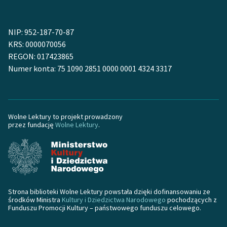
feministycznej
Ręce pełne poezji
NIP: 952-187-70-87
KRS: 0000070056
Kolekcje edukacyjne
REGON: 017423865
twórców przechodzących
Numer konta: 75 1090 2851 0000 0001 4324 3317
do domeny publicznej,
lektur szkolnych oraz
Starego Testamentu
Wolne Lektury to projekt prowadzony
Odkurzamy bohaterów
przez fundację
Wolne Lektury
.
Szkoła Poezji Wolnych
Lektur
O nas
Strona biblioteki Wolne Lektury powstała dzięki dofinansowaniu ze
Kontakt
środków Ministra
Kultury i Dziedzictwa Narodowego
pochodzących z
Funduszu Promocji Kultury – państwowego funduszu celowego.
O projekcie