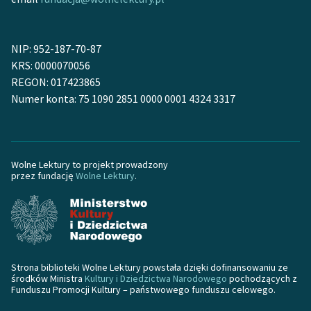
Ręce pełne poezji
Kolekcje edukacyjne
NIP: 952-187-70-87
twórców przechodzących
KRS: 0000070056
do domeny publicznej,
REGON: 017423865
lektur szkolnych oraz
Numer konta: 75 1090 2851 0000 0001 4324 3317
Starego Testamentu
Odkurzamy bohaterów
Szkoła Poezji Wolnych
Wolne Lektury to projekt prowadzony
Lektur
przez fundację
Wolne Lektury
.
O nas
Kontakt
O projekcie
Strona biblioteki Wolne Lektury powstała dzięki dofinansowaniu ze
środków Ministra
Kultury i Dziedzictwa Narodowego
pochodzących z
Zespół
Funduszu Promocji Kultury – państwowego funduszu celowego.