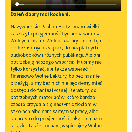
Katalog DAISY
Zgłoś brak utworu
E. T. A. Hoffmann
Podkasty o książkach
Dzień dobry moi kochani.
Dziadek do
Aktualności
Narzędzia
Nazywam się Paulina Holtz i mam wielki
orzechów
zaszczyt i przyjemność być ambasadorką
„Prokurator Alicja Horn”
Mapa Wolnych Lektur
Wolnych Lektur. Wolne Lektury to dostęp
Syn tokarza lalek był
do słuchania
do bezpłatnych książek, do bezpłatnych
ślicznym i zgrabnym
Leśmianator
audiobooków i różnych publikacji. Ale oni
Byliśmy częścią AI Impact
młodzieńcem, który
potrzebują naszego wsparcia. Musimy nie
Przewodnik dla piszących i
Lab
jeszcze nigdy w życiu
tylko korzystać, ale także wspierać
czytających
nie golił...
finansowo Wolne Lektury, bo bez nas nie
Zapraszamy na spotkanie
przeżyją, a my bez nich nie będziemy mieć
online z tłumaczkami
Czytaj więcej
dostępu do fantastycznej literatury, do
literatury skandynawskiej
API
potrzebnych materiałów, które bardzo
Spotkanie z Katarzyną
OAI-PMH
często przydają się naszym dzieciom w
Tunkiel w Oslo
szkołach albo nam samym w pracy, albo
Widget Wolnych Lektur
po prostu do przyjemności, jaką dają nam
102. lata temu zmarł
książki. Także kochani, wspierajmy Wolne
Przypisy
Motyw: Uroda
Joseph Conrad