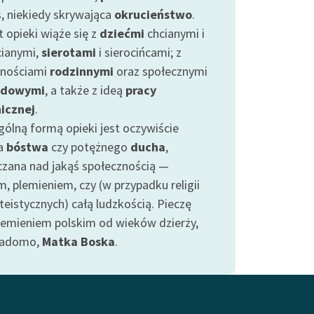
, niekiedy skrywająca
okrucieństwo
.
 opieki wiąże się z
dziećmi
chcianymi i
cianymi,
sierotami
i sierocińcami; z
nościami
rodzinnymi
oraz społecznymi
odowymi
, a także z ideą
pracy
icznej
.
gólną formą opieki jest oczywiście
a
bóstwa
czy potężnego
ducha
,
czana nad jakąś społecznością —
, plemieniem, czy (w przypadku religii
eistycznych) całą ludzkością. Pieczę
lemieniem polskim od wieków dzierży,
iadomo,
Matka Boska
.