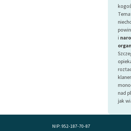
publicznej, lektur szkolnych
kogoś
oraz Starego Testamentu
Temat
Odkurzamy bohaterów
niech
Szkoła Poezji Wolnych Lektur
powin
i
nar
organ
Szcze
opiek
rozta
klanem
monot
nad p
jak w
NIP: 952-187-70-87