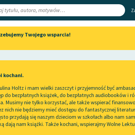
Z
rzebujemy Twojego wsparcia!
Aktualności
Narzędzia
e Lektury
Zapraszamy na spotkanie
Mapa Wolnych 
online z tłumaczkami
irmami
Leśmianator
literatury skandynawskiej
ewsletter
Przewodnik dla
Spotkanie z Katarzyną Tunkiel
i kochani.
czytających
w Oslo
hów
lina Holtz i mam wielki zaszczyt i przyjemność być ambasa
Wolne Lektury na 32.
rze
Dziadek do orzechów
p do bezpłatnych książek, do bezpłatnych audiobooków i różn
Pol’and’Rock Festivalu
API
. Musimy nie tylko korzystać, ale także wspierać finansowo
ce redakcyjne
„Kochanek Lady Chatterley”
OAI-PMH
ez nich nie będziemy mieć dostępu do fantastycznej literatu
do słuchania na Wolnych
ęsto przydają się naszym dzieciom w szkołach albo nam sam
Lekturach
Widget Wolnyc
ką dają nam książki. Także kochani, wspierajmy Wolne Lektu
oru
Nowy audiobook – „Marzenie
Przypisy
 Hoffmann
Moty
o Oriencie” Sophie Elkan