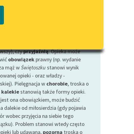
Regulamin biblioteki
 są formy roztaczania nad kimś opieki,
macie PDF
Dane fundacji i sprawozdania
zanej często z
miłosierdziem
(a np. w
finansowe
adku Wokulskiego i ,,Magdalenki" z
Regulamin darowizn
la również z
pracą organiczną
),
cią
(od macierzyńskiej i ojcowskiej
Informacja o treściach
wrażliwych
wszy), czy
przyjaźnią
. Opieka może
wić
obowiązek
prawny (np. wydanie
Deklaracja dostępności
 za mąż w
Świętoszku
stanowi wynik
owanej opieki - oraz władzy -
skiej). Pielęgnacja w
chorobie
, troska o
y
kalekie
stanowią także formy opieki.
 jest ona obowiązkiem, może budzić
ia dalekie od miłosierdzia (gdy pojawia
ór wobec przyjęcia na siebie tego
ązku). Problem stanowi wtedy często
opieki lub udawana,
pozorna
troska o