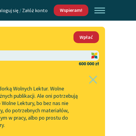
Wspieram!
aloguj się
/
Załóż konto
O nas
Wpłać
Lektur
Kontakt
O projekcie
600 000 zł
 piszących i
Zespół
dorką Wolnych Lektur. Wolne
Zasady wykorzystania
ych publikacji. Ale oni potrzebują
Wolnych Lektur
 Wolne Lektury, bo bez nas nie
Logotypy
ry, do potrzebnych materiałów,
ym w pracy, albo po prostu do
h Lektur
Materiały promocyjne
ry.
Polityka prywatności
w: Opieka