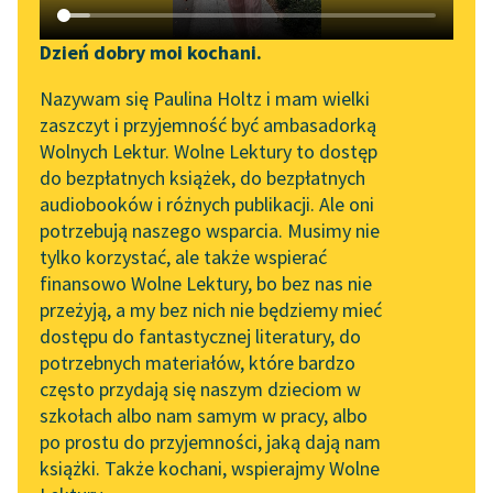
Katalog DAISY
Zgłoś brak utworu
E. T. A. Hoffmann
Podkasty o książkach
Dzień dobry moi kochani.
Dziadek do
Aktualności
Narzędzia
Nazywam się Paulina Holtz i mam wielki
orzechów
zaszczyt i przyjemność być ambasadorką
„Prokurator Alicja Horn”
Mapa Wolnych Lektur
Wolnych Lektur. Wolne Lektury to dostęp
Klara zauważyła ze
do słuchania
do bezpłatnych książek, do bezpłatnych
zdumieniem, że szafa,
Leśmianator
audiobooków i różnych publikacji. Ale oni
Byliśmy częścią AI Impact
która zwykle była
potrzebują naszego wsparcia. Musimy nie
Przewodnik dla piszących i
Lab
starannie zamknięta,
tylko korzystać, ale także wspierać
czytających
teraz stała otworem;
finansowo Wolne Lektury, bo bez nas nie
Zapraszamy na spotkanie
widać...
przeżyją, a my bez nich nie będziemy mieć
online z tłumaczkami
dostępu do fantastycznej literatury, do
literatury skandynawskiej
API
Czytaj więcej
potrzebnych materiałów, które bardzo
Spotkanie z Katarzyną
OAI-PMH
często przydają się naszym dzieciom w
Tunkiel w Oslo
szkołach albo nam samym w pracy, albo
Widget Wolnych Lektur
po prostu do przyjemności, jaką dają nam
102. lata temu zmarł
książki. Także kochani, wspierajmy Wolne
Przypisy
Joseph Conrad