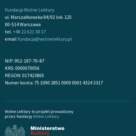
Ręce pełne poezji
Fundacja Wolne Lektury
Kolekcje edukacyjne
ul. Marszałkowska 84/92 lok. 125
twórców przechodzących
00-514 Warszawa
do domeny publicznej,
tel.
+48 22 621 30 17
lektur szkolnych oraz
email
fundacja@wolnelektury.pl
Starego Testamentu
Odkurzamy bohaterów
NIP: 952-187-70-87
KRS: 0000070056
Szkoła Poezji Wolnych
REGON: 017423865
Lektur
Numer konta: 75 1090 2851 0000 0001 4324 3317
O nas
Kontakt
Wolne Lektury to projekt prowadzony
O projekcie
przez fundację
Wolne Lektury
.
Zespół