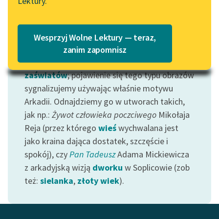
Lektury.
Motyw: Arkadia
Katalog
Blog
W literaturze pojawia się wiele opisów krainy
Katalog w formacie PDF
szczęśliwości
i harmonii; niekiedy jest to
Wesprzyj Wolne Lektury — teraz,
marzenie
, niekiedy
wspomnienie
, niekiedy
Lektury szkolne i klasyka
zanim zapomnisz
literatury do słuchania dla
projekt przyszłości dotyczący ziemi lub
uczennic i uczniów z
zaświatów
; pojawienie się tego typu obrazów
niepełnosprawnościami
sygnalizujemy używając właśnie motywu
Arkadii. Odnajdziemy go w utworach takich,
E-kolekcja lektur
jak np.:
Żywot człowieka poczciwego
Mikołaja
szkolnych i literatury do
słuchania dla uczennic i
Reja (przez którego
wieś
wychwalana jest
uczniów z
jako kraina dająca dostatek, szczęście i
niepełnosprawnościami
spokój), czy
Pan Tadeusz
Adama Mickiewicza
z arkadyjską wizją
dworku
w Soplicowie (zob
Feministyczne inspiracje.
też:
sielanka
,
złoty wiek
).
Popularyzacja
skandynawskiej literatury
feministycznej