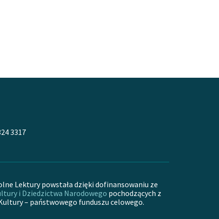
324 3317
olne Lektury powstała dzięki dofinansowaniu ze
ltury i Dziedzictwa Narodowego
pochodzących z
Kultury – państwowego funduszu celowego.