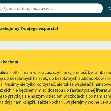
Z
rzebujemy Twojego wsparcia!
Aktualności
Narzędzia
e Lektury
„Prokurator Alicja Horn” do
Mapa Wolnych 
słuchania
irmami
Leśmianator
Byliśmy częścią AI Impact Lab
ewsletter
Przewodnik dla
i kochani.
Zapraszamy na spotkanie
czytających
online z tłumaczkami
lina Holtz i mam wielki zaszczyt i przyjemność być ambasa
literatury skandynawskiej
worze
Heidi
p do bezpłatnych książek, do bezpłatnych audiobooków i różn
API
Spotkanie z Katarzyną Tunkiel
. Musimy nie tylko korzystać, ale także wspierać finansowo
ce redakcyjne
w Oslo
OAI-PMH
ez nich nie będziemy mieć dostępu do fantastycznej literatu
ęsto przydają się naszym dzieciom w szkołach albo nam sam
102. lata temu zmarł Joseph
Widget Wolnyc
Conrad
ką dają nam książki. Także kochani, wspierajmy Wolne Lektu
oru
Przypisy
 Spyri
Blog
Moty