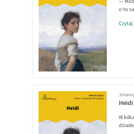
— Modl
o to s
Czytaj
Johanna
Heidi
W kilk
dziadek