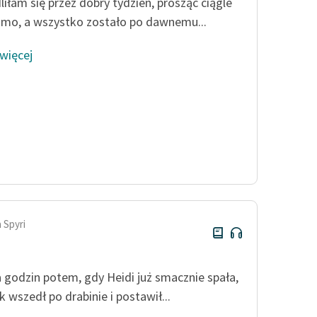
iłam się przez dobry tydzień, prosząc ciągle
Odkurzamy bohaterów
amo, a wszystko zostało po dawnemu...
Szkoła Poezji Wolnych Lektur
 więcej
 Spyri
a godzin potem, gdy Heidi już smacznie spała,
 wszedł po drabinie i postawił...