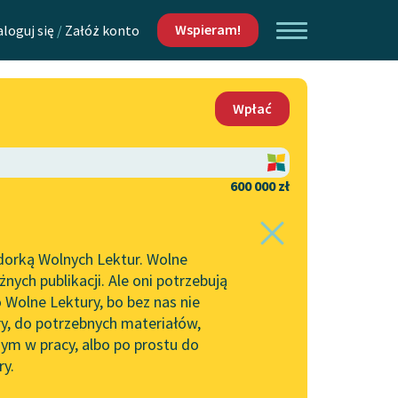
Wspieram!
aloguj się
/
Załóż konto
O nas
Wpłać
Lektur
Kontakt
O projekcie
600 000 zł
 piszących i
Zespół
dorką Wolnych Lektur. Wolne
Zasady wykorzystania
ych publikacji. Ale oni potrzebują
Wolnych Lektur
 Wolne Lektury, bo bez nas nie
Logotypy
ry, do potrzebnych materiałów,
ym w pracy, albo po prostu do
h Lektur
Materiały promocyjne
ry.
Polityka prywatności
w: Modlitwa