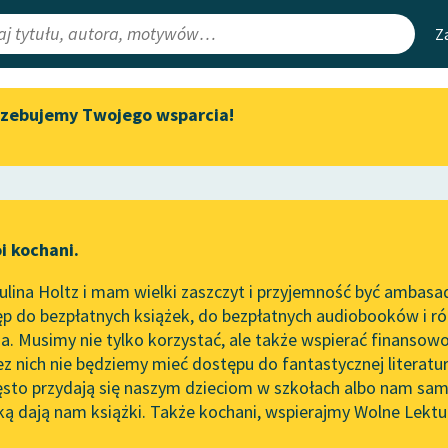
Z
rzebujemy Twojego wsparcia!
Aktualności
Narzędzia
e Lektury
„Prokurator Alicja Horn” do
Mapa Wolnych 
słuchania
irmami
Leśmianator
Byliśmy częścią AI Impact Lab
ewsletter
Przewodnik dla
i kochani.
Zapraszamy na spotkanie
czytających
online z tłumaczkami
lina Holtz i mam wielki zaszczyt i przyjemność być ambasa
literatury skandynawskiej
rze
Heidi
p do bezpłatnych książek, do bezpłatnych audiobooków i różn
API
Spotkanie z Katarzyną Tunkiel
. Musimy nie tylko korzystać, ale także wspierać finansowo
ce redakcyjne
w Oslo
OAI-PMH
ez nich nie będziemy mieć dostępu do fantastycznej literatu
ęsto przydają się naszym dzieciom w szkołach albo nam sam
102. lata temu zmarł Joseph
Widget Wolnyc
Conrad
ką dają nam książki. Także kochani, wspierajmy Wolne Lektu
oru
Przypisy
 Spyri
Blog
Moty