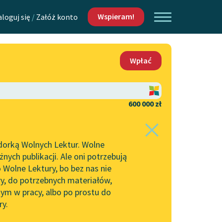
Wspieram!
aloguj się
/
Załóż konto
O nas
Wpłać
Lektur
Kontakt
O projekcie
600 000 zł
 piszących i
Zespół
dorką Wolnych Lektur. Wolne
Zasady wykorzystania
ych publikacji. Ale oni potrzebują
Wolnych Lektur
 Wolne Lektury, bo bez nas nie
Logotypy
ry, do potrzebnych materiałów,
ym w pracy, albo po prostu do
h Lektur
Materiały promocyjne
ry.
Polityka prywatności
w: Kaleka