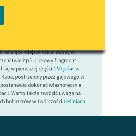
Regulamin biblioteki
i temu hasłu mogliśmy zebrać
macie PDF
Dane fundacji i sprawozdania
enty, z których wyłania się obraz
finansowe
jonowania w społeczeństwie człowieka
Regulamin darowizn
le okaleczonym, niepełnosprawnym
z podszyty lękami i uprzedzeniami, a przy
Informacja o treściach
wrażliwych
kreślający miejsce takiej osoby w
czeństwie itp.). Ciekawy fragment
Deklaracja dostępności
ł się w pierwszej części
Chłopów
, w
j Kuba, postrzelony przez gajowego w
 postanawia dokonać własnoręcznie
acji. Warto także zwrócić uwagę na
ich bohaterów w twórczości
Leśmiana
.