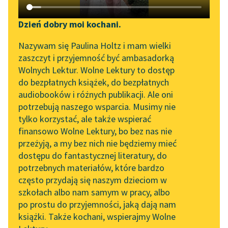
Katalog DAISY
Zgłoś brak utworu
Johanna Spyri
Podkasty o książkach
Dzień dobry moi kochani.
Heidi
Aktualności
Narzędzia
Nazywam się Paulina Holtz i mam wielki
zaszczyt i przyjemność być ambasadorką
— Ach, droga Heidi, ileż
„Prokurator Alicja Horn”
Mapa Wolnych Lektur
Wolnych Lektur. Wolne Lektury to dostęp
łask na mnie zesłał
do słuchania
do bezpłatnych książek, do bezpłatnych
Bóg! — powiedziała
Leśmianator
audiobooków i różnych publikacji. Ale oni
wzruszona do głębi. —
Byliśmy częścią AI Impact
potrzebują naszego wsparcia. Musimy nie
Przewodnik dla piszących i
Lab
Czyż mogłam...
tylko korzystać, ale także wspierać
czytających
finansowo Wolne Lektury, bo bez nas nie
Zapraszamy na spotkanie
Czytaj więcej
przeżyją, a my bez nich nie będziemy mieć
online z tłumaczkami
dostępu do fantastycznej literatury, do
literatury skandynawskiej
API
potrzebnych materiałów, które bardzo
Spotkanie z Katarzyną
OAI-PMH
często przydają się naszym dzieciom w
Tunkiel w Oslo
szkołach albo nam samym w pracy, albo
Widget Wolnych Lektur
po prostu do przyjemności, jaką dają nam
102. lata temu zmarł
książki. Także kochani, wspierajmy Wolne
Przypisy
Motyw: Dobro
Joseph Conrad