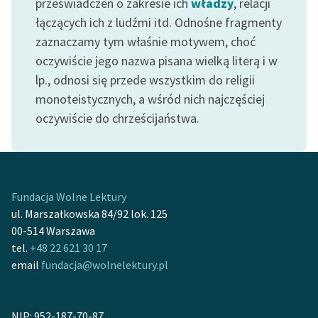
przeświadczeń o zakresie ich
władzy
, relacji
Ręce pełne poezji
łączących ich z ludźmi itd. Odnośne fragmenty
Kolekcje edukacyjne
zaznaczamy tym właśnie motywem, choć
twórców przechodzących
oczywiście jego nazwa pisana wielką literą i w
do domeny publicznej,
lp., odnosi się przede wszystkim do religii
lektur szkolnych oraz
monoteistycznych, a wśród nich najczęściej
Starego Testamentu
oczywiście do chrześcijaństwa.
Odkurzamy bohaterów
Szkoła Poezji Wolnych
Lektur
Fundacja Wolne Lektury
O nas
ul. Marszałkowska 84/92 lok. 125
00-514 Warszawa
Kontakt
tel.
+48 22 621 30 17
email
fundacja@wolnelektury.pl
O projekcie
Zespół
NIP: 952-187-70-87