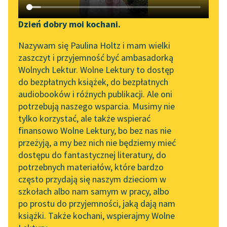
Katalog DAISY
Zgłoś brak utworu
Johanna Spyri
Podkasty o książkach
Dzień dobry moi kochani.
Heidi
Aktualności
Narzędzia
Nazywam się Paulina Holtz i mam wielki
zaszczyt i przyjemność być ambasadorką
— Czy nie przychodziło
„Prokurator Alicja Horn”
Mapa Wolnych Lektur
Wolnych Lektur. Wolne Lektury to dostęp
ci dziś na myśl, jak to
do słuchania
do bezpłatnych książek, do bezpłatnych
dobrze, że Bóg nie
Leśmianator
audiobooków i różnych publikacji. Ale oni
ustępuje naszym...
Byliśmy częścią AI Impact
potrzebują naszego wsparcia. Musimy nie
Przewodnik dla piszących i
Lab
tylko korzystać, ale także wspierać
czytających
Czytaj więcej
finansowo Wolne Lektury, bo bez nas nie
Zapraszamy na spotkanie
przeżyją, a my bez nich nie będziemy mieć
online z tłumaczkami
dostępu do fantastycznej literatury, do
literatury skandynawskiej
API
potrzebnych materiałów, które bardzo
Spotkanie z Katarzyną
OAI-PMH
często przydają się naszym dzieciom w
Tunkiel w Oslo
szkołach albo nam samym w pracy, albo
Johanna Spyri
Widget Wolnych Lektur
po prostu do przyjemności, jaką dają nam
Heidi
102. lata temu zmarł
książki. Także kochani, wspierajmy Wolne
Przypisy
Joseph Conrad