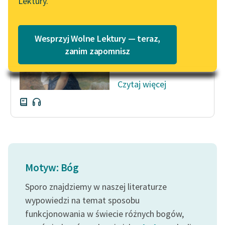
Lektury.
— Ach, droga Heidi, ileż
Katalog
Blog
łask na mnie zesłał
Katalog w formacie PDF
Bóg! — powiedziała
Wesprzyj Wolne Lektury — teraz,
wzruszona do głębi. —
Lektury szkolne i klasyka
zanim zapomnisz
Czyż mogłam...
literatury do słuchania dla
uczennic i uczniów z
Czytaj więcej
niepełnosprawnościami
E-kolekcja lektur
szkolnych i literatury do
słuchania dla uczennic i
uczniów z
niepełnosprawnościami
Motyw: Bóg
Feministyczne inspiracje.
Sporo znajdziemy w naszej literaturze
Popularyzacja
skandynawskiej literatury
wypowiedzi na temat sposobu
feministycznej
funkcjonowania w świecie różnych bogów,