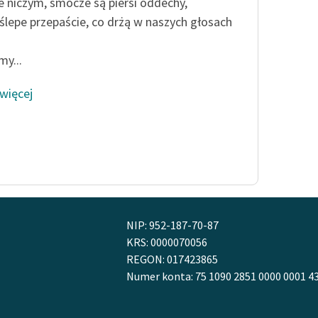
e niczym, smocze są piersi oddechy,
Odkurzamy bohaterów
ślepe przepaście, co drżą w naszych głosach
Szkoła Poezji Wolnych Lektur
my...
 więcej
NIP: 952-187-70-87
KRS: 0000070056
REGON: 017423865
Numer konta: 75 1090 2851 0000 0001 4