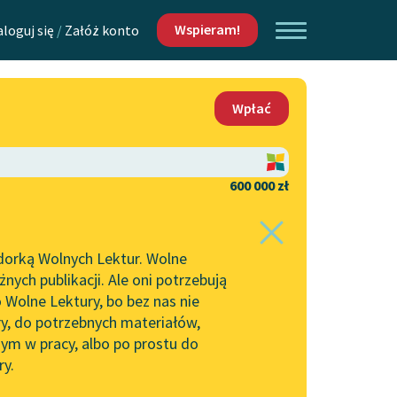
Wspieram!
aloguj się
/
Załóż konto
O nas
Wpłać
Lektur
Kontakt
O projekcie
600 000 zł
 piszących i
Zespół
dorką Wolnych Lektur. Wolne
Zasady wykorzystania
ych publikacji. Ale oni potrzebują
Wolnych Lektur
 Wolne Lektury, bo bez nas nie
Logotypy
ry, do potrzebnych materiałów,
ym w pracy, albo po prostu do
h Lektur
Materiały promocyjne
ry.
Polityka prywatności
w: Modlitwa