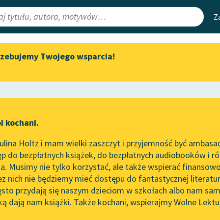
Z
rzebujemy Twojego wsparcia!
Aktualności
Narzędzia
e Lektury
„Prokurator Alicja Horn” do
Mapa Wolnych 
słuchania
irmami
Leśmianator
Byliśmy częścią AI Impact Lab
ewsletter
Przewodnik dla
i kochani.
Zapraszamy na spotkanie
czytających
lne
online z tłumaczkami
lina Holtz i mam wielki zaszczyt i przyjemność być ambasa
literatury skandynawskiej
worze
Skrzydło niewidzialne
p do bezpłatnych książek, do bezpłatnych audiobooków i różn
API
Spotkanie z Katarzyną Tunkiel
. Musimy nie tylko korzystać, ale także wspierać finansowo
ce redakcyjne
w Oslo
OAI-PMH
ez nich nie będziemy mieć dostępu do fantastycznej literatu
ęsto przydają się naszym dzieciom w szkołach albo nam sam
102. lata temu zmarł Joseph
Widget Wolnyc
Conrad
ką dają nam książki. Także kochani, wspierajmy Wolne Lektu
oru
Przypisy
ebert
Blog
Moty