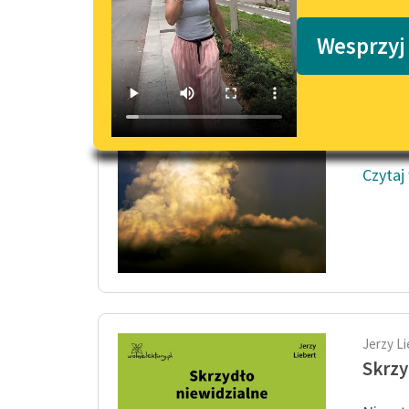
Podkasty o książkach
Skrzy
Wesprzyj
Niesyt
Ducha 
—
Odbija
Czytaj
Jerzy Li
Skrzy