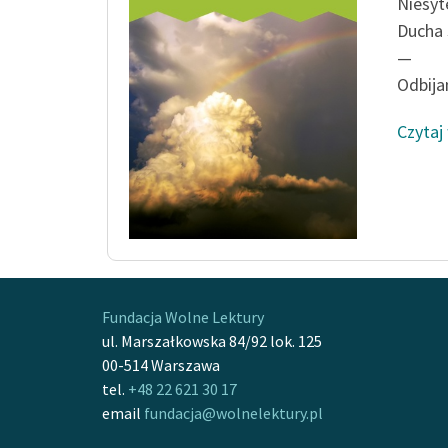
Niesyt
Ducha 
—
Odbija
Czytaj
Fundacja Wolne Lektury
ul. Marszałkowska 84/92 lok. 125
00-514 Warszawa
tel.
+48 22 621 30 17
email
fundacja@wolnelektury.pl