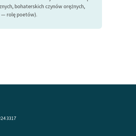
znych, bohaterskich czynów orężnych,
 — rolę poetów).
324 3317