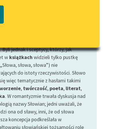
Regulamin biblioteki
słowo stwórcze — to, które było na
macie PDF
Dane fundacji i sprawozdania
tku według Ewangelii Jana oraz słowo
finansowe
ckie — również tworzące światy. Poeci
Regulamin darowizn
tyczni chętnie odwoływali się do tej
otnej, ewangelicznej boskiej mocy
Informacja o treściach
wrażliwych
 Byli jednak i sceptycy, którzy, jak
et w
książkach
widzieli tylko pustkę
Deklaracja dostępności
(„Słowa, słowa, słowa”) nie
rających do istoty rzeczywistości. Słowo
 się więc tematycznie z hasłami takimi
worzenie
,
twórczość
,
poeta
,
literat
,
ka
. W romantyzmie trwała dyskusja nad
logią nazwy Słowian; jedni uważali, że
dzi ona od sławy, inni, że od słowa
wsza koncepcja podkreślała w
ałtowaniu słowiańskiej tożsamości rolę