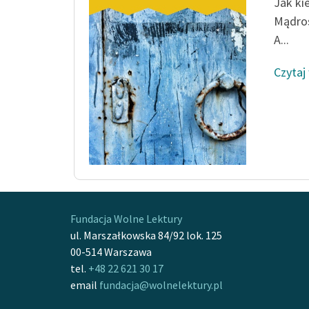
Jak ki
Mądroś
A...
Czytaj
Fundacja Wolne Lektury
ul. Marszałkowska 84/92 lok. 125
00-514 Warszawa
tel.
+48 22 621 30 17
email
fundacja@wolnelektury.pl