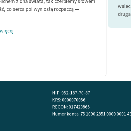
publicznej, lektur szkolnych
elichem z dna świata, tak czerpiemy słowem
walec
oraz Starego Testamentu
ć, co serca poi wyniosłą rozpaczą —
druga
Odkurzamy bohaterów
Szkoła Poezji Wolnych Lektur
 więcej
NIP: 952-187-70-87
KRS: 0000070056
REGON: 017423865
Numer konta: 75 1090 2851 0000 0001 4