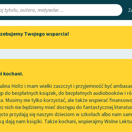
Z
rzebujemy Twojego wsparcia!
Aktualności
Narzędzia
e Lektury
Spotkanie z Katarzyną Tunkiel
Mapa Wolnych 
w Oslo
irmami
Leśmianator
Wolne Lektury na 32.
ewsletter
Przewodnik dla
Pol’and’Rock Festivalu
i kochani.
czytających
„Kochanek Lady Chatterley”
lina Holtz i mam wielki zaszczyt i przyjemność być ambasa
do słuchania na Wolnych
ze
Do poety
p do bezpłatnych książek, do bezpłatnych audiobooków i różn
Lekturach
API
. Musimy nie tylko korzystać, ale także wspierać finansowo
ce redakcyjne
Nowy audiobook – „Marzenie
OAI-PMH
ez nich nie będziemy mieć dostępu do fantastycznej literatu
o Oriencie” Sophie Elkan
ęsto przydają się naszym dzieciom w szkołach albo nam sam
Widget Wolnyc
Kolekcja Nadwyraz.com x
ką dają nam książki. Także kochani, wspierajmy Wolne Lektu
oru
Wolne Lektury – idealna na
Przypisy
ebert
Moty
lato