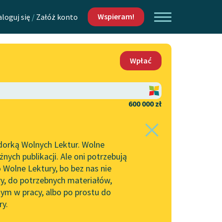
Wspieram!
aloguj się
/
Załóż konto
O nas
Wpłać
Lektur
Kontakt
O projekcie
600 000 zł
 piszących i
Zespół
dorką Wolnych Lektur. Wolne
Zasady wykorzystania
ych publikacji. Ale oni potrzebują
Wolnych Lektur
 Wolne Lektury, bo bez nas nie
Logotypy
ry, do potrzebnych materiałów,
ym w pracy, albo po prostu do
h Lektur
Materiały promocyjne
ry.
Polityka prywatności
w: Słowo