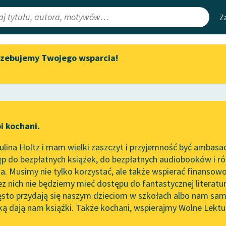
Z
rzebujemy Twojego wsparcia!
Aktualności
Narzędzia
e Lektury
Zapraszamy na spotkanie
Mapa Wolnych 
online z tłumaczkami
irmami
Leśmianator
literatury skandynawskiej
ewsletter
Przewodnik dla
Spotkanie z Katarzyną Tunkiel
i kochani.
czytających
w Oslo
lina Holtz i mam wielki zaszczyt i przyjemność być ambasa
Wolne Lektury na 32.
wo
w utworze
Projekcje
p do bezpłatnych książek, do bezpłatnych audiobooków i różn
Pol’and’Rock Festivalu
API
. Musimy nie tylko korzystać, ale także wspierać finansowo
ce redakcyjne
„Kochanek Lady Chatterley”
OAI-PMH
ez nich nie będziemy mieć dostępu do fantastycznej literatu
do słuchania na Wolnych
ęsto przydają się naszym dzieciom w szkołach albo nam sam
Lekturach
Widget Wolnyc
ką dają nam książki. Także kochani, wspierajmy Wolne Lektu
oru
Nowy audiobook – „Marzenie
Przypisy
Grabiński
Moty
o Oriencie” Sophie Elkan