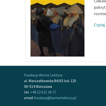
Ciekaw
pokryt
rozmie
Czytaj
Fundacja Wolne Lektury
ul. Marszałkowska 84/92 lok. 125
00-514 Warszawa
tel.
+48 22 621 30 17
email
fundacja@wolnelektury.pl