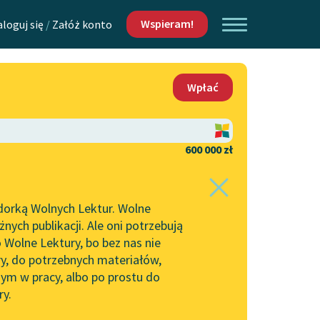
Wspieram!
aloguj się
/
Załóż konto
O nas
Wpłać
Lektur
Kontakt
O projekcie
600 000 zł
 piszących i
Zespół
dorką Wolnych Lektur. Wolne
Zasady wykorzystania
ych publikacji. Ale oni potrzebują
Wolnych Lektur
 Wolne Lektury, bo bez nas nie
Logotypy
ry, do potrzebnych materiałów,
ym w pracy, albo po prostu do
h Lektur
Materiały promocyjne
ry.
Polityka prywatności
w: Świętokradztwo