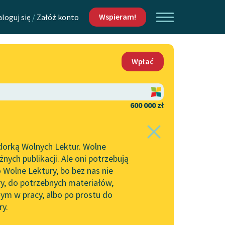
Wspieram!
aloguj się
/
Załóż konto
O nas
Wpłać
Lektur
Kontakt
O projekcie
600 000 zł
 piszących i
Zespół
dorką Wolnych Lektur. Wolne
Zasady wykorzystania
ych publikacji. Ale oni potrzebują
Wolnych Lektur
 Wolne Lektury, bo bez nas nie
Logotypy
ry, do potrzebnych materiałów,
ym w pracy, albo po prostu do
h Lektur
Materiały promocyjne
ry.
Polityka prywatności
w: Duch