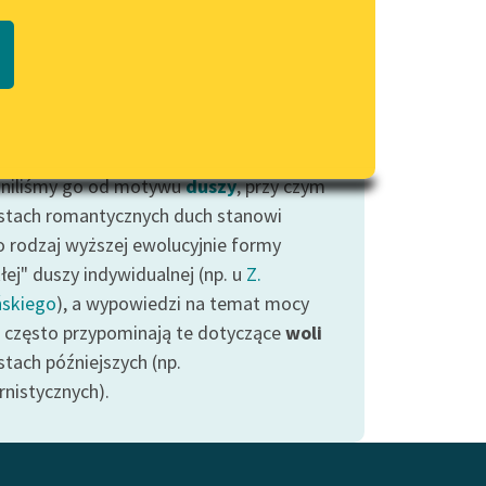
Regulamin biblioteki
adzając ten motyw myśleliśmy nie
macie PDF
Dane fundacji i sprawozdania
 o konkretnych reprezentacjach postaci
finansowe
 w literaturze (np. w
Hamlecie
Regulamin darowizn
speare'a), ale także o wypowiedziach na
t
sił duchowych
człowieka.
Informacja o treściach
wrażliwych
niliśmy go od motywu
duszy
, przy czym
stach romantycznych duch stanowi
Deklaracja dostępności
o rodzaj wyższej ewolucyjnie formy
łej" duszy indywidualnej (np. u
Z.
ńskiego
), a wypowiedzi na temat mocy
 często przypominają te dotyczące
woli
stach późniejszych (np.
nistycznych).