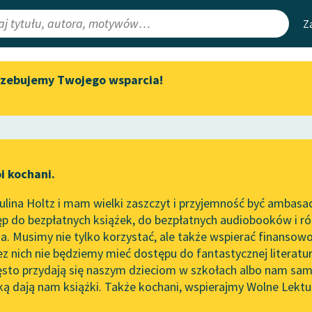
Z
rzebujemy Twojego wsparcia!
Aktualności
Narzędzia
e Lektury
Zapraszamy na spotkanie
Mapa Wolnych 
online z tłumaczkami
irmami
Leśmianator
literatury skandynawskiej
ewsletter
Przewodnik dla
Spotkanie z Katarzyną Tunkiel
i kochani.
czytających
w Oslo
lina Holtz i mam wielki zaszczyt i przyjemność być ambasa
Wolne Lektury na 32.
e
Projekcje
p do bezpłatnych książek, do bezpłatnych audiobooków i różn
Pol’and’Rock Festivalu
API
. Musimy nie tylko korzystać, ale także wspierać finansowo
ce redakcyjne
„Kochanek Lady Chatterley”
OAI-PMH
ez nich nie będziemy mieć dostępu do fantastycznej literatu
do słuchania na Wolnych
ęsto przydają się naszym dzieciom w szkołach albo nam sam
Lekturach
Widget Wolnyc
ką dają nam książki. Także kochani, wspierajmy Wolne Lektu
oru
Nowy audiobook – „Marzenie
Przypisy
Grabiński
Moty
o Oriencie” Sophie Elkan