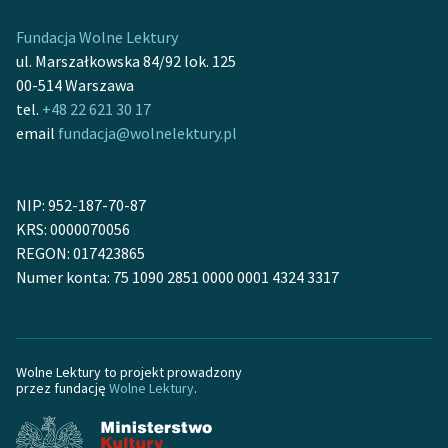
Ręce pełne poezji
Fundacja Wolne Lektury
Kolekcje edukacyjne
ul. Marszałkowska 84/92 lok. 125
twórców przechodzących
00-514 Warszawa
do domeny publicznej,
tel.
+48 22 621 30 17
lektur szkolnych oraz
email
fundacja@wolnelektury.pl
Starego Testamentu
Odkurzamy bohaterów
NIP: 952-187-70-87
Szkoła Poezji Wolnych
KRS: 0000070056
Lektur
REGON: 017423865
Numer konta: 75 1090 2851 0000 0001 4324 3317
O nas
Kontakt
Wolne Lektury to projekt prowadzony
O projekcie
przez fundację
Wolne Lektury
.
Zespół