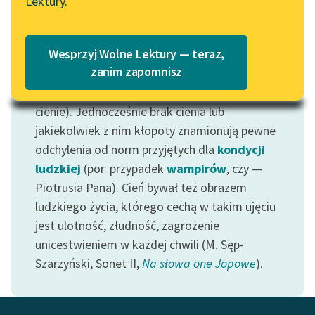
Lektury.
Katalog
Należy on do motywów fantazmatycznych;
Blog
jest jednym ze zjawisk, z którymi wiążą się
Katalog w formacie PDF
Wesprzyj Wolne Lektury — teraz,
wyobrażenia na temat
sobowtóra
(ponieważ
Lektury szkolne i klasyka
zanim zapomnisz
cień natrętnie naśladuje nas, nasze ciało), czy
literatury do słuchania dla
duszy
(np. zmarli bywają określani jako
uczennic i uczniów z
cienie). Jednocześnie brak cienia lub
niepełnosprawnościami
jakiekolwiek z nim kłopoty znamionują pewne
E-kolekcja lektur
odchylenia od norm przyjętych dla
kondycji
szkolnych i literatury do
ludzkiej
(por. przypadek
wampirów
, czy —
słuchania dla uczennic i
Piotrusia Pana). Cień bywał też obrazem
uczniów z
ludzkiego życia, którego cechą w takim ujęciu
niepełnosprawnościami
jest ulotność, złudność, zagrożenie
unicestwieniem w każdej chwili (M. Sęp-
Feministyczne inspiracje.
Popularyzacja
Szarzyński, Sonet II,
Na słowa one Jopowe
).
skandynawskiej literatury
feministycznej