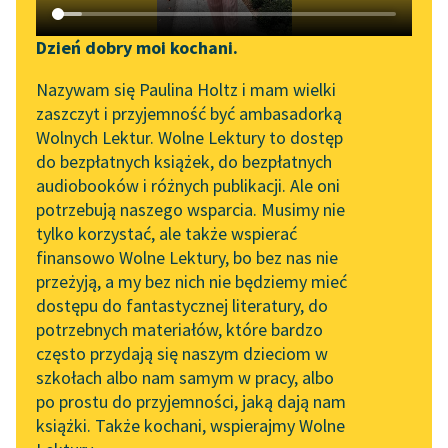
Katalog DAISY
Zgłoś brak utworu
Stefan Grabiński
Podkasty o książkach
Dzień dobry moi kochani.
Projekcje
Aktualności
Narzędzia
Nazywam się Paulina Holtz i mam wielki
zaszczyt i przyjemność być ambasadorką
Zapuściłem storę i
„Prokurator Alicja Horn”
Mapa Wolnych Lektur
Wolnych Lektur. Wolne Lektury to dostęp
usiadłszy z powrotem,
do słuchania
do bezpłatnych książek, do bezpłatnych
zacząłem bezmyślnie
Leśmianator
audiobooków i różnych publikacji. Ale oni
wodzić oczyma po
Byliśmy częścią AI Impact
potrzebują naszego wsparcia. Musimy nie
Przewodnik dla piszących i
Lab
pokoju… Nagle
tylko korzystać, ale także wspierać
czytających
postrzegłem na...
finansowo Wolne Lektury, bo bez nas nie
Zapraszamy na spotkanie
przeżyją, a my bez nich nie będziemy mieć
online z tłumaczkami
Czytaj więcej
dostępu do fantastycznej literatury, do
literatury skandynawskiej
API
potrzebnych materiałów, które bardzo
Spotkanie z Katarzyną
OAI-PMH
często przydają się naszym dzieciom w
Tunkiel w Oslo
szkołach albo nam samym w pracy, albo
Widget Wolnych Lektur
po prostu do przyjemności, jaką dają nam
102. lata temu zmarł
książki. Także kochani, wspierajmy Wolne
Przypisy
Motyw: Cień
Joseph Conrad