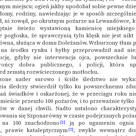
mym miejscu; ogień jakby upodobał sobie pewne dzie
domy, rodziny, nawiedzając je w sposób szczególnie
d, ni zowąd, po okrutnym pożarze na Lewandówce, kt
ętnie świeżo wystawioną kamienicę miejskiego
 pogłoska, że sprawczynią tylu klęsk nie jest nikt 
wna, służąca w domu Doleżanów. Wzburzony tłum 
 na środku rynku i byłby przeprowadził nad nies
cję, gdyby nie interwencja ojca, powszechnie l
ońcy dobra publicznego, i policji, która up
ed zemstą rozwścieczonego motłochu.
zone nader surowo i ściśle śledztwo nie wyka
zia śledczy stwierdził tylko ku powszechnemu zd
ań świadków i oskarżonej, że w przeciągu roku nie
 mieście przeszło 100 pożarów, i to przeważnie tylk
ów w danej chwili. Nadto ustalono charakteryst
owania się Szponarówny w czasie podejrzanych poża
 na 100 znachodzono
ją po ugaszeniu ognia
[1]
, prawie kataleptycznym
, zwykle wewnątrz do
[2]