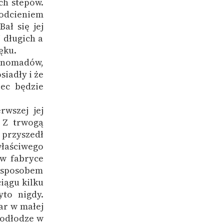
ch stepów.
 odcieniem
ał się jej
j długich a
ęku.
 nomadów,
siadły i że
iec będzie
rwszej jej
. Z trwogą
ż przyszedł
łaściwego
 w fabryce
m sposobem
ciągu kilku
yto nigdy.
ar w małej
podłodze w