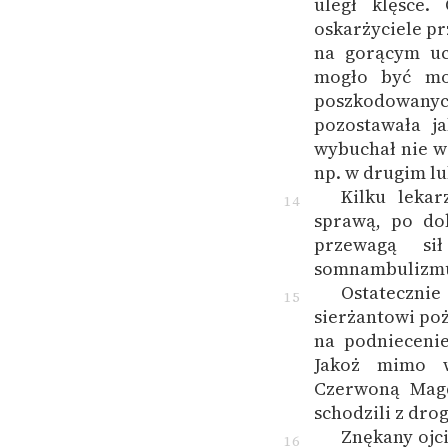
uległ klęsce.
oskarżyciele pr
na gorącym uc
mogło być mo
poszkodowanyc
pozostawała ja
wybuchał nie w 
np. w drugim lu
Kilku lekar
14
sprawą, po do
przewagą si
somnambulizm
Ostateczni
15
sierżantowi poż
na podniecenie
Jakoż mimo w
Czerwoną Magd
schodzili z dro
Znękany ojci
16