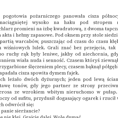
publicznej, lektur szkolnych
oraz Starego Testamentu
Odkurzamy bohaterów
 pogotowia pożarniczego panowała cisza północy
i naciągniętej wysoko na haku pod stropem r
Szkoła Poezji Wolnych Lektur
hlarz promieni na izbę kwadratową, z dwoma tapc
na akta i hełmy zapasowe. Pod oknem przy stole siedz
partią warcabów, puszczając od czasu do czasu kłę
 wiśniowych lulek. Grali znać bez przejęcia, tak 
 bo ruchy rąk były leniwe, jakby od niechcenia, gd
aniem wiała nuda i senność. Czasem któryś ziewnął
rzygarbione ślęczeniem plecy, czasem bąknął półgęb
apadała cisza spowita dymem fajek.
ch leżało dwóch dyżurnych; jeden pod lewą ścia
tawę tonów, gdy jego partner ze strony przeciwn
ierosa ze wzrokiem wbitym nieruchomo w pułap. 
oczy od sufitu, przydusił dogasający ogarek i rzucił 
ch odwrócił się:
, panie sierżancie?
ę nie klei. Grajcie dalej. Wolę dumać.