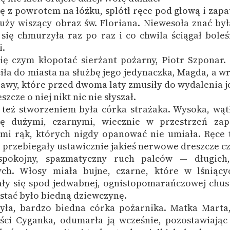
ę z powrotem na łóżku, splótł ręce pod głową i zapat
uży wiszący obraz św. Floriana. Niewesoła znać by
się chmurzyła raz po raz i co chwila ściągał boleś
i.
się czym kłopotać sierżant pożarny, Piotr Szponar.
ła do miasta na służbę jego jedynaczka, Magda, a wra
bawy, które przed dwoma laty zmusiły do wydalenia je
szcze o niej nikt nic nie słyszał.
też stworzeniem była córka strażaka. Wysoka, wątł
ę dużymi, czarnymi, wiecznie w przestrzeń zap
mi rąk, których nigdy opanować nie umiała. Ręce 
, przebiegały ustawicznie jakieś nerwowe dreszcze cz
spokojny, spazmatyczny ruch palców — długich,
ych. Włosy miała bujne, czarne, które w lśniący
y się spod jedwabnej, ognistopomarańczowej chust
 stać było biedną dziewczynę.
yła, bardzo biedna córka pożarnika. Matka Mart
ości Cyganka, odumarła ją wcześnie, pozostawiają