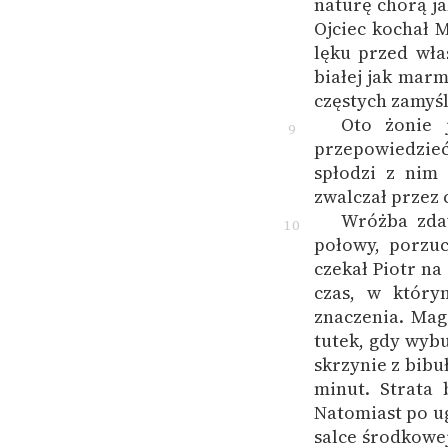
naturę chorą ja
Ojciec kochał 
lęku przed włas
białej jak marm
częstych zamyśl
Oto żonie 
9
przepowiedzieć 
spłodzi z nim 
zwalczał przez c
Wróżba zdaw
10
połowy, porzuc
czekał Piotr na 
czas, w który
znaczenia. Mag
tutek, gdy wyb
skrzynie z bibu
minut. Strata 
Natomiast po u
salce środkowe