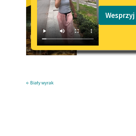
Czerwona 
Podkasty o książkach
Wesprzyj
← Biały wyrak