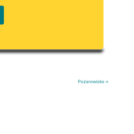
Regulamin biblioteki
macie PDF
Dane fundacji i sprawozdania
finansowe
Regulamin darowizn
Informacja o treściach
wrażliwych
Deklaracja dostępności
Pożarowisko →