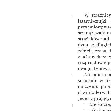
W strażnicy
1
latarni-czujk
przyćmiony wac
ścianą i szafą 
strażaków nad 
dymu z długich
zabicia czasu,
znużonych czuw
rozprostował p
uwagę. I znów z
Na tapczana
2
smacznie w ok
milczeniu pap
chwili oderwał 
Jeden z grający
— Nie śpicie
3
— Jakoś mi si