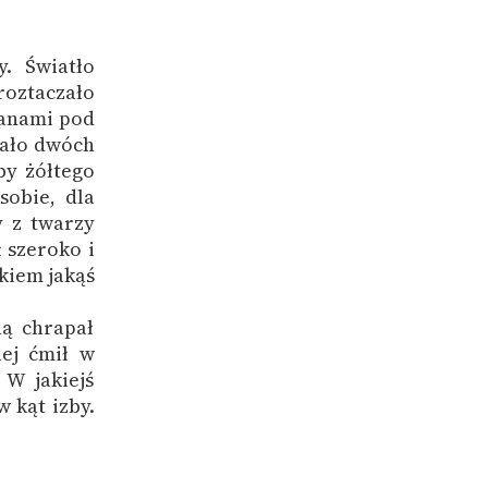
. Światło
oztaczało
zanami pod
iało dwóch
by żółtego
sobie, dla
y z twarzy
 szeroko i
kiem jakąś
ną chrapał
ej ćmił w
W jakiejś
w kąt izby.