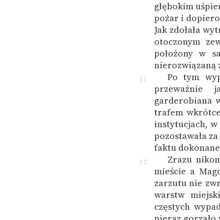
głębokim uśpie
pożar i dopier
Jak zdołała wy
otoczonym zew
położony w s
nierozwiązaną 
Po tym wyp
11
przeważnie j
garderobiana w
trafem wkrótce
instytucjach, w
pozostawała za
faktu dokonane
Zrazu nikom
12
mieście a Mag
zarzutu nie zwr
warstw miejsk
częstych wypad
nieraz gorzało 