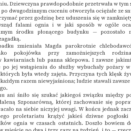
niu. Dziewczyna prawdopodobnie przetrwała w tym s
o po dwugodzinnym cuceniu otworzyła ociężałe ze sn
trzymać przez godzinę bez uduszenia się w zamknię
sząd falami ognia i w jaki sposób w ogóle ocal
amym środku płonącego budynku — pozostało 
zagadką.
adku zmieniała Magda parokrotnie chlebodawcó
ako pokojówka przy zamożniejszych rodzina
 kawiarniach lub panna sklepowa. I zawsze jakim
 po jej wstąpieniu do służby wybuchały pożary 
 których była wtedy zajęta. Przyczyna tych klęsk ż
 każdym razem niewyjaśniona; ludzie stawali zawsze
go.
u ani śniło się szukać jakiegoś związku między 
daleną Szponarówną, której zachowanie się popra
acało na siebie niczyjej uwagi. W końcu jednak zac
iego proletariatu krążyć jakieś dziwne pogłoski
ków ognia w czasach ostatnich. Doszło bowiem d
w mieście po dwa i trzy razy na tydzień, i to — rzec