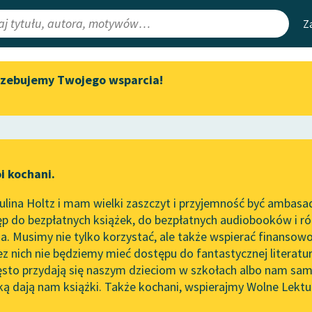
Z
rzebujemy Twojego wsparcia!
Aktualności
Narzędzia
e Lektury
Zapraszamy na spotkanie
Mapa Wolnych 
online z tłumaczkami
irmami
Leśmianator
literatury skandynawskiej
ewsletter
Przewodnik dla
Spotkanie z Katarzyną Tunkiel
i kochani.
czytających
w Oslo
lina Holtz i mam wielki zaszczyt i przyjemność być ambasa
Wolne Lektury na 32.
p do bezpłatnych książek, do bezpłatnych audiobooków i różn
Pol’and’Rock Festivalu
API
. Musimy nie tylko korzystać, ale także wspierać finansowo
ce redakcyjne
„Kochanek Lady Chatterley”
OAI-PMH
ez nich nie będziemy mieć dostępu do fantastycznej literatu
do słuchania na Wolnych
ęsto przydają się naszym dzieciom w szkołach albo nam sam
Lekturach
Widget Wolnyc
ką dają nam książki. Także kochani, wspierajmy Wolne Lektu
oru
Nowy audiobook – „Marzenie
Przypisy
o Oriencie” Sophie Elkan