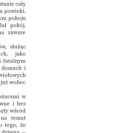
tanie cały
u powieki.
tym pokoju
ał pokój,
na zawsze
w, służąc
ch, jako
ś fatalnym
w domach i
ywiołowych
 już wobec
pożarami w
wne i bez
zęły wśród
 na temat
o tego, że
z dziwna —