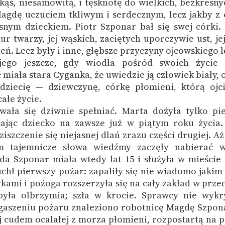
kąś, niesamowitą, i tęsknotę do wielkich, bezkresny
Magdę uczuciem tkliwym i serdecznym, lecz jakby z
nym dzieckiem. Piotr Szponar bał się swej córki. B
ur twarzy, jej wąskich, zaciętych uporczywie ust, je
eń. Lecz były i inne, głębsze przyczyny ojcowskiego l
jego jeszcze, gdy wiodła pośród swoich życie
miała stara Cyganka, że uwiedzie ją człowiek biały, o
dziecię — dziewczynę, córkę płomieni, którą ojc
ałe życie.
ała się dziwnie spełniać. Marta dożyła tylko pie
ając dziecko na zawsze już w piątym roku życia
ziszczenie się niejasnej dlań zrazu części drugiej. A
m tajemnicze słowa wiedźmy zaczęły nabierać w
da Szponar miała wtedy lat 15 i służyła w mieście
uchł pierwszy pożar: zapaliły się nie wiadomo jaki
łkami i pożoga rozszerzyła się na cały zakład w prze
była olbrzymia; szła w krocie. Sprawcy nie wykr
gaszeniu pożaru znaleziono robotnicę Magdę Szpon
j cudem ocalałej z morza płomieni, rozpostartą na 