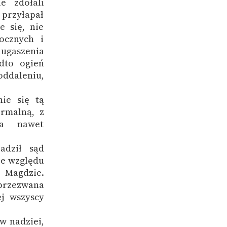
e zdołali
 przyłapał
 się, nie
ocznych i
ugaszenia
adto ogień
oddaleniu,
nie się tą
rmalną, z
 a nawet
adził sąd
 ze względu
w Magdzie.
przezwana
j wszyscy
w nadziei,