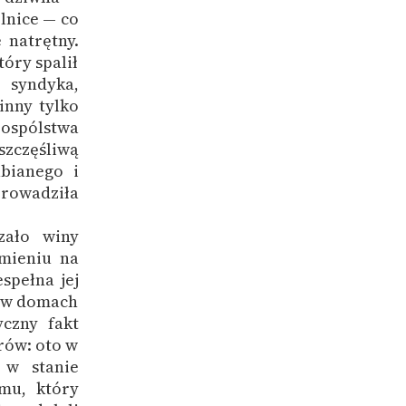
lnice — co
 natrętny.
óry spalił
 syndyka,
inny tylko
pospólstwa
zczęśliwą
ubianego i
rowadziła
zało winy
umieniu na
spełna jej
o w domach
yczny fakt
rów: oto w
 w stanie
mu, który