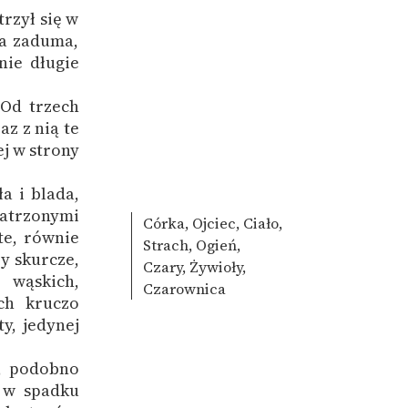
rzył się w
ła zaduma,
nie długie
 Od trzech
z z nią te
j w strony
a i blada,
atrzonymi
Córka, Ojciec, Ciało,
te, równie
Strach, Ogień,
y skurcze,
Czary, Żywioły,
 wąskich,
Czarownica
ch kruczo
y, jedynej
a, podobno
c w spadku