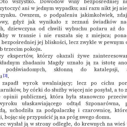
 Oto wszystko. Dowodów winy bezpośredniej ni
zytoczyć ani w jednym wypadku; ani razu nikt jej nie
zynku. Owszem, o podpaleniu jakimkolwiek, zdaje
wy, gdyż jak wynikało z zeznań świadków na
h, dziewczyna od chwili wybuchu pożaru aż do 
kby w transie i nie ruszała się z miejsca; pon
bezpośredniej jej bliskości, lecz zwykle w pewnym 
b trzecim pokoju.
zy ekspertów, którzy okazali żywe zainteresowa
kładnym zbadaniu Magdy uznało ją za istotę ano
ł podświadomych, skłonną do katalepsji,
u
.
[3]
e zapadł wyrok uwalniający; lecz po cichu por
arników, by córki do służby więcej nie posyłał, a to
 opinii publicznej, która była stanowczo przeci
yroku ułaskawiającego odtąd Szponarówna, 
ą, uchodziła za podpalaczkę i czarownicę, które
gi, bojąc się przypuścić ją na próg swego domu.
ec wysłał ją w strony odległe, do krewnych na wieś 