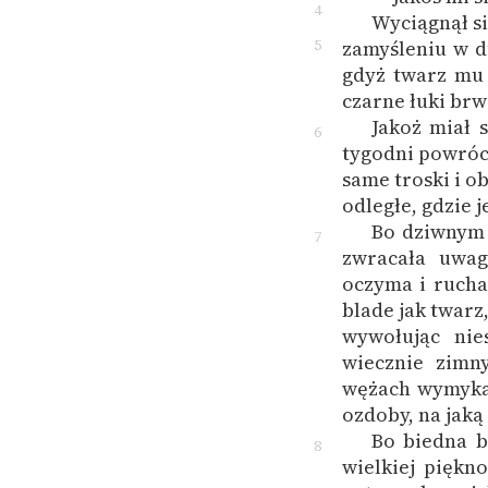
4
Wyciągnął si
5
zamyśleniu w d
gdyż twarz mu 
czarne łuki brw
Jakoż miał 
6
tygodni powróci
same troski i o
odległe, gdzie je
Bo dziwnym 
7
zwracała uwag
oczyma i rucha
blade jak twarz
wywołując nie
wiecznie zimn
wężach wymykał
ozdoby, na jaką
Bo biedna b
8
wielkiej piękn