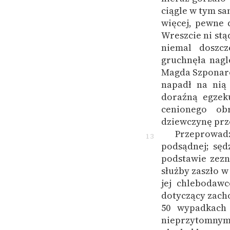
ciągle w tym sa
więcej, pewne 
Wreszcie ni stą
niemal doszcz
gruchnęła nagle
Magda Szponaró
napadł na nią
doraźną egzeku
cenionego obr
dziewczynę prz
Przeprowad
13
podsądnej; sęd
podstawie zezn
służby zaszło w
jej chlebodawc
dotyczący zach
50 wypadkach
nieprzytomnym