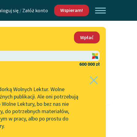
Wspieram!
aloguj się
/
Załóż konto
O nas
Wpłać
Lektur
Kontakt
O projekcie
600 000 zł
 piszących i
Zespół
dorką Wolnych Lektur. Wolne
Zasady wykorzystania
ych publikacji. Ale oni potrzebują
Wolnych Lektur
 Wolne Lektury, bo bez nas nie
Logotypy
ry, do potrzebnych materiałów,
ym w pracy, albo po prostu do
h Lektur
Materiały promocyjne
ry.
Polityka prywatności