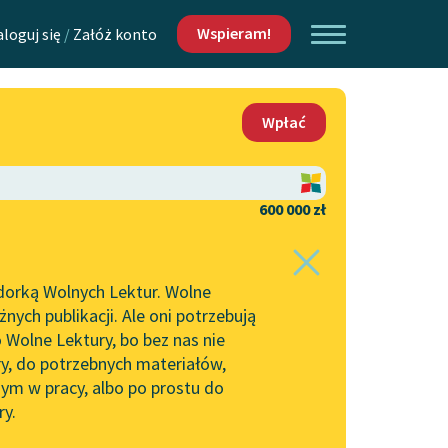
Wspieram!
aloguj się
/
Załóż konto
O nas
Wpłać
Lektur
Kontakt
O projekcie
600 000 zł
 piszących i
Zespół
dorką Wolnych Lektur. Wolne
Klub Świętokradców
Zasady wykorzystania
ych publikacji. Ale oni potrzebują
Wolnych Lektur
 Wolne Lektury, bo bez nas nie
Logotypy
ry, do potrzebnych materiałów,
ym w pracy, albo po prostu do
h Lektur
Materiały promocyjne
ry.
Polityka prywatności
w: Żebrak