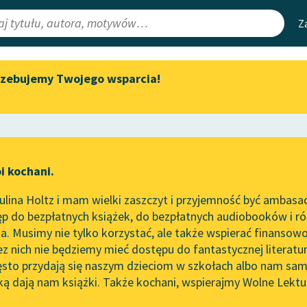
Z
rzebujemy Twojego wsparcia!
Aktualności
Narzędzia
e Lektury
Zapraszamy na spotkanie
Mapa Wolnych 
online z tłumaczkami
irmami
Leśmianator
literatury skandynawskiej
ewsletter
Przewodnik dla
Spotkanie z Katarzyną Tunkiel
i kochani.
czytających
w Oslo
czyli Klub Świętokradców
lina Holtz i mam wielki zaszczyt i przyjemność być ambasa
Wolne Lektury na 32.
rze
Porfirion Osiełek czyli 
p do bezpłatnych książek, do bezpłatnych audiobooków i różn
Pol’and’Rock Festivalu
API
. Musimy nie tylko korzystać, ale także wspierać finansowo
ce redakcyjne
„Kochanek Lady Chatterley”
OAI-PMH
ez nich nie będziemy mieć dostępu do fantastycznej literatu
do słuchania na Wolnych
ęsto przydają się naszym dzieciom w szkołach albo nam sam
Lekturach
Widget Wolnyc
ką dają nam książki. Także kochani, wspierajmy Wolne Lektu
oru
Nowy audiobook – „Marzenie
Przypisy
ty Ildefons Gałczyński
Moty
o Oriencie” Sophie Elkan