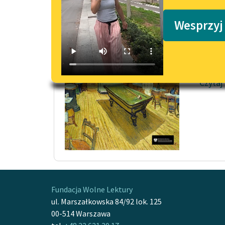
Podkasty o książkach
Porfi
Wesprzyj
Na rog
czerwo
wołowy
Czytaj
Fundacja Wolne Lektury
ul. Marszałkowska 84/92 lok. 125
00-514 Warszawa