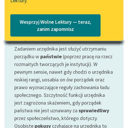
Lektury.
Czytaj więcej
Katalog
Blog
Katalog w formacie PDF
Wesprzyj Wolne Lektury — teraz,
Lektury szkolne i klasyka
zanim zapomnisz
literatury do słuchania dla
Motyw: Urzędnik
uczennic i uczniów z
Zadaniem urzędnika jest służyć utrzymaniu
niepełnosprawnościami
porządku w
państwie
(poprzez pracę na rzecz
E-kolekcja lektur
rozmaitych tworzących je instytucji). W
szkolnych i literatury do
pewnym sensie, nawet gdy chodzi o urzędnika
słuchania dla uczennic i
niskiej rangi, uosabia on ów porządek oraz
uczniów z
prawo wyznaczające reguły zachowania ładu
niepełnosprawnościami
społecznego. Szczytność funkcji urzędnika
Feministyczne inspiracje.
jest zagrożona skażeniem, gdy porządek
Popularyzacja
państwa nie jest uznawany za
sprawiedliwy
skandynawskiej literatury
przez społeczeństwo, którego dotyczy.
feministycznej
Osobiste
pokusy
czyhające na urzędnika to