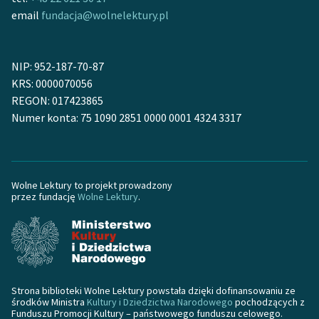
email
fundacja@wolnelektury.pl
Zasady wykorzystania
Wolnych Lektur
NIP: 952-187-70-87
Logotypy
KRS: 0000070056
REGON: 017423865
Materiały promocyjne
Numer konta: 75 1090 2851 0000 0001 4324 3317
Polityka prywatności
Regulamin biblioteki
Wolne Lektury to projekt prowadzony
Dane fundacji i
przez fundację
Wolne Lektury
.
sprawozdania finansowe
Regulamin darowizn
Informacja o treściach
wrażliwych
Strona biblioteki Wolne Lektury powstała dzięki dofinansowaniu ze
środków Ministra
Kultury i Dziedzictwa Narodowego
pochodzących z
Deklaracja dostępności
Funduszu Promocji Kultury – państwowego funduszu celowego.