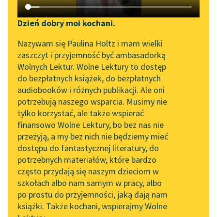
Katalog DAISY
Zgłoś brak utworu
Podkasty o książkach
Dzień dobry moi kochani.
Aktualności
Narzędzia
Nazywam się Paulina Holtz i mam wielki
Konstanty Ildefons
zaszczyt i przyjemność być ambasadorką
„Prokurator Alicja Horn”
Mapa Wolnych Lektur
Gałczyński
Wolnych Lektur. Wolne Lektury to dostęp
do słuchania
Porfirion Osiełek
do bezpłatnych książek, do bezpłatnych
Leśmianator
audiobooków i różnych publikacji. Ale oni
czyli Klub
Byliśmy częścią AI Impact
potrzebują naszego wsparcia. Musimy nie
Przewodnik dla piszących i
Świętokradców
Lab
tylko korzystać, ale także wspierać
czytających
finansowo Wolne Lektury, bo bez nas nie
Zapraszamy na spotkanie
Dopiero teraz zauważył
przeżyją, a my bez nich nie będziemy mieć
online z tłumaczkami
Osiełek maleńkie
dostępu do fantastycznej literatury, do
literatury skandynawskiej
API
żyjątko, przyrosłe jak
potrzebnych materiałów, które bardzo
Spotkanie z Katarzyną
OAI-PMH
drzewny grzyb do
często przydają się naszym dzieciom w
Tunkiel w Oslo
biurka, żyjątko w
szkołach albo nam samym w pracy, albo
Widget Wolnych Lektur
po prostu do przyjemności, jaką dają nam
wysokim...
102. lata temu zmarł
książki. Także kochani, wspierajmy Wolne
Przypisy
Joseph Conrad