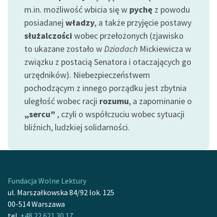
Ręce pełne poezji
m.in. możliwość wbicia się w
pychę
z powodu
posiadanej
władzy
, a także przyjęcie postawy
Kolekcje edukacyjne
służalczości
wobec przełożonych (zjawisko
twórców przechodzących
do domeny publicznej,
to ukazane zostało w
Dziadach
Mickiewicza w
lektur szkolnych oraz
związku z postacią Senatora i otaczających go
Starego Testamentu
urzędników). Niebezpieczeństwem
pochodzącym z innego porządku jest zbytnia
Odkurzamy bohaterów
uległość wobec racji
rozumu
, a zapominanie o
Szkoła Poezji Wolnych
„sercu”
, czyli o współczuciu wobec sytuacji
Lektur
bliźnich, ludzkiej solidarności.
O nas
Kontakt
Fundacja Wolne Lektury
O projekcie
ul. Marszałkowska 84/92 lok. 125
Zespół
00-514 Warszawa
tel.
+48 22 621 30 17