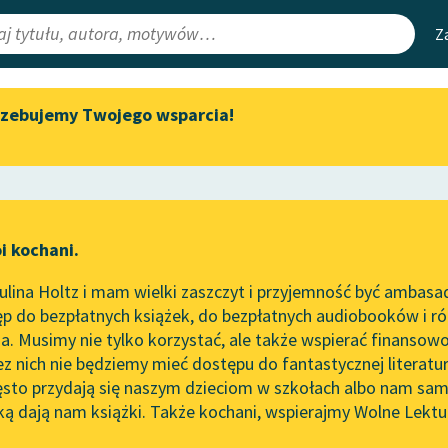
Z
rzebujemy Twojego wsparcia!
Aktualności
Narzędzia
e Lektury
„Prokurator Alicja Horn” do
Mapa Wolnych 
słuchania
irmami
Leśmianator
Byliśmy częścią AI Impact Lab
ewsletter
Przewodnik dla
i kochani.
Zapraszamy na spotkanie
czytających
online z tłumaczkami
lina Holtz i mam wielki zaszczyt i przyjemność być ambasa
literatury skandynawskiej
ze
Lew
p do bezpłatnych książek, do bezpłatnych audiobooków i różn
API
Spotkanie z Katarzyną Tunkiel
. Musimy nie tylko korzystać, ale także wspierać finansowo
ce redakcyjne
w Oslo
OAI-PMH
ez nich nie będziemy mieć dostępu do fantastycznej literatu
ęsto przydają się naszym dzieciom w szkołach albo nam sam
102. lata temu zmarł Joseph
Widget Wolnyc
Conrad
ką dają nam książki. Także kochani, wspierajmy Wolne Lektu
oru
Przypisy
ka Frączek
Blog
Moty