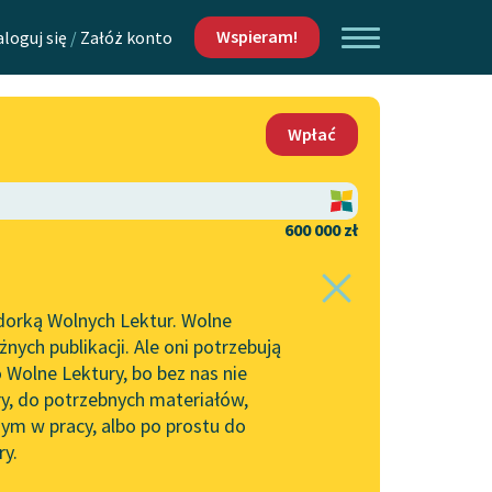
Wspieram!
aloguj się
/
Załóż konto
O nas
Wpłać
Lektur
Kontakt
O projekcie
600 000 zł
 piszących i
Zespół
dorką Wolnych Lektur. Wolne
Zasady wykorzystania
ych publikacji. Ale oni potrzebują
Wolnych Lektur
 Wolne Lektury, bo bez nas nie
Logotypy
ry, do potrzebnych materiałów,
ym w pracy, albo po prostu do
h Lektur
Materiały promocyjne
ry.
Polityka prywatności
w: Uroda