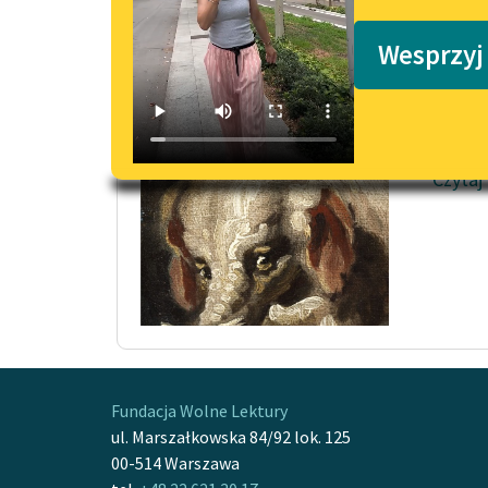
Podkasty o książkach
Lew
Wesprzyj
Pan le
(nie p
bo z g
Czytaj
Fundacja Wolne Lektury
ul. Marszałkowska 84/92 lok. 125
00-514 Warszawa