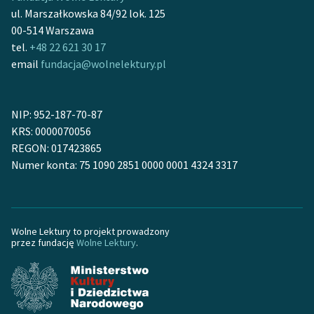
Ręce pełne poezji
ul. Marszałkowska 84/92 lok. 125
00-514 Warszawa
Kolekcje edukacyjne
tel.
+48 22 621 30 17
twórców przechodzących
email
fundacja@wolnelektury.pl
do domeny publicznej,
lektur szkolnych oraz
Starego Testamentu
NIP: 952-187-70-87
Odkurzamy bohaterów
KRS: 0000070056
REGON: 017423865
Szkoła Poezji Wolnych
Numer konta: 75 1090 2851 0000 0001 4324 3317
Lektur
O nas
Wolne Lektury to projekt prowadzony
Kontakt
przez fundację
Wolne Lektury
.
O projekcie
Zespół