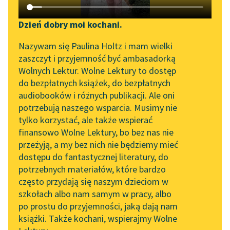
Katalog DAISY
Zgłoś brak utworu
Podkasty o książkach
Dzień dobry moi kochani.
Aktualności
Narzędzia
Nazywam się Paulina Holtz i mam wielki
Klementyna z Tańskich
zaszczyt i przyjemność być ambasadorką
„Prokurator Alicja Horn”
Mapa Wolnych Lektur
Hoffmanowa
Wolnych Lektur. Wolne Lektury to dostęp
do słuchania
Dziennik
do bezpłatnych książek, do bezpłatnych
Leśmianator
audiobooków i różnych publikacji. Ale oni
Franciszki
Byliśmy częścią AI Impact
potrzebują naszego wsparcia. Musimy nie
Przewodnik dla piszących i
Krasińskiej
Lab
tylko korzystać, ale także wspierać
czytających
finansowo Wolne Lektury, bo bez nas nie
Zapraszamy na spotkanie
akże utrudza i męczy
przeżyją, a my bez nich nie będziemy mieć
online z tłumaczkami
ta nieustanna praca
dostępu do fantastycznej literatury, do
literatury skandynawskiej
API
nad sobą, to ukrywanie
potrzebnych materiałów, które bardzo
Spotkanie z Katarzyną
OAI-PMH
uczuć, które gwałtem
często przydają się naszym dzieciom w
Tunkiel w Oslo
dobywają...
szkołach albo nam samym w pracy, albo
Widget Wolnych Lektur
po prostu do przyjemności, jaką dają nam
102. lata temu zmarł
Czytaj więcej
książki. Także kochani, wspierajmy Wolne
Przypisy
Joseph Conrad