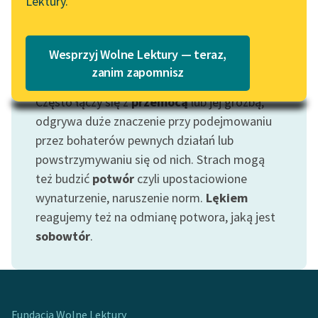
Lektury.
Katalog
Blog
Katalog w formacie PDF
Wesprzyj Wolne Lektury — teraz,
Lektury szkolne i klasyka
zanim zapomnisz
Motyw: Strach
literatury do słuchania dla
Często łączy się z
przemocą
lub jej groźbą;
uczennic i uczniów z
odgrywa duże znaczenie przy podejmowaniu
niepełnosprawnościami
przez bohaterów pewnych działań lub
E-kolekcja lektur
powstrzymywaniu się od nich. Strach mogą
szkolnych i literatury do
też budzić
potwór
czyli upostaciowione
słuchania dla uczennic i
wynaturzenie, naruszenie norm.
Lękiem
uczniów z
reagujemy też na odmianę potwora, jaką jest
niepełnosprawnościami
sobowtór
.
Feministyczne inspiracje.
Popularyzacja
skandynawskiej literatury
feministycznej
Fundacja Wolne Lektury