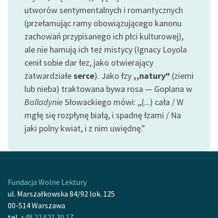
Zespół
utworów sentymentalnych i romantycznych
(przełamując ramy obowiązującego kanonu
zachowań przypisanego ich płci kulturowej),
Zasady wykorzystania
ale nie hamują ich też mistycy (Ignacy Loyola
Wolnych Lektur
cenił sobie dar łez, jako otwierający
Logotypy
zatwardziałe
serce
). Jako łzy
,,natury"
(ziemi
lub nieba) traktowana bywa rosa — Goplana w
Materiały promocyjne
Balladynie
Słowackiego mówi: ,,(...) cała / W
Polityka prywatności
mgłę się rozpłynę białą, i spadnę łzami / Na
jaki polny kwiat, i z nim uwiędnę."
Regulamin biblioteki
Dane fundacji i
sprawozdania finansowe
Fundacja Wolne Lektury
Regulamin darowizn
ul. Marszałkowska 84/92 lok. 125
Informacja o treściach
00-514 Warszawa
wrażliwych
tel.
+48 22 621 30 17