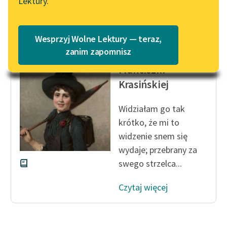
Lektury.
Wolne Lektury – idealna na
Katalog
lato
Klementyna z Tańskich
Katalog w formacie PDF
Blog
Wesprzyj Wolne Lektury — teraz,
Hoffmanowa
zanim zapomnisz
Dziennik
Franciszki
Lektury szkolne i klasyka
Krasińskiej
literatury do słuchania dla
uczennic i uczniów z
Widziałam go tak
niepełnosprawnościami
krótko, że mi to
E-kolekcja lektur
widzenie snem się
szkolnych i literatury do
wydaje; przebrany za
słuchania dla uczennic i
swego strzelca...
uczniów z
niepełnosprawnościami
Czytaj więcej
Feministyczne inspiracje.
Popularyzacja
skandynawskiej literatury