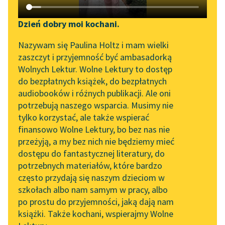
Katalog DAISY
Zgłoś brak utworu
Podkasty o książkach
Dzień dobry moi kochani.
Aktualności
Narzędzia
Nazywam się Paulina Holtz i mam wielki
Klementyna z Tańskich
zaszczyt i przyjemność być ambasadorką
Spotkanie z Katarzyną
Mapa Wolnych Lektur
Hoffmanowa
Wolnych Lektur. Wolne Lektury to dostęp
Tunkiel w Oslo
Dziennik
do bezpłatnych książek, do bezpłatnych
Leśmianator
audiobooków i różnych publikacji. Ale oni
Franciszki
Wolne Lektury na 32.
potrzebują naszego wsparcia. Musimy nie
Przewodnik dla piszących i
Krasińskiej
Pol’and’Rock Festivalu
tylko korzystać, ale także wspierać
czytających
finansowo Wolne Lektury, bo bez nas nie
„Kochanek Lady
Pan wojewoda
przeżyją, a my bez nich nie będziemy mieć
Chatterley” do słuchania
Świdziński z takim o
dostępu do fantastycznej literatury, do
na Wolnych Lekturach
API
niej uniesieniem pisał, z
potrzebnych materiałów, które bardzo
Nowy audiobook –
OAI-PMH
taką wdzięcznością, że
często przydają się naszym dzieciom w
„Marzenie o Oriencie”
się aż...
szkołach albo nam samym w pracy, albo
Widget Wolnych Lektur
Sophie Elkan
po prostu do przyjemności, jaką dają nam
Czytaj więcej
książki. Także kochani, wspierajmy Wolne
Przypisy
Kolekcja Nadwyraz.com x