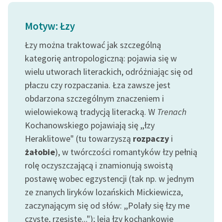
feministycznej
Motyw: Łzy
Ręce pełne poezji
Łzy można traktować jak szczególną
Kolekcje edukacyjne
kategorię antropologiczną: pojawia się w
twórców przechodzących
wielu utworach literackich, odróżniając się od
do domeny publicznej,
płaczu czy rozpaczania. Łza zawsze jest
lektur szkolnych oraz
Starego Testamentu
obdarzona szczególnym znaczeniem i
wielowiekową tradycją literacką. W
Trenach
Odkurzamy bohaterów
Kochanowskiego pojawiają się ,,łzy
Szkoła Poezji Wolnych
Heraklitowe" (tu towarzyszą
rozpaczy
i
Lektur
żałobie
), w twórczości romantyków łzy pełnią
rolę oczyszczającą i znamionują swoistą
O nas
postawę wobec egzystencji (tak np. w jednym
Kontakt
ze znanych liryków lozańskich Mickiewicza,
zaczynającym się od słów: ,,Polały się łzy me
O projekcie
czyste, rzęsiste..."); leją łzy kochankowie