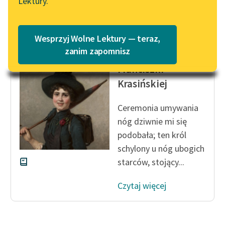
Lektury.
Wolne Lektury – idealna na
Katalog
lato
Klementyna z Tańskich
Katalog w formacie PDF
Blog
Wesprzyj Wolne Lektury — teraz,
Hoffmanowa
zanim zapomnisz
Dziennik
Franciszki
Lektury szkolne i klasyka
Krasińskiej
literatury do słuchania dla
uczennic i uczniów z
Ceremonia umywania
niepełnosprawnościami
nóg dziwnie mi się
E-kolekcja lektur
podobała; ten król
szkolnych i literatury do
schylony u nóg ubogich
słuchania dla uczennic i
starców, stojący...
uczniów z
niepełnosprawnościami
Czytaj więcej
Feministyczne inspiracje.
Popularyzacja
skandynawskiej literatury