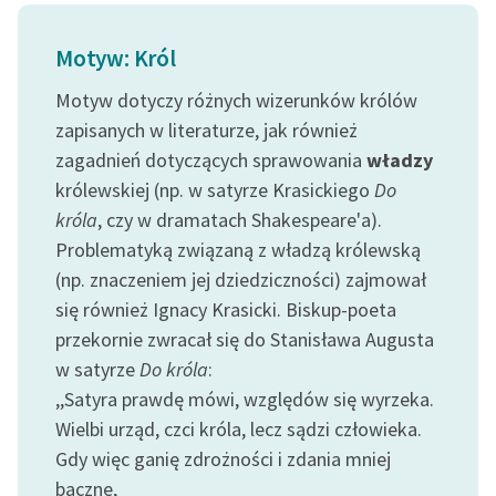
feministycznej
Motyw: Król
Ręce pełne poezji
Motyw dotyczy różnych wizerunków królów
Kolekcje edukacyjne
zapisanych w literaturze, jak również
twórców przechodzących
zagadnień dotyczących sprawowania
władzy
do domeny publicznej,
królewskiej (np. w satyrze Krasickiego
Do
lektur szkolnych oraz
Starego Testamentu
króla
, czy w dramatach Shakespeare'a).
Problematyką związaną z władzą królewską
Odkurzamy bohaterów
(np. znaczeniem jej dziedziczności) zajmował
Szkoła Poezji Wolnych
się również Ignacy Krasicki. Biskup-poeta
Lektur
przekornie zwracał się do Stanisława Augusta
w satyrze
Do króla
:
O nas
,,Satyra prawdę mówi, względów się wyrzeka.
Kontakt
Wielbi urząd, czci króla, lecz sądzi człowieka.
Gdy więc ganię zdrożności i zdania mniej
O projekcie
baczne,