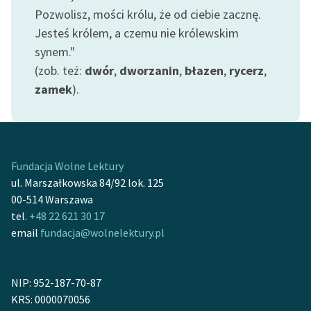
Zespół
Pozwolisz, mości królu, że od ciebie zacznę.
Jesteś królem, a czemu nie królewskim
synem."
Zasady wykorzystania
(zob. też:
dwór
,
dworzanin
,
błazen
,
rycerz
,
Wolnych Lektur
zamek
).
Logotypy
Materiały promocyjne
Polityka prywatności
Fundacja Wolne Lektury
ul. Marszałkowska 84/92 lok. 125
Regulamin biblioteki
00-514 Warszawa
tel.
+48 22 621 30 17
Dane fundacji i
email
fundacja@wolnelektury.pl
sprawozdania finansowe
Regulamin darowizn
NIP: 952-187-70-87
Informacja o treściach
KRS: 0000070056
wrażliwych