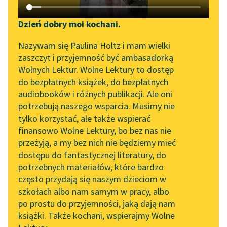
Katalog DAISY
Zgłoś brak utworu
Podkasty o książkach
Dzień dobry moi kochani.
Aktualności
Narzędzia
Nazywam się Paulina Holtz i mam wielki
Klementyna z Tańskich
zaszczyt i przyjemność być ambasadorką
Spotkanie z Katarzyną
Mapa Wolnych Lektur
Hoffmanowa
Wolnych Lektur. Wolne Lektury to dostęp
Tunkiel w Oslo
Dziennik
do bezpłatnych książek, do bezpłatnych
Leśmianator
audiobooków i różnych publikacji. Ale oni
Franciszki
Wolne Lektury na 32.
potrzebują naszego wsparcia. Musimy nie
Przewodnik dla piszących i
Krasińskiej
Pol’and’Rock Festivalu
tylko korzystać, ale także wspierać
czytających
finansowo Wolne Lektury, bo bez nas nie
„Kochanek Lady
Jednak jest jeszcze
przeżyją, a my bez nich nie będziemy mieć
Chatterley” do słuchania
nadzieja, może być
dostępu do fantastycznej literatury, do
na Wolnych Lekturach
API
ratunek. Nasz tron jest
potrzebnych materiałów, które bardzo
Nowy audiobook –
OAI-PMH
elekcyjny, król dziś nam
często przydają się naszym dzieciom w
„Marzenie o Oriencie”
panujący...
szkołach albo nam samym w pracy, albo
Widget Wolnych Lektur
Sophie Elkan
po prostu do przyjemności, jaką dają nam
Czytaj więcej
książki. Także kochani, wspierajmy Wolne
Przypisy
Kolekcja Nadwyraz.com x