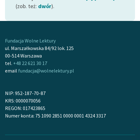
Ręce pełne poezji
(zob. też:
dwór
).
Kolekcje edukacyjne
twórców przechodzących
do domeny publicznej,
lektur szkolnych oraz
Fundacja Wolne Lektury
Starego Testamentu
ul. Marszałkowska 84/92 lok. 125
00-514 Warszawa
Odkurzamy bohaterów
tel.
+48 22 621 30 17
email
fundacja@wolnelektury.pl
Szkoła Poezji Wolnych
Lektur
O nas
NIP: 952-187-70-87
KRS: 0000070056
Kontakt
REGON: 017423865
Numer konta: 75 1090 2851 0000 0001 4324 3317
O projekcie
Zespół