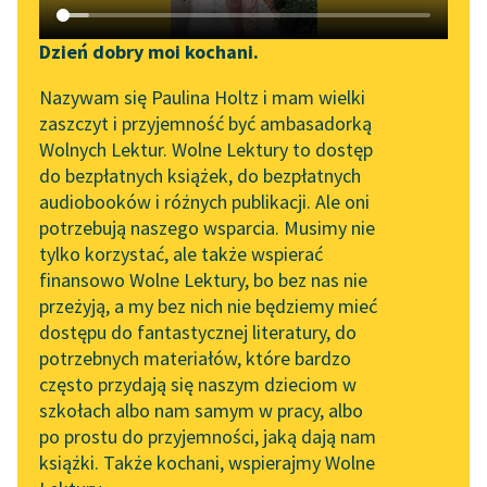
Katalog DAISY
Zgłoś brak utworu
Podkasty o książkach
Dzień dobry moi kochani.
Aktualności
Narzędzia
Nazywam się Paulina Holtz i mam wielki
Klementyna z Tańskich
zaszczyt i przyjemność być ambasadorką
„Prokurator Alicja Horn”
Mapa Wolnych Lektur
Hoffmanowa
Wolnych Lektur. Wolne Lektury to dostęp
do słuchania
Dziennik
do bezpłatnych książek, do bezpłatnych
Leśmianator
audiobooków i różnych publikacji. Ale oni
Franciszki
Byliśmy częścią AI Impact
potrzebują naszego wsparcia. Musimy nie
Przewodnik dla piszących i
Krasińskiej
Lab
tylko korzystać, ale także wspierać
czytających
finansowo Wolne Lektury, bo bez nas nie
Zapraszamy na spotkanie
nasz Macienko;
przeżyją, a my bez nich nie będziemy mieć
online z tłumaczkami
szczególny to
dostępu do fantastycznej literatury, do
literatury skandynawskiej
API
człowiek, a powiadają,
potrzebnych materiałów, które bardzo
Spotkanie z Katarzyną
OAI-PMH
że dawniej takich ludzi
często przydają się naszym dzieciom w
Tunkiel w Oslo
bardzo wiele bywało i...
szkołach albo nam samym w pracy, albo
Widget Wolnych Lektur
po prostu do przyjemności, jaką dają nam
102. lata temu zmarł
Czytaj więcej
książki. Także kochani, wspierajmy Wolne
Przypisy
Joseph Conrad