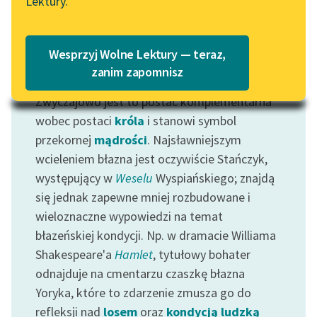
Lektury.
Katalog
Blog
Katalog w formacie PDF
Wesprzyj Wolne Lektury — teraz,
Lektury szkolne i klasyka
zanim zapomnisz
Motyw: Błazen
literatury do słuchania dla
Zwyczajowo jest to postać komplementarna
uczennic i uczniów z
wobec postaci
króla
i stanowi symbol
niepełnosprawnościami
przekornej
mądrości
. Najsławniejszym
E-kolekcja lektur
wcieleniem błazna jest oczywiście Stańczyk,
szkolnych i literatury do
występujący w
Weselu
Wyspiańskiego; znajdą
słuchania dla uczennic i
się jednak zapewne mniej rozbudowane i
uczniów z
wieloznaczne wypowiedzi na temat
niepełnosprawnościami
błazeńskiej kondycji. Np. w dramacie Williama
Feministyczne inspiracje.
Shakespeare'a
Hamlet
, tytułowy bohater
Popularyzacja
odnajduje na cmentarzu czaszkę błazna
skandynawskiej literatury
Yoryka, które to zdarzenie zmusza go do
feministycznej
refleksji nad
losem
oraz
kondycją ludzką