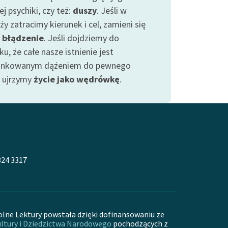
j psychiki, czy też:
duszy
. Jeśli w
y zatracimy kierunek i cel, zamieni się
w
błądzenie
. Jeśli dojdziemy do
u, że całe nasze istnienie jest
unkowanym dążeniem do pewnego
, ujrzymy
życie jako wędrówkę
.
324 3317
olne Lektury powstała dzięki dofinansowaniu ze
ltury i Dziedzictwa Narodowego
pochodzących z