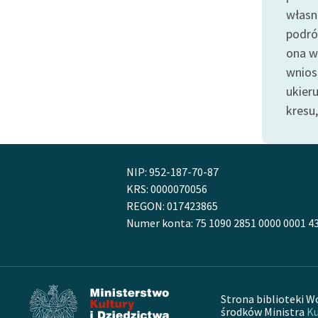
publicznej, lektur szkolnych
własne
oraz Starego Testamentu
podróż
Odkurzamy bohaterów
ona 
Szkoła Poezji Wolnych Lektur
wniosk
ukier
kresu
NIP: 952-187-70-87
KRS: 0000070056
REGON: 017423865
Numer konta: 75 1090 2851 0000 0001 4
Strona biblioteki W
środków Ministra
Ku