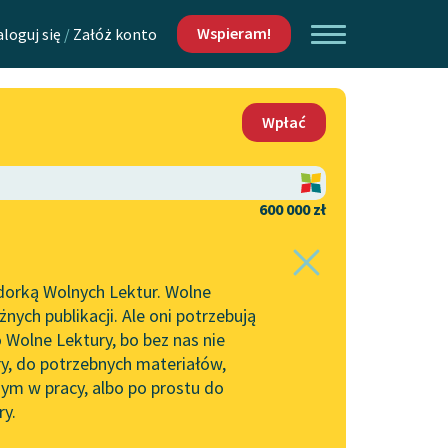
Wspieram!
aloguj się
/
Załóż konto
O nas
Wpłać
Lektur
Kontakt
O projekcie
600 000 zł
 piszących i
Zespół
dorką Wolnych Lektur. Wolne
Zasady wykorzystania
ych publikacji. Ale oni potrzebują
Wolnych Lektur
 Wolne Lektury, bo bez nas nie
Logotypy
ry, do potrzebnych materiałów,
ym w pracy, albo po prostu do
h Lektur
Materiały promocyjne
ry.
Polityka prywatności
w: Podróż