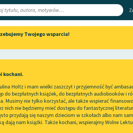
Z
rzebujemy Twojego wsparcia!
Aktualności
Narzędzia
e Lektury
Zapraszamy na spotkanie
Mapa Wolnych 
online z tłumaczkami
irmami
Leśmianator
literatury skandynawskiej
ewsletter
Przewodnik dla
Spotkanie z Katarzyną Tunkiel
i kochani.
czytających
w Oslo
lina Holtz i mam wielki zaszczyt i przyjemność być ambasa
Wolne Lektury na 32.
rze
Ranek
p do bezpłatnych książek, do bezpłatnych audiobooków i różn
Pol’and’Rock Festivalu
API
. Musimy nie tylko korzystać, ale także wspierać finansowo
ce redakcyjne
„Kochanek Lady Chatterley”
OAI-PMH
ez nich nie będziemy mieć dostępu do fantastycznej literatu
do słuchania na Wolnych
ęsto przydają się naszym dzieciom w szkołach albo nam sam
Lekturach
Widget Wolnyc
ką dają nam książki. Także kochani, wspierajmy Wolne Lektu
oru
Nowy audiobook – „Marzenie
Przypisy
zechowicz
Moty
o Oriencie” Sophie Elkan