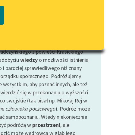
Regulamin biblioteki
ż najczęściej służy poznaniu innych
macie PDF
Dane fundacji i sprawozdania
w, społeczeństw, zwyczajów, potraw, czy
finansowe
h rzeczywistości. Dantejska podróż na
Regulamin darowizn
iekieł prowadzi do poznania moralnego
dku świata. Podróż Mikołaja
Informacja o treściach
wrażliwych
adczyńskiego z powieści Krasickiego
 zdobyciu
wiedzy
o możliwości istnienia
Deklaracja dostępności
o i bardziej sprawiedliwego niż znany
orządku społecznego. Podróżujemy
e wszystkim, aby poznać innych, ale też
twierdzić się w przekonaniu o wyższości
co swojskie (tak pisał np. Mikołaj Rej w
ie człowieka poczciwego
). Podróż może
jać samopoznaniu. Wtedy niekoniecznie
być podróżą w
przestrzeni
, ale
dzić może wędrowca w głąb jego