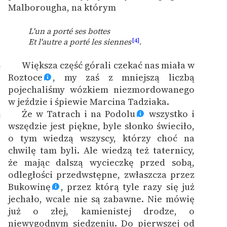
Malborougha, na którym
L'un a porté ses bottes
Et l'autre a porté les siennes
[4]
.
Większa część górali czekać nas miała w
2
Roztoce
, my zaś z mniejszą liczbą
pojechaliśmy wózkiem niezmordowanego
w jeździe i śpiewie Marcina Tadziaka.
Że w Tatrach i na Podolu
wszystko i
3
wszędzie jest piękne, byle słonko świeciło,
o tym wiedzą wszyscy, którzy choć na
chwilę tam byli. Ale wiedzą też taternicy,
że mając dalszą wycieczkę przed sobą,
odległości przedwstępne, zwłaszcza przez
Bukowinę
, przez którą tyle razy się już
jechało, wcale nie są zabawne. Nie mówię
już o złej, kamienistej drodze, o
niewygodnym siedzeniu. Do pierwszej od