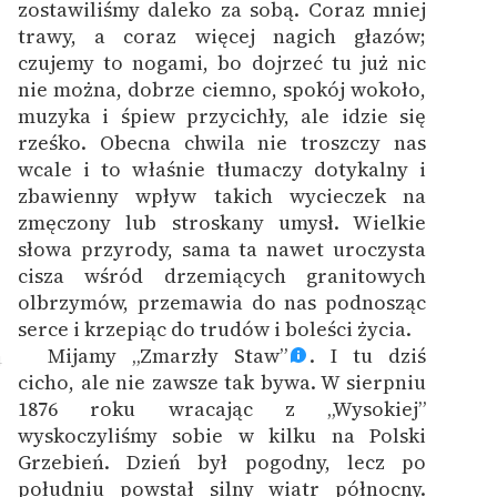
zostawiliśmy daleko za sobą. Coraz mniej
trawy, a coraz więcej nagich głazów;
czujemy to nogami, bo dojrzeć tu już nic
nie można, dobrze ciemno, spokój wokoło,
muzyka i śpiew przycichły, ale idzie się
rześko. Obecna chwila nie troszczy nas
wcale i to właśnie tłumaczy dotykalny i
zbawienny wpływ takich wycieczek na
zmęczony lub stroskany umysł. Wielkie
słowa przyrody, sama ta nawet uroczysta
cisza wśród drzemiących granitowych
olbrzymów, przemawia do nas podnosząc
serce i krzepiąc do trudów i boleści życia.
Mijamy „Zmarzły Staw”
. I tu dziś
4
cicho, ale nie zawsze tak bywa. W sierpniu
1876 roku wracając z „Wysokiej”
wyskoczyliśmy sobie w kilku na Polski
Grzebień. Dzień był pogodny, lecz po
południu powstał silny wiatr północny.