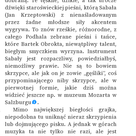
dobraną. Te tęskne, dzikie, a tak urocze
dźwięki staroświeckiej pieśni, którą Sabała
(Jan Krzeptowski) z nienaśladowanym
przez żadne młodsze siły akcentem
wygrywa. To znów rześkie, różnorodne, z
całego Podhala zebrane pieśni i tańce,
które Bartek Obrokta, niewątpliwy talent,
biegłym smyczkiem wyrzyna. Instrument
Sabały jest rozpaczliwy, powiedziałbyś,
niemożliwy prawie. Nie są to bowiem
skrzypce, ale jak on je zowie „gęśliki”, coś
przypominającego niby skrzypce, ale w
pierwotnej formie, jakie dziś można
widzieć jeszcze np. w muzeum Mozarta w
Salzburgu
.
Mimo największej biegłości grajka,
4
niepodobna tu uniknąć nieraz skrzypienia
lub dojmującego pisku. A jednak w górach
muzyka ta nie tylko nie razi, ale jest