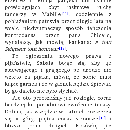
Przecież i policja paryska tak czujnie
powściągająca zbyt jaskrawe ruchy
tancerzy w Mabille
, codziennie z
[11]
pobłażaniem patrzyła przez długie lata na
wcale niedwuznaczny sposób tańczenia
kontredansa przez pana Chicard,
wynalazcy, jak mówią, kankana;
à tout
Seigneur tout honneur
.
[12]
Po ogłoszeniu nowego prawa o
2
pijaństwie, Sabała bojąc się, aby go
śpiewającego i grającego po drodze nie
wzięto za pijaka, mówił, że sobie musi
kupić garnek i że w garnek będzie śpiewał,
by go daleko nie było słychać.
Ale oto przeszliśmy już rozległe, coraz
3
bardziej ku południowi zwrócone tarasy.
Dolina, jak wszędzie w Tatrach rozszerza
się u góry, piętra coraz stromsze
i
[13]
bliższe jedne drugich. Kosówkę już