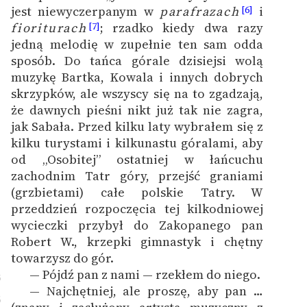
jest niewyczerpanym w
parafrazach
i
[6]
fioriturach
; rzadko kiedy dwa razy
[7]
jedną melodię w zupełnie ten sam odda
sposób. Do tańca górale dzisiejsi wolą
muzykę Bartka, Kowala i innych dobrych
skrzypków, ale wszyscy się na to zgadzają,
że dawnych pieśni nikt już tak nie zagra,
jak Sabała. Przed kilku laty wybrałem się z
kilku turystami i kilkunastu góralami, aby
od „Osobitej” ostatniej w łańcuchu
zachodnim Tatr góry, przejść graniami
(grzbietami) całe polskie Tatry. W
przeddzień rozpoczęcia tej kilkodniowej
wycieczki przybył do Zakopanego pan
Robert W., krzepki gimnastyk i chętny
towarzysz do gór.
— Pójdź pan z nami — rzekłem do niego.
5
— Najchętniej, ale proszę, aby pan …
6