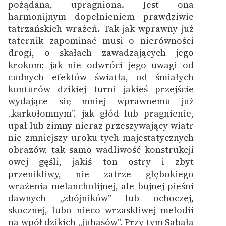
pożądana, upragniona. Jest ona
harmonijnym dopełnieniem prawdziwie
tatrzańskich wrażeń. Tak jak wprawny już
taternik zapominać musi o nierówności
drogi, o skałach zawadzających jego
krokom; jak nie odwróci jego uwagi od
cudnych efektów światła, od śmiałych
konturów dzikiej turni jakieś przejście
wydające się mniej wprawnemu już
„karkołomnym”, jak głód lub pragnienie,
upał lub zimny nieraz przeszywający wiatr
nie zmniejszy uroku tych majestatycznych
obrazów, tak samo wadliwość konstrukcji
owej gęśli, jakiś ton ostry i zbyt
przenikliwy, nie zatrze głębokiego
wrażenia melancholijnej, ale bujnej pieśni
dawnych „zbójników” lub ochoczej,
skocznej, lubo nieco wrzaskliwej melodii
na wpół dzikich „juhasów”. Przy tym Sabała