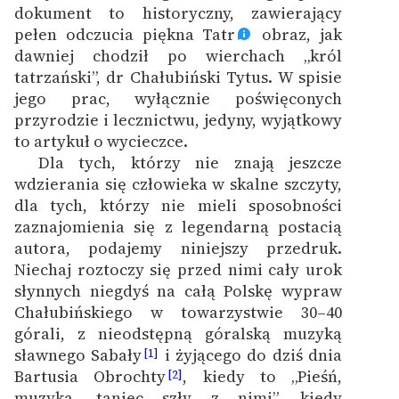
Ręce pełne poezji
dokument to historyczny, zawierający
pełen odczucia piękna Tatr
obraz, jak
Kolekcje edukacyjne
dawniej chodził po wierchach „król
twórców przechodzących
tatrzański”, dr Chałubiński Tytus. W spisie
do domeny publicznej,
jego prac, wyłącznie poświęconych
lektur szkolnych oraz
przyrodzie i lecznictwu, jedyny, wyjątkowy
Starego Testamentu
to artykuł o wycieczce.
Dla tych, którzy nie znają jeszcze
Odkurzamy bohaterów
wdzierania się człowieka w skalne szczyty,
Szkoła Poezji Wolnych
dla tych, którzy nie mieli sposobności
Lektur
zaznajomienia się z legendarną postacią
autora, podajemy niniejszy przedruk.
O nas
Niechaj roztoczy się przed nimi cały urok
słynnych niegdyś na całą Polskę wypraw
Kontakt
Chałubińskiego w towarzystwie 30–40
górali, z nieodstępną góralską muzyką
O projekcie
sławnego Sabały
i żyjącego do dziś dnia
[1]
Zespół
Bartusia Obrochty
, kiedy to „Pieśń,
[2]
muzyka, taniec szły z nimi”, kiedy