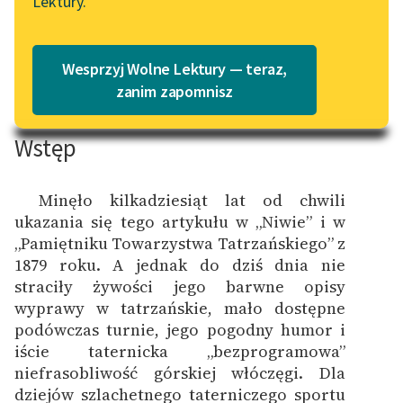
Lektury.
Katalog
Blog
Wycieczka bez programu
Katalog w formacie PDF
Wesprzyj Wolne Lektury — teraz,
Lektury szkolne i klasyka
zanim zapomnisz
literatury do słuchania dla
uczennic i uczniów z
Wstęp
niepełnosprawnościami
E-kolekcja lektur
Minęło kilkadziesiąt lat od chwili
szkolnych i literatury do
ukazania się tego artykułu w „Niwie” i w
słuchania dla uczennic i
„Pamiętniku Towarzystwa Tatrzańskiego” z
uczniów z
1879 roku. A jednak do dziś dnia nie
niepełnosprawnościami
straciły żywości jego barwne opisy
wyprawy w tatrzańskie, mało dostępne
Feministyczne inspiracje.
podówczas turnie, jego pogodny humor i
Popularyzacja
iście taternicka „bezprogramowa”
skandynawskiej literatury
niefrasobliwość górskiej włóczęgi. Dla
feministycznej
dziejów szlachetnego taterniczego sportu