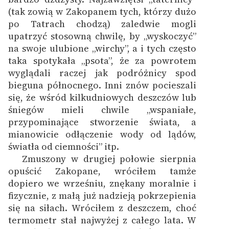
(tak zowią w Zakopanem tych, którzy dużo
po Tatrach chodzą) zaledwie mogli
upatrzyć stosowną chwilę, by „wyskoczyć”
na swoje ulubione „wirchy”, a i tych często
taka spotykała „psota”, że za powrotem
wyglądali raczej jak podróżnicy spod
bieguna północnego. Inni znów pocieszali
się, że wśród kilkudniowych deszczów lub
śniegów mieli chwile „wspaniałe,
przypominające stworzenie świata, a
mianowicie odłączenie wody od lądów,
światła od ciemności” itp.
Zmuszony w drugiej połowie sierpnia
opuścić Zakopane, wróciłem tamże
dopiero we wrześniu, znękany moralnie i
fizycznie, z małą już nadzieją pokrzepienia
się na siłach. Wróciłem z deszczem, choć
termometr stał najwyżej z całego lata. W