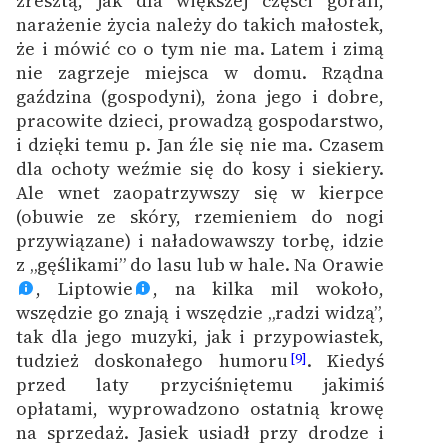
zresztą, jak dla większej części górali,
narażenie życia należy do takich małostek,
że i mówić co o tym nie ma. Latem i zimą
nie zagrzeje miejsca w domu. Rządna
gaździna (gospodyni), żona jego i dobre,
pracowite dzieci, prowadzą gospodarstwo,
i dzięki temu p. Jan źle się nie ma. Czasem
dla ochoty weźmie się do kosy i siekiery.
Ale wnet zaopatrzywszy się w kierpce
(obuwie ze skóry, rzemieniem do nogi
przywiązane) i naładowawszy torbę, idzie
z „gęślikami” do lasu lub w hale. Na Orawie
, Liptowie
, na kilka mil wokoło,
wszędzie go znają i wszędzie „radzi widzą”,
tak dla jego muzyki, jak i przypowiastek,
tudzież doskonałego humoru
. Kiedyś
[9]
przed laty przyciśniętemu jakimiś
opłatami, wyprowadzono ostatnią krowę
na sprzedaż. Jasiek usiadł przy drodze i