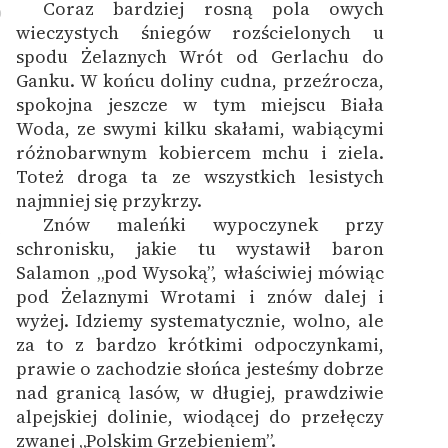
Coraz bardziej rosną pola owych
0
wieczystych śniegów rozścielonych u
spodu Żelaznych Wrót od Gerlachu do
Ganku. W końcu doliny cudna, przeźrocza,
spokojna jeszcze w tym miejscu Biała
Woda, ze swymi kilku skałami, wabiącymi
różnobarwnym kobiercem mchu i ziela.
Toteż droga ta ze wszystkich lesistych
najmniej się przykrzy.
Znów maleńki wypoczynek przy
1
schronisku, jakie tu wystawił baron
Salamon „pod Wysoką”, właściwiej mówiąc
pod Żelaznymi Wrotami i znów dalej i
wyżej. Idziemy systematycznie, wolno, ale
za to z bardzo krótkimi odpoczynkami,
prawie o zachodzie słońca jesteśmy dobrze
nad granicą lasów, w długiej, prawdziwie
alpejskiej dolinie, wiodącej do przełęczy
zwanej „Polskim Grzebieniem”.