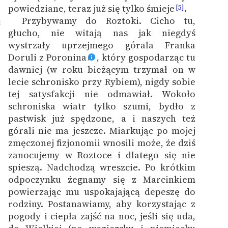
powiedziane, teraz już się tylko śmieje
.
[5]
Przybywamy do Roztoki. Cicho tu,
8
głucho, nie witają nas jak niegdyś
wystrzały uprzejmego górala Franka
Doruli z Poronina
, który gospodarząc tu
dawniej (w roku bieżącym trzymał on w
lecie schronisko przy Rybiem), nigdy sobie
tej satysfakcji nie odmawiał. Wokoło
schroniska wiatr tylko szumi, bydło z
pastwisk już spędzone, a i naszych też
górali nie ma jeszcze. Miarkując po mojej
zmęczonej fizjonomii wnosili może, że dziś
zanocujemy w Roztoce i dlatego się nie
spieszą. Nadchodzą wreszcie. Po krótkim
odpoczynku żegnamy się z Marcinkiem
powierzając mu uspokajającą depeszę do
rodziny. Postanawiamy, aby korzystając z
pogody i ciepła zajść na noc, jeśli się uda,