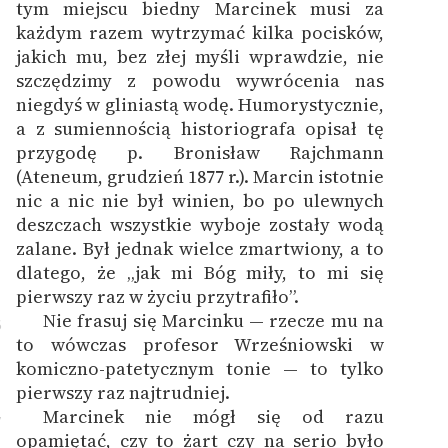
tym miejscu biedny Marcinek musi za
każdym razem wytrzymać kilka pocisków,
jakich mu, bez złej myśli wprawdzie, nie
szczędzimy z powodu wywrócenia nas
niegdyś w gliniastą wodę. Humorystycznie,
a z sumiennością historiografa opisał tę
przygodę p. Bronisław Rajchmann
(Ateneum, grudzień 1877 r.). Marcin istotnie
nic a nic nie był winien, bo po ulewnych
deszczach wszystkie wyboje zostały wodą
zalane. Był jednak wielce zmartwiony, a to
dlatego, że „jak mi Bóg miły, to mi się
pierwszy raz w życiu przytrafiło”.
Nie frasuj się Marcinku — rzecze mu na
6
to wówczas profesor Wrześniowski w
komiczno-patetycznym tonie — to tylko
pierwszy raz najtrudniej.
Marcinek nie mógł się od razu
7
opamiętać, czy to żart czy na serio było