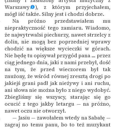
(znany i zasłużony artysta muzyczny z
Warszawy
), z którym przyjechałem,
mógł iść także. Silny jest i chodzi dobrze.
Na próżno przedstawiałem mu
7
niepraktyczność tego zamiaru. Wiadomo,
że najwytrwalsi piechurzy, nawet strzelcy z
dolin, nie mogą bez poprzedniej wprawy
chodzić na większe wycieczki w górach.
Nie będę tu opisywał przygód pana … przez
ciąg jednego dnia, jaki z nami przebył, dość
na tym, że przed wieczorem był tak
znużony, że wśród równej zresztą drogi po
jakiejś grani padł jak nieżywy i ani ruchu,
ani słowa nie można było z niego wydobyć.
Zbiegliśmy się wszyscy, starając się go
ocucić z tego jakby letargu — na próżno,
nawet oczu nie otworzył.
— Jasiu — zawołałem wtedy na Sabałę —
8
zagraj no temu panu, bo to też muzykant