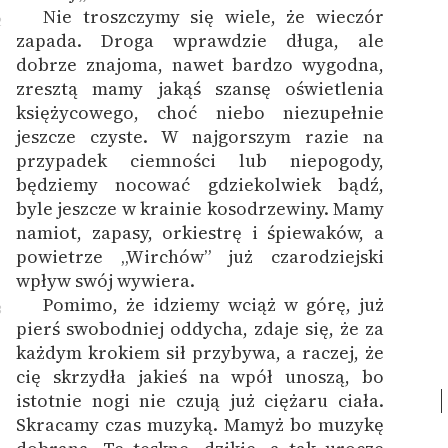
Nie troszczymy się wiele, że wieczór
2
zapada. Droga wprawdzie długa, ale
dobrze znajoma, nawet bardzo wygodna,
zresztą mamy jakąś szansę oświetlenia
księżycowego, choć niebo niezupełnie
jeszcze czyste. W najgorszym razie na
przypadek ciemności lub niepogody,
będziemy nocować gdziekolwiek bądź,
byle jeszcze w krainie kosodrzewiny. Mamy
namiot, zapasy, orkiestrę i śpiewaków, a
powietrze „Wirchów” już czarodziejski
wpływ swój wywiera.
Pomimo, że idziemy wciąż w górę, już
3
pierś swobodniej oddycha, zdaje się, że za
każdym krokiem sił przybywa, a raczej, że
cię skrzydła jakieś na wpół unoszą, bo
istotnie nogi nie czują już ciężaru ciała.
Skracamy czas muzyką. Mamyż bo muzykę