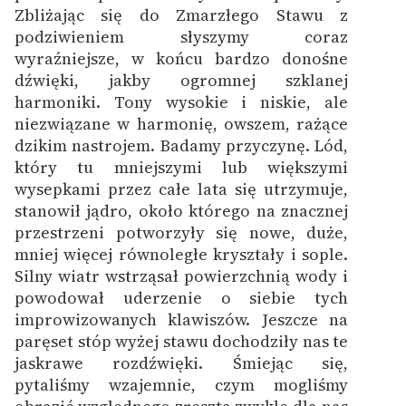
Zbliżając się do Zmarzłego Stawu z
podziwieniem słyszymy coraz
wyraźniejsze, w końcu bardzo donośne
dźwięki, jakby ogromnej szklanej
harmoniki. Tony wysokie i niskie, ale
niezwiązane w harmonię, owszem, rażące
dzikim nastrojem. Badamy przyczynę. Lód,
który tu mniejszymi lub większymi
wysepkami przez całe lata się utrzymuje,
stanowił jądro, około którego na znacznej
przestrzeni potworzyły się nowe, duże,
mniej więcej równoległe kryształy i sople.
Silny wiatr wstrząsał powierzchnią wody i
powodował uderzenie o siebie tych
improwizowanych klawiszów. Jeszcze na
paręset stóp wyżej stawu dochodziły nas te
jaskrawe rozdźwięki. Śmiejąc się,
pytaliśmy wzajemnie, czym mogliśmy