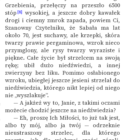
Grzebienia, przełęczy na przeszło 6500
stóp
wysokiej, a jeszcze dobry kawałek
[8]
drogi i ciemny zmrok zapada, powiem Ci,
Szanowny Czytelniku, że Sabała ma lat
około 70, jest suchawy, ale krzepki, skóra
twarzy prawie pergaminowa, wzrok nieco
przymglony, ale rysy twarzy wyraziste i
piękne. Całe życie był strzelcem na swoją
rękę; ubił dużo niedźwiedzi, a innej
zwierzyny bez liku. Pomimo osłabionego
wzroku, ubiegłej jeszcze jesieni strzelał do
niedźwiedzia, którego nikt lepiej od niego
nie „wyszlakuje”.
— A jakżeż wy to, Janie, z takimi oczami
3
możecie chodzić jeszcze na niedźwiedzia?
— Eh, proszę Ich Miłości, to już tak jest,
4
albo ty mój, albo ja twój — odrzeknie
nieustraszony strzelec, dla którego