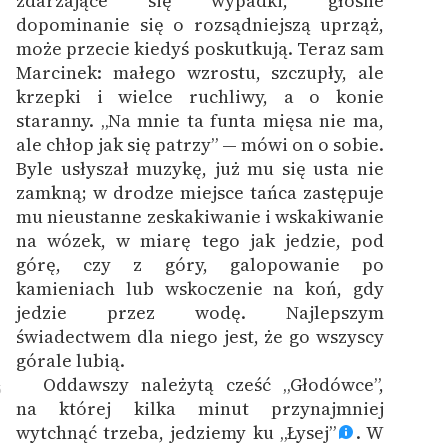
zdarzające się wypadki, głośne
dopominanie się o rozsądniejszą uprząż,
może przecie kiedyś poskutkują. Teraz sam
Marcinek: małego wzrostu, szczupły, ale
krzepki i wielce ruchliwy, a o konie
staranny. „Na mnie ta funta mięsa nie ma,
ale chłop jak się patrzy” — mówi on o sobie.
Byle usłyszał muzykę, już mu się usta nie
zamkną; w drodze miejsce tańca zastępuje
mu nieustanne zeskakiwanie i wskakiwanie
na wózek, w miarę tego jak jedzie, pod
górę, czy z góry, galopowanie po
kamieniach lub wskoczenie na koń, gdy
jedzie przez wodę. Najlepszym
świadectwem dla niego jest, że go wszyscy
górale lubią.
Oddawszy należytą cześć „Głodówce”,
5
na której kilka minut przynajmniej
wytchnąć trzeba, jedziemy ku „Łysej”
. W