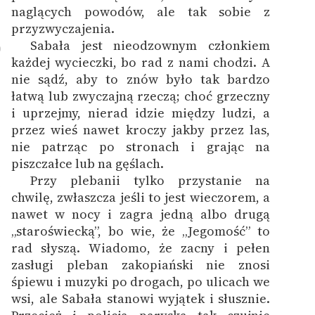
naglących powodów, ale tak sobie z
przyzwyczajenia.
Sabała jest nieodzownym członkiem
0
każdej wycieczki, bo rad z nami chodzi. A
nie sądź, aby to znów było tak bardzo
łatwą lub zwyczajną rzeczą; choć grzeczny
i uprzejmy, nierad idzie między ludzi, a
przez wieś nawet kroczy jakby przez las,
nie patrząc po stronach i grając na
piszczałce lub na gęślach.
Przy plebanii tylko przystanie na
1
chwilę, zwłaszcza jeśli to jest wieczorem, a
nawet w nocy i zagra jedną albo drugą
„staroświecką”, bo wie, że „Jegomość” to
rad słyszą. Wiadomo, że zacny i pełen
zasługi pleban zakopiański nie znosi
śpiewu i muzyki po drogach, po ulicach we
wsi, ale Sabała stanowi wyjątek i słusznie.