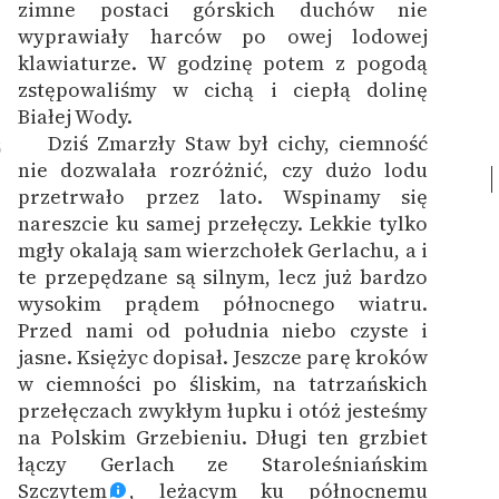
zimne postaci górskich duchów nie
wyprawiały harców po owej lodowej
klawiaturze. W godzinę potem z pogodą
zstępowaliśmy w cichą i ciepłą dolinę
Białej Wody.
Dziś Zmarzły Staw był cichy, ciemność
6
nie dozwalała rozróżnić, czy dużo lodu
przetrwało przez lato. Wspinamy się
nareszcie ku samej przełęczy. Lekkie tylko
mgły okalają sam wierzchołek Gerlachu, a i
te przepędzane są silnym, lecz już bardzo
wysokim prądem północnego wiatru.
Przed nami od południa niebo czyste i
jasne. Księżyc dopisał. Jeszcze parę kroków
w ciemności po śliskim, na tatrzańskich
przełęczach zwykłym łupku i otóż jesteśmy
na Polskim Grzebieniu. Długi ten grzbiet
łączy Gerlach ze Staroleśniańskim
Szczytem
, leżącym ku północnemu