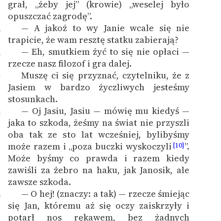
grał, „żeby jej” (krowie) „weselej było
opuszczać zagrodę”.
— A jakoż to wy Janie wcale się nie
5
trapicie, że wam resztę statku zabierają?
— Eh, smutkiem żyć to się nie opłaci —
6
rzecze nasz filozof i gra dalej.
Muszę ci się przyznać, czytelniku, że z
7
Jasiem w bardzo życzliwych jesteśmy
stosunkach.
— Oj Jasiu, Jasiu — mówię mu kiedyś —
8
jaka to szkoda, żeśmy na świat nie przyszli
oba tak ze sto lat wcześniej, bylibyśmy
może razem i „poza buczki wyskoczyli
”.
[10]
Może byśmy co prawda i razem kiedy
zawiśli za żebro na haku, jak Janosik, ale
zawsze szkoda.
— O hej! (znaczy: a tak) — rzecze śmiejąc
9
się Jan, któremu aż się oczy zaiskrzyły i
potarł nos rękawem, bez żadnych