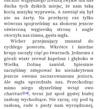
obrazić względnego zresztą zwykle dla nas
ducha tych dzikich miejsc, że nam taką
kocią muzykę wyprawia. A zawziął się był
nie na żarty. Na przełęczy raz tylko
wówczas spojrzeliśmy na słońcem jeszcze
oświeconą węgierską stronę i nagle
otoczyła nas zimna, gęsta mgła.
Wicher przejmujący zmuszał do
5
rychłego powrotu. Wkrótce i śnieżne
krupy zaczęły ciąć po twarzach. Jednemu z
górali wiatr zerwał kapelusz i głęboko w
Wielką Dolinę zaniósł. Spiesznie
zaczęliśmy zstępować ku niezakrytemu
jeszcze owemu zaczarowanemu jezioru.
Ale mgła uprzedzała nas. Przechodząc
mimo niego słyszeliśmy wciąż owo
charivari
, teraz już spod gęstej białej
[14]
zasłony wychodzące. Nie ręczę, czy pod tą
zasłoną, rade z psoty nam wyrządzonej,