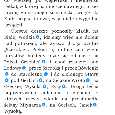
do Wielkiej (po węgiersku i niemiecku
Felka), w której na miejsce dawnego, przez
lawinę zburzonego schroniska, węgierski
Klub karpacki nowe, wspaniałe i wygodne
urządził.
Ulewne deszcze poznosiły kładki na
9
Białej Wodzie
, idziemy więc nie dołem
nad potokiem, ale wyższą drogą wzdłuż
„Szerokiej”. Piękną tę dolinę zna wielu
turystów, bo tędy idzie się od nas i na
Polski Grzebień
i choć rzadziej pod
Lodowy
, przez Szeroką i przez Rówienki
do Staroleśnej
i do Zielonego Stawu
pod Gerlach
; na Żelazne Wrota
, na
Czeskie, Wysoką
, Rysy
. Droga leśna
poprzerywana polanami i żlebami, z
których częsty widok na prostopadłe
ściany Młynarza
, na Gerlach, Ganek
,
Wysoką.