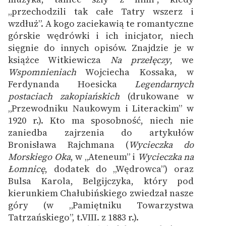
„przechodzili tak całe Tatry wszerz i
Zasady wykorzystania
wzdłuż”. A kogo zaciekawią te romantyczne
Wolnych Lektur
górskie wędrówki i ich inicjator, niech
sięgnie do innych opisów. Znajdzie je w
Logotypy
książce Witkiewicza
Na przełęczy
, we
Wspomnieniach
Wojciecha Kossaka, w
Materiały promocyjne
Ferdynanda Hoesicka
Legendarnych
Polityka prywatności
postaciach zakopiańskich
(drukowane w
„Przewodniku Naukowym i Literackim” w
Regulamin biblioteki
1920 r.). Kto ma sposobność, niech nie
zaniedba zajrzenia do artykułów
Dane fundacji i
Bronisława Rajchmana (
Wycieczka do
sprawozdania finansowe
Morskiego Oka
, w „Ateneum” i
Wycieczka na
Regulamin darowizn
Łomnicę
, dodatek do „Wędrowca”) oraz
Bulsa Karola, Belgijczyka, który pod
Informacja o treściach
kierunkiem Chałubińskiego zwiedzał nasze
wrażliwych
góry (w „Pamiętniku Towarzystwa
Tatrzańskiego”, t.VIII. z 1883 r.).
Deklaracja dostępności