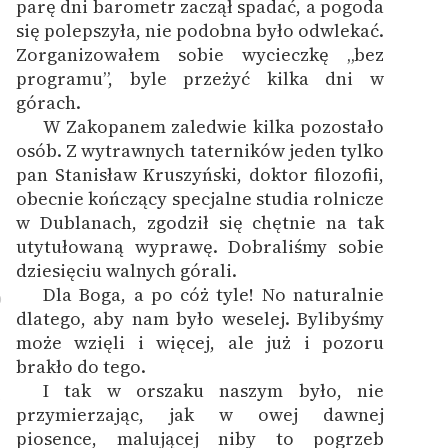
parę dni barometr zaczął spadać, a pogoda
się polepszyła, nie podobna było odwlekać.
Zorganizowałem sobie wycieczkę „bez
programu”, byle przeżyć kilka dni w
górach.
W Zakopanem zaledwie kilka pozostało
osób. Z wytrawnych taterników jeden tylko
pan Stanisław Kruszyński, doktor filozofii,
obecnie kończący specjalne studia rolnicze
w Dublanach, zgodził się chętnie na tak
utytułowaną wyprawę. Dobraliśmy sobie
dziesięciu walnych górali.
Dla Boga, a po cóż tyle! No naturalnie
0
dlatego, aby nam było weselej. Bylibyśmy
może wzięli i więcej, ale już i pozoru
brakło do tego.
I tak w orszaku naszym było, nie
1
przymierzając, jak w owej dawnej
piosence, malującej niby to pogrzeb