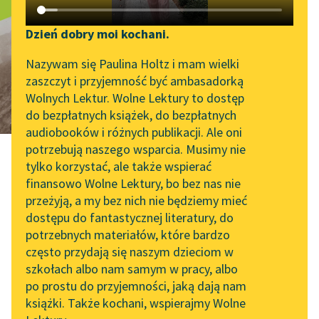
Sześć dni w
Katalog DAISY
Zgłoś brak utworu
Tatrach
Podkasty o książkach
Dzień dobry moi kochani.
Aktualności
Narzędzia
Nazywam się Paulina Holtz i mam wielki
zaszczyt i przyjemność być ambasadorką
„Prokurator Alicja Horn”
Mapa Wolnych Lektur
Wolnych Lektur. Wolne Lektury to dostęp
do słuchania
do bezpłatnych książek, do bezpłatnych
Leśmianator
audiobooków i różnych publikacji. Ale oni
Byliśmy częścią AI Impact
potrzebują naszego wsparcia. Musimy nie
Przewodnik dla piszących i
Lab
tylko korzystać, ale także wspierać
czytających
finansowo Wolne Lektury, bo bez nas nie
Zapraszamy na spotkanie
przeżyją, a my bez nich nie będziemy mieć
online z tłumaczkami
Tytus Chałubiński
dostępu do fantastycznej literatury, do
literatury skandynawskiej
API
potrzebnych materiałów, które bardzo
Sześć dni w
Spotkanie z Katarzyną
OAI-PMH
często przydają się naszym dzieciom w
Tunkiel w Oslo
szkołach albo nam samym w pracy, albo
Widget Wolnych Lektur
po prostu do przyjemności, jaką dają nam
102. lata temu zmarł
Tatrach
książki. Także kochani, wspierajmy Wolne
Przypisy
Joseph Conrad