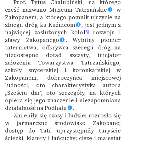
Prof. Tytus Chałubiński, na którego
cześć nazwano Muzeum Tatrzańskie
w
Zakopanem, a którego pomnik ujrzycie na
zbiegu dróg ku Kuźnicom
, jest jednym z
najwięcej zasłużonych koło
rozwoju i
[3]
sławy Zakopanego
. Wybitny pionier
taternictwa, odkrywca szeregu dróg na
niedostępne dotąd szczyty, inicjator
założenia Towarzystwa Tatrzańskiego,
szkoły snycerskiej i koronkarskiej w
Zakopanem, dobroczyńca miejscowej
ludności, oto charakterystyka autora
„Sześciu dni”, oto szczegóły, na których
opiera się jego znaczenie i niezapomniana
działalność na Podhalu
.
Zmieniły się czasy i ludzie; rozrosło się
w jarmarczne środowisko Zakopane;
dostęp do Tatr uprzystępniły turyście
ścieżki, klamry i łańcuchy; ciszę i majestat