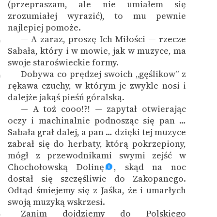
(przepraszam, ale nie umiałem się
zrozumiałej wyrazić), to mu pewnie
najlepiej pomoże.
— A zaraz, proszę Ich Miłości — rzecze
9
Sabała, który i w mowie, jak w muzyce, ma
swoje staroświeckie formy.
Dobywa co prędzej swoich „gęślikow” z
0
rękawa czuchy, w którym je zwykle nosi i
dalejże jakąś pieśń góralską.
— A toż cooo!?! — zapytał otwierając
1
oczy i machinalnie podnosząc się pan …
Sabała grał dalej, a pan … dzięki tej muzyce
zabrał się do herbaty, którą pokrzepiony,
mógł z przewodnikami swymi zejść w
Chochołowską Dolinę
, skąd na noc
dostał się szczęśliwie do Zakopanego.
Odtąd śmiejemy się z Jaśka, że i umarłych
swoją muzyką wskrzesi.
Zanim dojdziemy do Polskiego
2