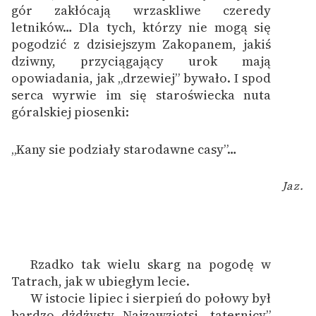
gór zakłócają wrzaskliwe czeredy
letników… Dla tych, którzy nie mogą się
pogodzić z dzisiejszym Zakopanem, jakiś
dziwny, przyciągający urok mają
opowiadania, jak „drzewiej” bywało. I spod
serca wyrwie im się staroświecka nuta
góralskiej piosenki:
„Kany sie podziały starodawne casy”…
Jaz.
Rzadko tak wielu skarg na pogodę w
Tatrach, jak w ubiegłym lecie.
W istocie lipiec i sierpień do połowy był
bardzo dżdżysty. Najzawziętsi „taternicy”