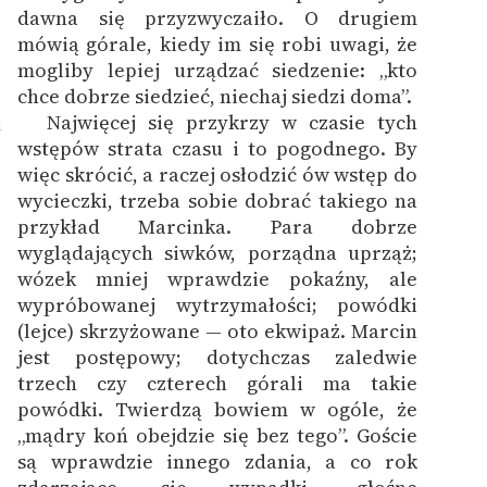
dawna się przyzwyczaiło. O drugiem
mówią górale, kiedy im się robi uwagi, że
mogliby lepiej urządzać siedzenie: „kto
chce dobrze siedzieć, niechaj siedzi doma”.
Najwięcej się przykrzy w czasie tych
4
wstępów strata czasu i to pogodnego. By
więc skrócić, a raczej osłodzić ów wstęp do
wycieczki, trzeba sobie dobrać takiego na
przykład Marcinka. Para dobrze
wyglądających siwków, porządna uprząż;
wózek mniej wprawdzie pokaźny, ale
wypróbowanej wytrzymałości; powódki
(lejce) skrzyżowane — oto ekwipaż. Marcin
jest postępowy; dotychczas zaledwie
trzech czy czterech górali ma takie
powódki. Twierdzą bowiem w ogóle, że
„mądry koń obejdzie się bez tego”. Goście
są wprawdzie innego zdania, a co rok