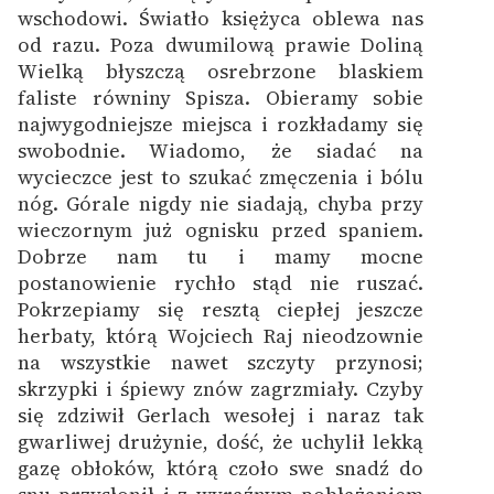
wschodowi. Światło księżyca oblewa nas
od razu. Poza dwumilową prawie Doliną
Wielką błyszczą osrebrzone blaskiem
faliste równiny Spisza.
Obieramy sobie
najwygodniejsze miejsca i rozkładamy się
swobodnie. Wiadomo, że siadać na
wycieczce jest to szukać zmęczenia i bólu
nóg. Górale nigdy nie siadają, chyba przy
wieczornym już ognisku przed spaniem.
Dobrze nam tu i mamy mocne
postanowienie rychło stąd nie ruszać.
Pokrzepiamy się resztą ciepłej jeszcze
herbaty, którą Wojciech Raj nieodzownie
na wszystkie nawet szczyty przynosi;
skrzypki i śpiewy znów zagrzmiały. Czyby
się zdziwił Gerlach wesołej i naraz tak
gwarliwej drużynie, dość, że uchylił lekką
gazę obłoków, którą czoło swe snadź do