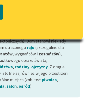
Regulamin biblioteki
ązku z motywem domu myśleliśmy
macie PDF
Dane fundacji i sprawozdania
j o pewnym miejscu wyobraźniowym, niż
finansowe
sach konkretnych budynków (choć i takie,
Regulamin darowizn
oże, warte będą zaznaczenia, jeśli niosą
bą coś więcej niż np. opis szczegółów
Informacja o treściach
wrażliwych
tektonicznych). Dom stanowi niekiedy
im utraconego
raju
(szczególnie dla
Deklaracja dostępności
rantów
, wygnańców i
zesłańców
),
iastkowego obrazu świata,
iństwa
,
rodziny
,
ojczyzny
. Z drugiej
y istotne są również w jego przestrzeni
gólne miejsca (zob. też:
piwnica
,
nia
,
salon
,
ogród
).