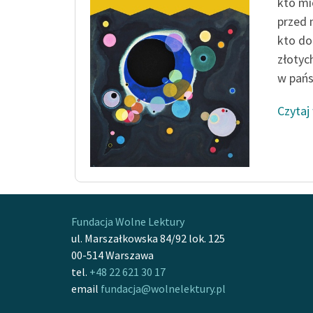
kto mi
przed 
kto do
złotyc
w pańsk
Czytaj
Fundacja Wolne Lektury
ul. Marszałkowska 84/92 lok. 125
00-514 Warszawa
tel.
+48 22 621 30 17
email
fundacja@wolnelektury.pl