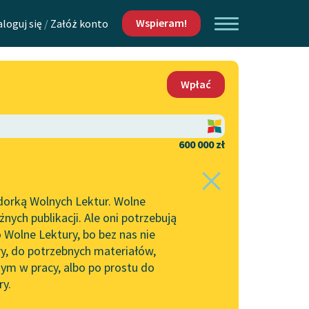
Wspieram!
aloguj się
/
Załóż konto
O nas
Wpłać
Lektur
Kontakt
O projekcie
600 000 zł
 piszących i
Zespół
dorką Wolnych Lektur. Wolne
Zasady wykorzystania
ych publikacji. Ale oni potrzebują
Wolnych Lektur
 Wolne Lektury, bo bez nas nie
Logotypy
ry, do potrzebnych materiałów,
ym w pracy, albo po prostu do
h Lektur
Materiały promocyjne
ry.
Polityka prywatności
yw: Dom