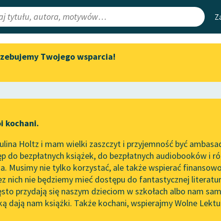
Z
rzebujemy Twojego wsparcia!
Aktualności
Narzędzia
e Lektury
Spotkanie z Katarzyną Tunkiel
Mapa Wolnych 
w Oslo
irmami
Leśmianator
Wolne Lektury na 32.
ewsletter
Przewodnik dla
Pol’and’Rock Festivalu
i kochani.
czytających
go wieku
„Kochanek Lady Chatterley”
lina Holtz i mam wielki zaszczyt i przyjemność być ambasa
do słuchania na Wolnych
e
modlitwa z zeszłego wieku
p do bezpłatnych książek, do bezpłatnych audiobooków i różn
Lekturach
API
. Musimy nie tylko korzystać, ale także wspierać finansowo
ce redakcyjne
Nowy audiobook – „Marzenie
OAI-PMH
ez nich nie będziemy mieć dostępu do fantastycznej literatu
o Oriencie” Sophie Elkan
ęsto przydają się naszym dzieciom w szkołach albo nam sam
Widget Wolnyc
Kolekcja Nadwyraz.com x
ką dają nam książki. Także kochani, wspierajmy Wolne Lektu
oru
Wolne Lektury – idealna na
Przypisy
h Brzoska
Mot
lato