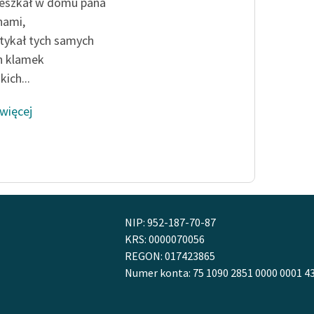
publicznej, lektur szkolnych
eszkał w domu pana
oraz Starego Testamentu
nami,
tykał tych samych
Odkurzamy bohaterów
h klamek
Szkoła Poezji Wolnych Lektur
ich...
 więcej
NIP: 952-187-70-87
KRS: 0000070056
REGON: 017423865
Numer konta: 75 1090 2851 0000 0001 4