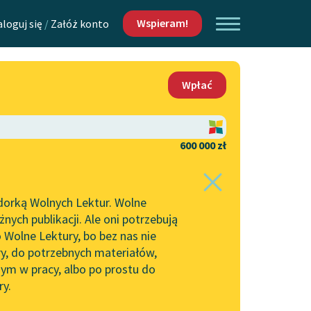
Wspieram!
aloguj się
/
Załóż konto
O nas
Wpłać
Lektur
Kontakt
O projekcie
600 000 zł
 piszących i
Zespół
dorką Wolnych Lektur. Wolne
Zasady wykorzystania
ych publikacji. Ale oni potrzebują
Wolnych Lektur
 Wolne Lektury, bo bez nas nie
Logotypy
ry, do potrzebnych materiałów,
ym w pracy, albo po prostu do
h Lektur
Materiały promocyjne
ry.
Polityka prywatności
w: Grzech