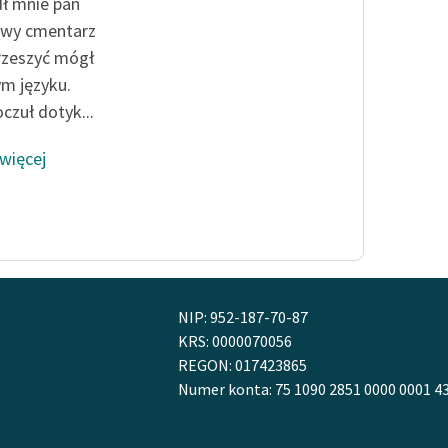
publicznej, lektur szkolnych
ł mnie pan
oraz Starego Testamentu
owy cmentarz
rzeszyć mógł
Odkurzamy bohaterów
m języku.
Szkoła Poezji Wolnych Lektur
czuł dotyk...
 więcej
NIP: 952-187-70-87
KRS: 0000070056
REGON: 017423865
Numer konta: 75 1090 2851 0000 0001 4