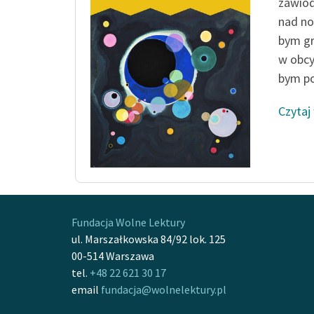
zawiód
nad n
bym g
w obcy
bym po
Czytaj
Fundacja Wolne Lektury
ul. Marszałkowska 84/92 lok. 125
00-514 Warszawa
tel.
+48 22 621 30 17
email
fundacja@wolnelektury.pl