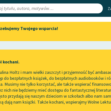
Z
rzebujemy Twojego wsparcia!
Aktualności
Narzędzia
e Lektury
Zapraszamy na spotkanie
Mapa Wolnych 
online z tłumaczkami
irmami
Leśmianator
literatury skandynawskiej
ewsletter
Przewodnik dla
Spotkanie z Katarzyną Tunkiel
i kochani.
czytających
w Oslo
ty
lina Holtz i mam wielki zaszczyt i przyjemność być ambasa
Wolne Lektury na 32.
rze
modlitwa z tęsknoty
p do bezpłatnych książek, do bezpłatnych audiobooków i różn
Pol’and’Rock Festivalu
API
. Musimy nie tylko korzystać, ale także wspierać finansowo
ce redakcyjne
„Kochanek Lady Chatterley”
OAI-PMH
ez nich nie będziemy mieć dostępu do fantastycznej literatu
do słuchania na Wolnych
ęsto przydają się naszym dzieciom w szkołach albo nam sam
Lekturach
Widget Wolnyc
ką dają nam książki. Także kochani, wspierajmy Wolne Lektu
oru
Nowy audiobook – „Marzenie
Przypisy
h Brzoska
Moty
o Oriencie” Sophie Elkan