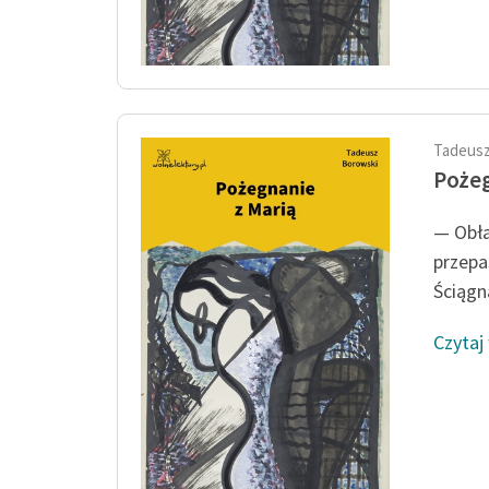
Tadeusz
Pożeg
— Obła
przepa
Ściągną
Czytaj