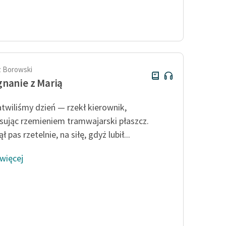
 Borowski
nanie z Marią
twiliśmy dzień — rzekł kierownik,
sując rzemieniem tramwajarski płaszcz.
ł pas rzetelnie, na siłę, gdyż lubił...
 więcej