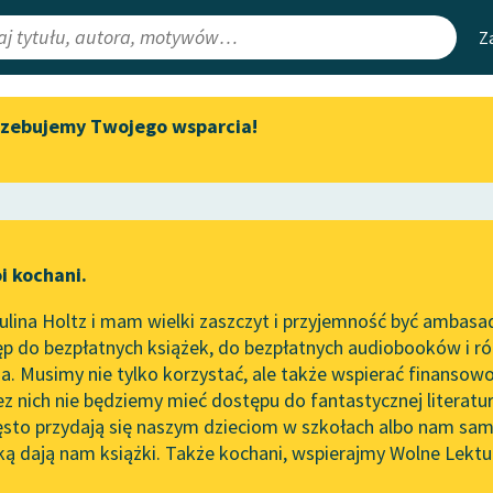
Z
rzebujemy Twojego wsparcia!
Aktualności
Narzędzia
e Lektury
Zapraszamy na spotkanie
Mapa Wolnych 
online z tłumaczkami
irmami
Leśmianator
literatury skandynawskiej
ewsletter
Przewodnik dla
Spotkanie z Katarzyną Tunkiel
i kochani.
czytających
w Oslo
ą
lina Holtz i mam wielki zaszczyt i przyjemność być ambasa
Wolne Lektury na 32.
ze
Pożegnanie z Marią
p do bezpłatnych książek, do bezpłatnych audiobooków i różn
Pol’and’Rock Festivalu
API
. Musimy nie tylko korzystać, ale także wspierać finansowo
ce redakcyjne
„Kochanek Lady Chatterley”
OAI-PMH
ez nich nie będziemy mieć dostępu do fantastycznej literatu
do słuchania na Wolnych
ęsto przydają się naszym dzieciom w szkołach albo nam sam
Lekturach
Widget Wolnyc
ką dają nam książki. Także kochani, wspierajmy Wolne Lektu
oru
Nowy audiobook – „Marzenie
Przypisy
 Borowski
Moty
o Oriencie” Sophie Elkan