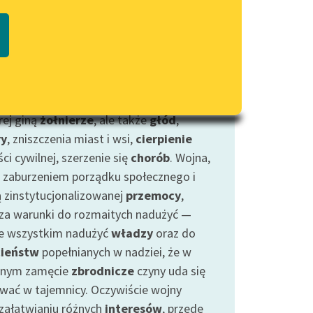
Regulamin biblioteki
 w grę wchodzi poważny
konflikt
macie PDF
Dane fundacji i sprawozdania
ny, angażujący całe państwa lub znaczną
finansowe
ich społeczności (
wojna domowa
) —
Regulamin darowizn
kwencje są bardzo poważne: wojna
za nie tylko
walkę
(bitwy) na frontach,
Informacja o treściach
wrażliwych
rej giną
żołnierze
, ale także
głód
,
ry
, zniszczenia miast i wsi,
cierpienie
Deklaracja dostępności
ci cywilnej, szerzenie się
chorób
. Wojna,
 zaburzeniem porządku społecznego i
 zinstytucjonalizowanej
przemocy
,
za warunki do rozmaitych nadużyć —
e wszystkim nadużyć
władzy
oraz do
cieństw
popełnianych w nadziei, że w
nnym zamęcie
zbrodnicze
czyny uda się
wać w tajemnicy. Oczywiście wojny
 załatwianiu różnych
interesów
, przede