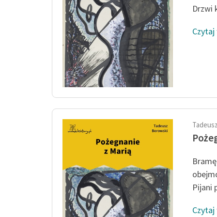
Drzwi k
Czytaj
Tadeusz
Pożeg
Bramę 
obejmo
Pijani 
Czytaj