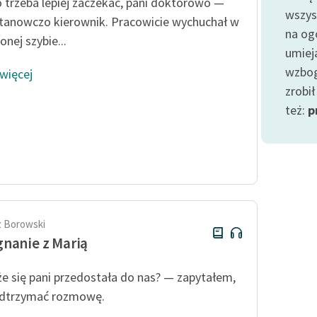
publicznej, lektur szkolnych
o trzeba lepiej zaczekać, pani doktorowo —
wszys
oraz Starego Testamentu
stanowczo kierownik. Pracowicie wychuchał w
na og
nej szybie...
Odkurzamy bohaterów
umieją
Szkoła Poezji Wolnych Lektur
wzbog
 więcej
zrobi
też:
p
 Borowski
nanie z Marią
e się pani przedostała do nas? — zapytałem,
odtrzymać rozmowę.