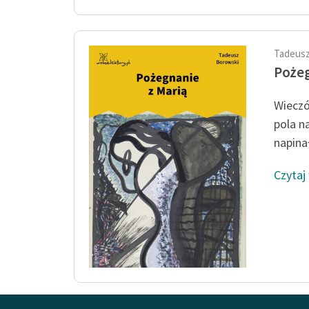
Tadeusz
Pożeg
Wieczó
pola n
napinał
Czytaj