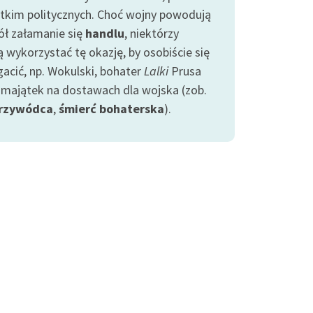
tkim politycznych. Choć wojny powodują
ół załamanie się
handlu
, niektórzy
 wykorzystać tę okazję, by osobiście się
acić, np. Wokulski, bohater
Lalki
Prusa
ł majątek na dostawach dla wojska (zob.
rzywódca
,
śmierć bohaterska
).