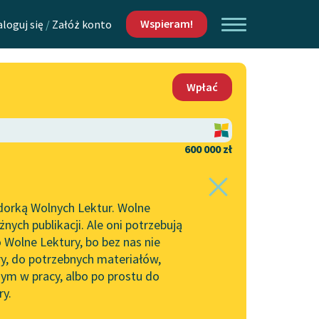
Wspieram!
aloguj się
/
Załóż konto
O nas
Wpłać
Lektur
Kontakt
O projekcie
600 000 zł
 piszących i
Zespół
dorką Wolnych Lektur. Wolne
Zasady wykorzystania
ych publikacji. Ale oni potrzebują
Wolnych Lektur
 Wolne Lektury, bo bez nas nie
Logotypy
ry, do potrzebnych materiałów,
ym w pracy, albo po prostu do
h Lektur
Materiały promocyjne
ry.
Polityka prywatności
w: Wojna