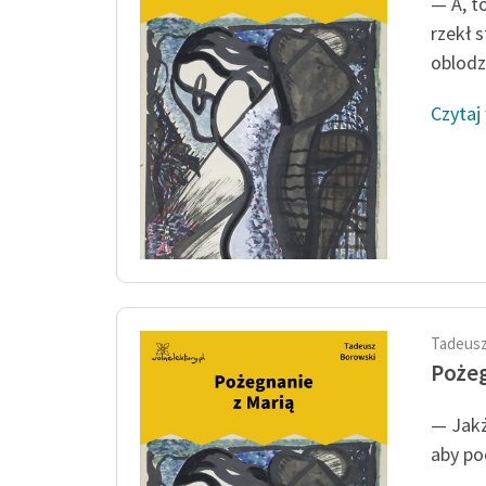
— A, t
rzekł 
oblodzo
Czytaj
Tadeusz
Pożeg
— Jakż
aby p