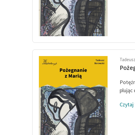
Tadeusz
Pożeg
Potężn
plując
Czytaj