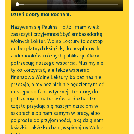
Katalog DAISY
Zgłoś brak utworu
Tadeusz Borowski
Podkasty o książkach
Dzień dobry moi kochani.
Pożegnanie z Marią
Aktualności
Narzędzia
Nazywam się Paulina Holtz i mam wielki
zaszczyt i przyjemność być ambasadorką
Ulica ożywała
Zapraszamy na spotkanie
Mapa Wolnych Lektur
Wolnych Lektur. Wolne Lektury to dostęp
wieczorem. Na
online z tłumaczkami
do bezpłatnych książek, do bezpłatnych
granatowym niebie
Leśmianator
literatury skandynawskiej
audiobooków i różnych publikacji. Ale oni
złoty księżyc toczył się
potrzebują naszego wsparcia. Musimy nie
Przewodnik dla piszących i
Spotkanie z Katarzyną
naprzeciw pierzastym
tylko korzystać, ale także wspierać
czytających
Tunkiel w Oslo
obłokom jak krążek...
finansowo Wolne Lektury, bo bez nas nie
przeżyją, a my bez nich nie będziemy mieć
Wolne Lektury na 32.
Czytaj więcej
dostępu do fantastycznej literatury, do
Pol’and’Rock Festivalu
API
potrzebnych materiałów, które bardzo
„Kochanek Lady
OAI-PMH
często przydają się naszym dzieciom w
Chatterley” do słuchania
szkołach albo nam samym w pracy, albo
Widget Wolnych Lektur
na Wolnych Lekturach
po prostu do przyjemności, jaką dają nam
książki. Także kochani, wspierajmy Wolne
Przypisy
Motyw: Wieczór
Nowy audiobook –