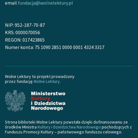
email
fundacja@wolnelektury.pl
Zasady wykorzystania
Wolnych Lektur
NIP: 952-187-70-87
Logotypy
KRS: 0000070056
REGON: 017423865
Materiały promocyjne
Numer konta: 75 1090 2851 0000 0001 4324 3317
Polityka prywatności
Regulamin biblioteki
Wolne Lektury to projekt prowadzony
Dane fundacji i
przez fundację
Wolne Lektury
.
sprawozdania finansowe
Regulamin darowizn
Informacja o treściach
wrażliwych
Strona biblioteki Wolne Lektury powstała dzięki dofinansowaniu ze
środków Ministra
Kultury i Dziedzictwa Narodowego
pochodzących z
Funduszu Promocji Kultury – państwowego funduszu celowego.
Deklaracja dostępności