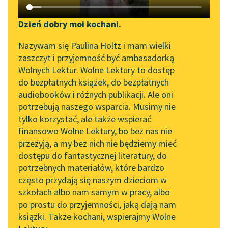
Katalog DAISY
Zgłoś brak utworu
Teresa Bogusławska
Podkasty o książkach
Dzień dobry moi kochani.
17.X.
Aktualności
Narzędzia
Nazywam się Paulina Holtz i mam wielki
zaszczyt i przyjemność być ambasadorką
Czytaj więcej
„Prokurator Alicja Horn”
Mapa Wolnych Lektur
Wolnych Lektur. Wolne Lektury to dostęp
do słuchania
do bezpłatnych książek, do bezpłatnych
Leśmianator
audiobooków i różnych publikacji. Ale oni
Byliśmy częścią AI Impact
potrzebują naszego wsparcia. Musimy nie
Przewodnik dla piszących i
Lab
tylko korzystać, ale także wspierać
czytających
finansowo Wolne Lektury, bo bez nas nie
Zapraszamy na spotkanie
przeżyją, a my bez nich nie będziemy mieć
online z tłumaczkami
dostępu do fantastycznej literatury, do
literatury skandynawskiej
API
potrzebnych materiałów, które bardzo
Spotkanie z Katarzyną
OAI-PMH
często przydają się naszym dzieciom w
Tunkiel w Oslo
szkołach albo nam samym w pracy, albo
Widget Wolnych Lektur
po prostu do przyjemności, jaką dają nam
102. lata temu zmarł
książki. Także kochani, wspierajmy Wolne
Przypisy
Motyw: Śmierć
Joseph Conrad