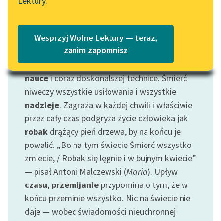
Lektury.
Katalog
Śmierć stanowi najistotniejszy problem
Blog
egzystencjalny, określa
kondycję ludzką
.
Katalog w formacie PDF
Wesprzyj Wolne Lektury — teraz,
Jest wyzwaniem dla
dumy
z osiągnięć
Lektury szkolne i klasyka
zanim zapomnisz
człowieka w opanowywaniu i poznawaniu
literatury do słuchania dla
świata oraz siebie samego dzięki
rozumowi
,
uczennic i uczniów z
nauce
i coraz doskonalszej technice. Śmierć
niepełnosprawnościami
niweczy wszystkie usiłowania i wszystkie
E-kolekcja lektur
nadzieje
. Zagraża w każdej chwili i właściwie
szkolnych i literatury do
przez cały czas podgryza życie człowieka jak
słuchania dla uczennic i
robak
drążący pień drzewa, by na końcu je
uczniów z
powalić. „Bo na tym świecie Śmierć wszystko
niepełnosprawnościami
zmiecie, / Robak się lęgnie i w bujnym kwiecie”
— pisał Antoni Malczewski (
Maria
). Upływ
Feministyczne inspiracje.
Popularyzacja
czasu
,
przemijanie
przypomina o tym, że w
skandynawskiej literatury
końcu przeminie wszystko. Nic na świecie nie
feministycznej
daje — wobec świadomości nieuchronnej