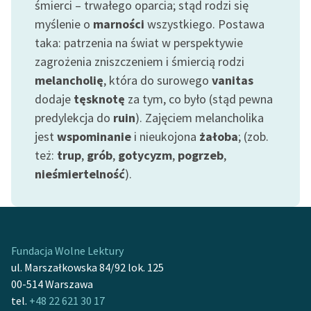
śmierci – trwałego oparcia; stąd rodzi się
Ręce pełne poezji
myślenie o
marności
wszystkiego. Postawa
Kolekcje edukacyjne
taka: patrzenia na świat w perspektywie
twórców przechodzących
zagrożenia zniszczeniem i śmiercią rodzi
do domeny publicznej,
melancholię
, która do surowego
vanitas
lektur szkolnych oraz
dodaje
tęsknotę
za tym, co było (stąd pewna
Starego Testamentu
predylekcja do
ruin
). Zajęciem melancholika
Odkurzamy bohaterów
jest
wspominanie
i nieukojona
żałoba
; (zob.
też:
trup
,
grób
,
gotycyzm
,
pogrzeb
,
Szkoła Poezji Wolnych
nieśmiertelność
).
Lektur
O nas
Kontakt
Fundacja Wolne Lektury
O projekcie
ul. Marszałkowska 84/92 lok. 125
00-514 Warszawa
Zespół
tel.
+48 22 621 30 17