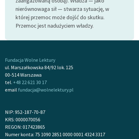
zaangażowaną osobą). Władza — jako
Ręce pełne poezji
nierównowaga sił — stwarza sytuację, w
Kolekcje edukacyjne
której przemoc może dojść do skutku.
twórców przechodzących
Przemoc jest nadużyciem władzy.
do domeny publicznej,
lektur szkolnych oraz
Starego Testamentu
Odkurzamy bohaterów
Fundacja Wolne Lektury
ul. Marszałkowska 84/92 lok. 125
Szkoła Poezji Wolnych
00-514 Warszawa
Lektur
tel.
+48 22 621 30 17
email
fundacja@wolnelektury.pl
O nas
Kontakt
NIP: 952-187-70-87
O projekcie
KRS: 0000070056
REGON: 017423865
Zespół
Numer konta: 75 1090 2851 0000 0001 4324 3317