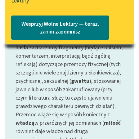
Lektury.
Katalog
Blog
Motyw: Przemoc
Katalog w formacie PDF
Jest to środek dość często stosowany, by
Wesprzyj Wolne Lektury — teraz,
skłonić innych do postępowania zgodnego z
Lektury szkolne i klasyka
zanim zapomnisz
literatury do słuchania dla
naszą wolą oraz interesem. Za pomocą tego
uczennic i uczniów z
hasła zaznaczamy fragmenty (będące opisem,
niepełnosprawnościami
komentarzem, interpretacją bądź ogólną
refleksją) dotyczące przemocy fizycznej (tych
E-kolekcja lektur
szczególnie wiele znajdziemy u Sienkiewicza),
szkolnych i literatury do
słuchania dla uczennic i
psychicznej, seksualnej (
gwałtu
), stosowanej
uczniów z
jawnie lub w sposób zakamuflowany (przy
niepełnosprawnościami
czym literatura służy tu często ujawnieniu
prawdziwego charakteru pewnych działań).
Feministyczne inspiracje.
Przemoc wiąże się w sposób konieczny z
Popularyzacja
władzą
w przeróżnych jej odmianach (
miłość
skandynawskiej literatury
feministycznej
również daje władzę nad drugą