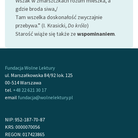
Wszak w zmarszczkach rozum mieszka, a
feministycznej
gdzie broda siwa,/
Tam wszelka doskonałość zwyczajnie
Ręce pełne poezji
przebywa.” (I. Krasicki,
Do króla
)
Kolekcje edukacyjne
Starość wiąże się także ze
wspominaniem
.
twórców przechodzących
do domeny publicznej,
lektur szkolnych oraz
Starego Testamentu
Fundacja Wolne Lektury
Odkurzamy bohaterów
ul. Marszałkowska 84/92 lok. 125
00-514 Warszawa
Szkoła Poezji Wolnych
tel.
+48 22 621 30 17
Lektur
email
fundacja@wolnelektury.pl
O nas
Kontakt
NIP: 952-187-70-87
KRS: 0000070056
O projekcie
REGON: 017423865