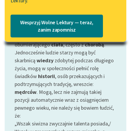
Lektury.
Motyw: Starość
Wolne Lektury – idealna na
Katalog
lato
Dość często spotykamy w literaturze refleksje
Katalog w formacie PDF
na temat tego końcowego etapu życia, który
Blog
Wesprzyj Wolne Lektury — teraz,
wiąże się ze stopniowym wycofywaniem się z
zanim zapomnisz
aktywności, osłabieniem
sił
, przemianami
Lektury szkolne i klasyka
obumierającego
ciała
, często z
chorobą
.
literatury do słuchania dla
Jednocześnie ludzie starzy mogą być
uczennic i uczniów z
skarbnicą
wiedzy
zdobytej podczas długiego
niepełnosprawnościami
życia, mogą w społeczności pełnić rolę
E-kolekcja lektur
świadków
historii
, osób przekazujących i
szkolnych i literatury do
podtrzymujących tradycję, wreszcie:
słuchania dla uczennic i
mędrców
. Mogą, lecz nie zajmują takiej
uczniów z
pozycji automatycznie wraz z osiągnięciem
niepełnosprawnościami
pewnego wieku, nie należy się bowiem łudzić,
że:
Feministyczne inspiracje.
Popularyzacja
„Wszak siwizna zwyczajnie talenta posiada,/
skandynawskiej literatury