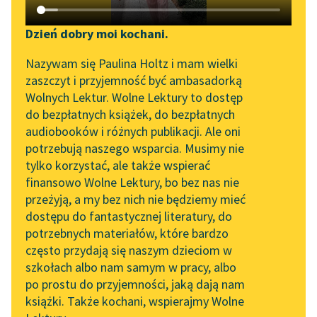
Katalog DAISY
Zgłoś brak utworu
Arystofanes
Podkasty o książkach
Dzień dobry moi kochani.
Gromiwoja
Aktualności
Narzędzia
Nazywam się Paulina Holtz i mam wielki
zaszczyt i przyjemność być ambasadorką
CHÓR STARCÓW
Spotkanie z Katarzyną
Mapa Wolnych Lektur
Wolnych Lektur. Wolne Lektury to dostęp
zrzucają szaty i koturny
Tunkiel w Oslo
do bezpłatnych książek, do bezpłatnych
i, nagle
Leśmianator
audiobooków i różnych publikacji. Ale oni
Wolne Lektury na 32.
odmłodniawszy,
potrzebują naszego wsparcia. Musimy nie
Przewodnik dla piszących i
Pol’and’Rock Festivalu
tańczą nago
tylko korzystać, ale także wspierać
czytających
Niech zapachnie nagie
finansowo Wolne Lektury, bo bez nas nie
„Kochanek Lady
ciało...
przeżyją, a my bez nich nie będziemy mieć
Chatterley” do słuchania
dostępu do fantastycznej literatury, do
na Wolnych Lekturach
API
Czytaj więcej
potrzebnych materiałów, które bardzo
Nowy audiobook –
OAI-PMH
często przydają się naszym dzieciom w
„Marzenie o Oriencie”
szkołach albo nam samym w pracy, albo
Widget Wolnych Lektur
Sophie Elkan
po prostu do przyjemności, jaką dają nam
książki. Także kochani, wspierajmy Wolne
Przypisy
Kolekcja Nadwyraz.com x