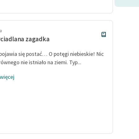
Odkurzamy bohaterów
Szkoła Poezji Wolnych Lektur
a
ciadlana zagadka
pojawia się postać… O potęgi niebieskie! Nic
ównego nie istniało na ziemi. Typ...
 więcej