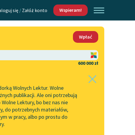
Wspieram!
aloguj się
/
Załóż konto
O nas
Wpłać
Lektur
Kontakt
O projekcie
600 000 zł
 piszących i
Zespół
dorką Wolnych Lektur. Wolne
Zasady wykorzystania
ych publikacji. Ale oni potrzebują
Wolnych Lektur
 Wolne Lektury, bo bez nas nie
Logotypy
ry, do potrzebnych materiałów,
ym w pracy, albo po prostu do
h Lektur
Materiały promocyjne
ry.
Polityka prywatności