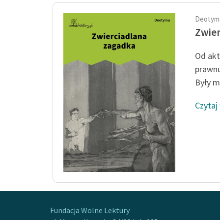
Deotym
Zwier
Od akt
prawnu
Były mi
Czytaj
Fundacja Wolne Lektury