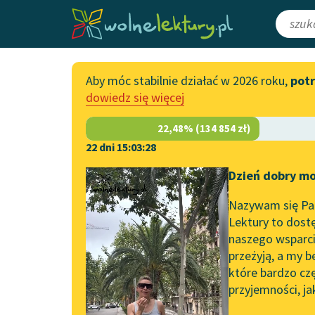
Aby móc stabilnie działać w 2026 roku,
pot
Katalog
Włącz się
dowiedz się więcej
Lektury szkolne
Wesprzyj Woln
Książki
Współpraca z f
22 dni 15:03:28
Autorki i autorzy
Zapisz się na n
Dzień dobry mo
Strona główna
Katalog
Motyw
Uroda
Audiobooki
Przekaż 1,5%
Nazywam się Pau
Motyw:
Uroda
Kolekcje tematyczne
Lektury to dostę
naszego wsparcia
Włącz się w pra
NOWOŚCI
przeżyją, a my b
Zgłoś błąd
Motywy literackie
które bardzo cz
przyjemności, ja
Zgłoś brak utw
Katalog DAISY