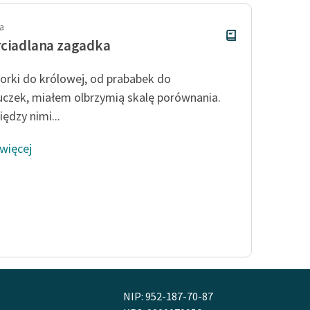
a
ciadlana zagadka
orki do królowej, od prababek do
czek, miałem olbrzymią skalę porównania.
ędzy nimi...
 więcej
NIP: 952-187-70-87