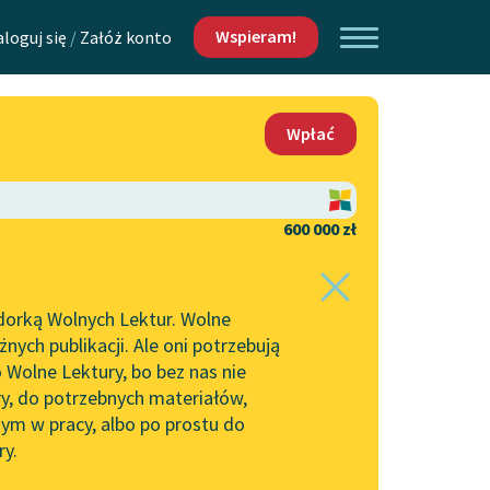
Wspieram!
aloguj się
/
Załóż konto
O nas
Wpłać
Lektur
Kontakt
O projekcie
600 000 zł
 piszących i
Zespół
dorką Wolnych Lektur. Wolne
Zasady wykorzystania
ych publikacji. Ale oni potrzebują
Wolnych Lektur
 Wolne Lektury, bo bez nas nie
Logotypy
ry, do potrzebnych materiałów,
ym w pracy, albo po prostu do
h Lektur
Materiały promocyjne
ry.
Polityka prywatności