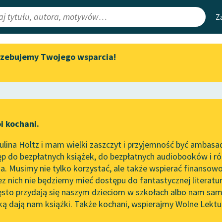
Z
rzebujemy Twojego wsparcia!
Aktualności
Narzędzia
e Lektury
Spotkanie z Katarzyną Tunkiel
Mapa Wolnych 
w Oslo
irmami
Leśmianator
Wolne Lektury na 32.
ewsletter
Przewodnik dla
Pol’and’Rock Festivalu
i kochani.
czytających
„Kochanek Lady Chatterley”
lina Holtz i mam wielki zaszczyt i przyjemność być ambasa
do słuchania na Wolnych
p do bezpłatnych książek, do bezpłatnych audiobooków i różn
Lekturach
API
. Musimy nie tylko korzystać, ale także wspierać finansowo
ce redakcyjne
Nowy audiobook – „Marzenie
OAI-PMH
ez nich nie będziemy mieć dostępu do fantastycznej literatu
o Oriencie” Sophie Elkan
ęsto przydają się naszym dzieciom w szkołach albo nam sam
Widget Wolnyc
Kolekcja Nadwyraz.com x
ką dają nam książki. Także kochani, wspierajmy Wolne Lektu
oru
powieść fantastyczna
✖
Wolne Lektury – idealna na
Przypisy
lato