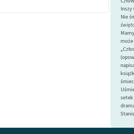
Człow
publicznej, lektur szkolnych
oraz Starego Testamentu
Inszy
Nie śm
Odkurzamy bohaterów
święt
Szkoła Poezji Wolnych Lektur
Mamy 
może 
„Czło
(opow
napisa
książk
śmiec
Uśmie
setek 
drama
Stani