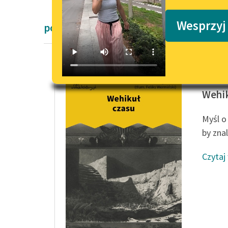
Podkasty o książkach
Wesprzyj
powieści fantastyczne
Herbert
Wehik
Myśl o 
by znal
Czytaj