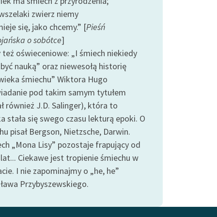
iek ma śmiech z przyrodzenia;
 wszelaki zwierz niemy
ieje się, jako chcemy.” [
Pieśń
ojańska o sobótce
]
też oświeceniowe: „I śmiech niekiedy
być nauką” oraz niewesołą historię
wieka śmiechu” Wiktora Hugo
iadanie pod takim samym tytułem
ł również J.D. Salinger), która to
a stała się swego czasu lekturą epoki. O
hu pisał Bergson, Nietzsche, Darwin.
ch „Mona Lisy” pozostaje frapujący od
lat... Ciekawe jest tropienie śmiechu w
cie. I nie zapominajmy o „he, he”
sława Przybyszewskiego.