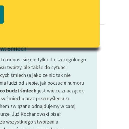
Regulamin biblioteki
macie PDF
Dane fundacji i sprawozdania
finansowe
Regulamin darowizn
Informacja o treściach
w: Śmiech
wrażliwych
 to odnosi się nie tylko do szczególnego
Deklaracja dostępności
su twarzy, ale także do sytuacji
ych śmiech (a jako że nic tak nie
ia ludzi od siebie, jak poczucie humoru
co budzi śmiech
jest wielce znaczące).
sy śmiechu oraz przemyślenia ze
hem związane odnajdujemy w całej
turze. Już Kochanowski pisał:
ze wszystkiego stworzenia